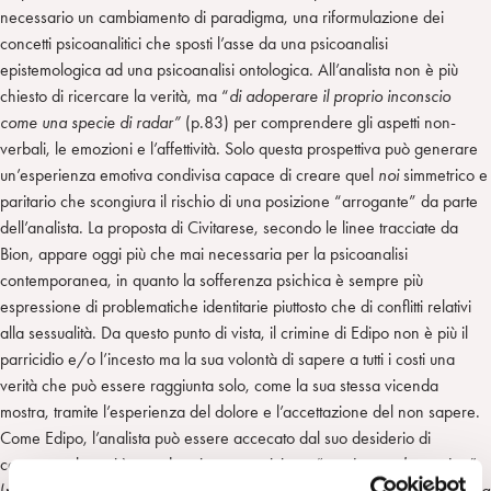
necessario un cambiamento di paradigma, una riformulazione dei
concetti psicoanalitici che sposti l’asse da una psicoanalisi
epistemologica ad una psicoanalisi ontologica. All’analista non è più
chiesto di ricercare la verità, ma “
di adoperare il proprio inconscio
come una specie di radar”
(p.83) per comprendere gli aspetti non-
verbali, le emozioni e l’affettività. Solo questa prospettiva può generare
un’esperienza emotiva condivisa capace di creare quel
noi
simmetrico e
paritario che scongiura il rischio di una posizione “arrogante” da parte
dell’analista. La proposta di Civitarese, secondo le linee tracciate da
Bion, appare oggi più che mai necessaria per la psicoanalisi
contemporanea, in quanto la sofferenza psichica è sempre più
espressione di problematiche identitarie piuttosto che di conflitti relativi
alla sessualità. Da questo punto di vista, il crimine di Edipo non è più il
parricidio e/o l’incesto ma la sua volontà di sapere a tutti i costi una
verità che può essere raggiunta solo, come la sua stessa vicenda
mostra, tramite l’esperienza del dolore e l’accettazione del non sapere.
Come Edipo, l’analista può essere accecato dal suo desiderio di
conoscere la verità e cadere in una posizione
“rocciosa o dogmatica”
(p.121) a scapito di un lavoro analitico centrato sul “
ripristino di una linea