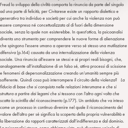
Freud lo sviluppo della civiltà comporta la rinuncia da parte del singolo
ad una parte di felicità, per Civitarese esiste un rapporto dialettico e
generativo tra individuo e società per cui anche la violenza non può
essere compresa né concettualizzata al di fuori della dimensione
sociale, senza la quale non esisterebbe. In quest’ottica, la psicoanalisi
diventa uno strumento per comprendere le nuove forme di alienazione
che spingono l’essere umano a operare verso sé stesso una
mutilazione
difensiva
(p.164) causata da una internalizzazione della violenza
sociale. Una rinuncia all’essere se stessi e ai propri reali bisogni, che,
analogamente all’installazione di un falso sé, attiva processi di scissione
e fenomeni di depersonalizzazione creando un’umanità sempre più
sofferente. Quindi cosa può interrompere il circuito della violenza?
La
fiducia di base che si conquista nelle relazioni interumane e che si
struttura a partire dai legami che si tessono con l’altro ogni volta che
scatta la scintilla del riconoscimento
(p.177). Un antidoto che va inteso
come un processo in continuo divenire nel quale il riconoscimento del
valore dell’altro per sé significa la scoperta della propria vulnerabilità e
la liberazione da rapporti caratterizzati dall’indifferenza e dal dominio
.
La psicoanalisi stessa, come abbiamo visto, può diventare veicolo di