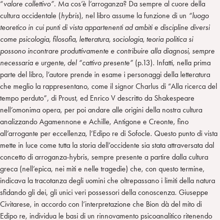
“
valore collettivo”
. Ma cos’è l’arroganza? Da sempre al cuore della
cultura occidentale (
hybris
), nel libro assume la funzione di un
“luogo
teoretico in cui punti di vista appartenenti ad ambiti e discipline diversi
come psicologia, filosofia, letteratura, sociologia, teoria politica si
possono incontrare produttivamente e contribuire alla diagnosi, sempre
necessaria e urgente, del “cattivo presente”
(p.13). Infatti, nella prima
parte del libro, l’autore prende in esame i personaggi della letteratura
che meglio la rappresentano, come il signor Charlus di “Alla ricerca del
tempo perduto”, di Proust, ed Enrico V descritto da Shakespeare
nell’omonima opera, per poi andare alle origini della nostra cultura
analizzando Agamennone e Achille, Antigone e Creonte, fino
all’arrogante per eccellenza, l’Edipo re di Sofocle. Questo punto di vista
mette in luce come tutta la storia dell’occidente sia stata attraversata dal
concetto di arroganza-hybris, sempre presente a partire dalla cultura
greca (nell’epica, nei miti e nelle tragedie) che, con questo termine,
indicava la tracotanza degli uomini che oltrepassano i limiti della natura
sfidando gli dei, gli unici veri possessori della conoscenza. Giuseppe
Civitarese, in accordo con l’interpretazione che Bion dà del mito di
Edipo re, individua le basi di un rinnovamento psicoanalitico ritenendo