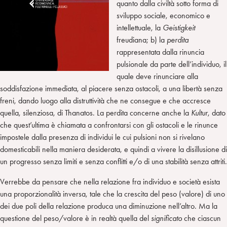
quanto dalla civiltà sotto forma di
sviluppo sociale, economico e
intellettuale, la
Geistigkeit
freudiana; b) la
perdita
rappresentata dalla rinuncia
pulsionale da parte dell’individuo, il
quale deve rinunciare alla
soddisfazione immediata, al piacere senza ostacoli, a una libertà senza
freni, dando luogo alla distruttività che ne consegue e che accresce
quella, silenziosa, di Thanatos. La perdita concerne anche la
Kultur
, dato
che quest’ultima è chiamata a confrontarsi con gli ostacoli e le rinunce
impostele dalla presenza di individui le cui pulsioni non si rivelano
domesticabili nella maniera desiderata, e quindi a vivere la disillusione di
un progresso senza limiti e senza conflitti e/o di una stabilità senza attriti.
Verrebbe da pensare che nella relazione fra individuo e società esista
una proporzionalità inversa, tale che la crescita del peso (valore) di uno
dei due poli della relazione produca una diminuzione nell’altro. Ma la
questione del peso/valore è in realtà quella del
significato
che ciascun