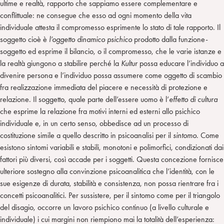
ultime e realtà, rapporto che sappiamo essere complementare e
conflittuale: ne consegue che esso ad ogni momento della vita
individuale attesta il compromesso esprimente lo stato di tale rapporto. Il
soggetto cioè è
l’oggetto dinamico psichico
prodotto dalla funzione-
soggetto ed esprime il bilancio, o il compromesso, che le varie istanze e
la realtà giungono a stabilire perché la
Kultur
possa educare l’individuo a
divenire persona e l’individuo possa assumere come oggetto di scambio
fra realizzazione immediata del piacere e necessità di protezione e
relazione. Il soggetto, quale parte dell’essere uomo è l’
effetto di cultura
che esprime la relazione fra motivi interni ed esterni allo psichico
individuale e, in un certo senso, obbedisce ad un processo di
costituzione simile a quello descritto in psicoanalisi per il
sintomo
. Come
esistono sintomi variabili e stabili, monotoni e polimorfici, condizionati dai
fattori più diversi, così accade per i soggetti. Questa concezione fornisce
ulteriore sostegno alla convinzione psicoanalitica che l’identità, con le
sue esigenze di durata, stabilità e consistenza, non possa rientrare fra i
concetti psicoanalitici. Per sussistere, per il sintomo come per il triangolo
del disagio, occorre un lavoro psichico continuo (a livello culturale e
individuale) i cui margini non riempiono mai la totalità dell’esperienza: