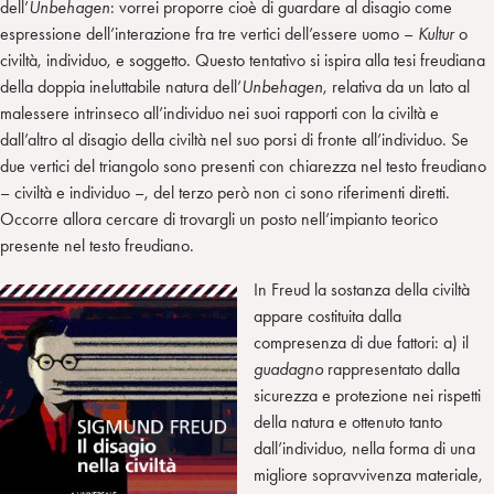
dell’
Unbehagen
: vorrei proporre cioè di guardare al disagio come
espressione dell’interazione fra tre vertici dell’essere uomo –
Kultur
o
civiltà, individuo, e soggetto. Questo tentativo si ispira alla tesi freudiana
della doppia ineluttabile natura dell’
Unbehagen
, relativa da un lato al
malessere intrinseco all’individuo nei suoi rapporti con la civiltà e
dall’altro al disagio della civiltà nel suo porsi di fronte all’individuo. Se
due vertici del triangolo sono presenti con chiarezza nel testo freudiano
– civiltà e individuo –, del terzo però non ci sono riferimenti diretti.
Occorre allora cercare di trovargli un posto nell’impianto teorico
presente nel testo freudiano.
In Freud la sostanza della civiltà
appare costituita dalla
compresenza di due fattori: a) il
guadagno
rappresentato dalla
sicurezza e protezione nei rispetti
della natura e ottenuto tanto
dall’individuo, nella forma di una
migliore sopravvivenza materiale,