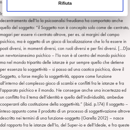
nella/della civiltà nei rapporti con il soggetto.
Rifiuta
s
o
In un lavoro precedente (Garella 2005) ho segnalato che accanto al
decentramento dell’Io la psicoanalisi freudiana ha comportato anche
quello del soggetto: “il Soggetto non è concepito solo come de-centrato,
magari per essere ri-centrato altrove, per es. ai margini del campo
psichico, ma è oggetto di un gioco di localizzazione che lo fa essere in
posti diversi, in momenti diversi, con ruoli diversi e per fini diversi. […D]a
un newtonianesimo psichico – l’Io non è al centro del mondo psichico
ma nel mondo tripartito delle istanze è pur sempre quello che detiene
per essenza la soggettività – si passa ad una caotica psichica, dove il
Soggetto, o forse meglio la soggettività, appare come funzione
all’interno del complesso gioco di scambi e conflitti fra le istanze e fra
l’apparato psichico e il mondo. Ne consegue anche una incertezza ed
un conflitto fra il tema dell’identità e quello dell’individualità, ambedue
cooperanti alla costituzione della soggettività.” (ibid. p.174) Il soggetto –
inteso appunto come il prodotto di un processo di soggettivazione altrove
descritto nei termini di una funzione-soggetto (Garella 2012) – nasce
dal rapporto fra le istanze dell’Io, del Super-io e dell’Ideale, e fra queste