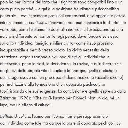
polo ha per l’altro e del fatto che i significati sono compatibili fino a un
certo punto perché – e qui è la posizione freudiana e psicoanalitica
generale – essi esprimono posizioni contrastanti, anzi opposte e perciò
intrinsecamente
conflittuali
. L’individuo non può consentirsi la libertà che
vorrebbe, pena l’isolamento dagli altri individui e l’esposizione ad una
natura indifferente se non ostile; egli perciò deve fondare se stesso
sull’altro (individuo, famiglia e infine civiltà) come il suo prossimo,
indispensabile e perciò stesso odiato. La civiltà necessita della
creazione, organizzazione e sviluppo di tutti gli individui che le
afferiscono, pena la stasi, la decadenza, la rovina, e quindi cerca sin
dagli inizi della singola vita di captare le energie, quelle erotiche e
quelle aggressive con un processo di domesticazione (acculturazione)
per indirizzarle alla formazione di un apparato psichico che
(cor)risponda alle sue esigenze. La conclusione è quella espressa dalla
Zaltzman (1998): “Che cos’è l’uomo per l’uomo? Non un dio, né un
lupo, ma un effetto di cultura”.
L’effetto di cultura,
l’uomo per l’uomo, non è più rappresentato
dall’individuo come tale ma da quella parte di apparato psichico il cui