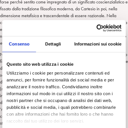
forse perché sentito come impregnato di un significato coscienzialistico e
fissato dalla tradizione filosofica moderna, da Cartesio in poi, nella
dimensione metafisica e trascendentale di essere razionale. Nella
concezione freudiana invece la psiche si estende ben oltre la coscienza
e il pensiero vero e proprio è ben diverso da quello cosciente, quindi
non v’è posto per il soggetto cosciente e razionale della filosofia:
il vero
essere psichico è inconscio
.
Consenso
Dettagli
Informazioni sui cookie
Nel corso del Novecento, tuttavia, secondo una certa lettura del dibattito
filosofico (Cortella 2020), ha avuto luogo una progressiva modificazione
Questo sito web utilizza i cookie
del centro di attenzione filosofica con il passaggio dal paradigma del
Utilizziamo i cookie per personalizzare contenuti ed
soggetto
a quello del
linguaggio
. In tale passaggio la nozione filosofica
annunci, per fornire funzionalità dei social media e per
di soggetto è andato perdendo le connotazioni ontologiche precedenti
analizzare il nostro traffico. Condividiamo inoltre
(metafisiche, in quanto essenzialistiche e sostanzialistiche), acquistando
informazioni sul modo in cui utilizzi il nostro sito con i
invece caratteristiche diverse, più dinamiche e meno legate al piano
nostri partner che si occupano di analisi dei dati web,
della coscienza. In Foucault per es. il soggetto ha acquistato
storicità
: la
pubblicità e social media, i quali potrebbero combinarle
‘morte dell’uomo’ in quanto sostanza metafisica dell’umanità e la
con altre informazioni che hai fornito loro o che hanno
concezione della coppia soggetto/oggetto nei termini di un apriori
raccolto dal tuo utilizzo dei loro servizi.
storico esprimono con forza tale cambiamento. I concetti di individuo e