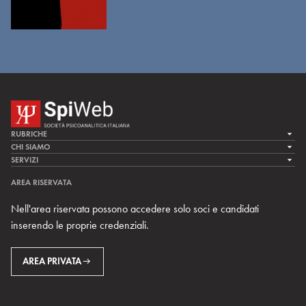
RUBRICHE
LA CURA
CHI SIAMO
LA SPI
SERVIZI
LA RICERCA
SPIPEDIA
TEAM DI SPIWEB
AREA RISERVATA
CULTURA E SOCIETÀ
CERCA UNO PSICOANALISTA
CONTATTI
Nell'area riservata possono accedere solo soci e candidati
MULTIMEDIA
ARCHIVIO STORICO
inserendo le proprie credenziali.
RIVISTE
AREA INTERNAZIONALE
CENTRI LOCALI DELLA SPI
PROSSIMI EVENTI
AREA PRIVATA