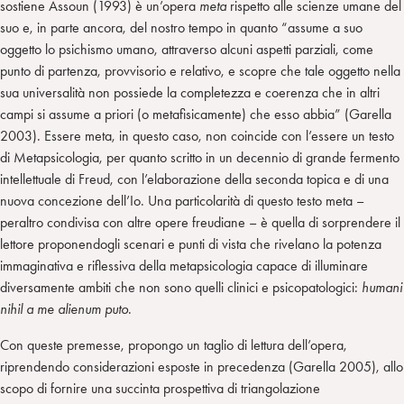
sostiene Assoun (1993) è un’opera
meta
rispetto alle scienze umane del
suo e, in parte ancora, del nostro tempo in quanto “assume a suo
oggetto lo psichismo umano, attraverso alcuni aspetti parziali, come
punto di partenza, provvisorio e relativo, e scopre che tale oggetto nella
sua universalità non possiede la completezza e coerenza che in altri
campi si assume a priori (o metafisicamente) che esso abbia” (Garella
2003). Essere meta, in questo caso, non coincide con l’essere un testo
di Metapsicologia, per quanto scritto in un decennio di grande fermento
intellettuale di Freud, con l’elaborazione della seconda topica e di una
nuova concezione dell’Io. Una particolarità di questo testo meta –
peraltro condivisa con altre opere freudiane – è quella di sorprendere il
lettore proponendogli scenari e punti di vista che rivelano la potenza
immaginativa e riflessiva della metapsicologia capace di illuminare
diversamente ambiti che non sono quelli clinici e psicopatologici:
humani
nihil a me alienum puto
.
Con queste premesse, propongo un taglio di lettura dell’opera,
riprendendo considerazioni esposte in precedenza (Garella 2005), allo
scopo di fornire una succinta prospettiva di triangolazione