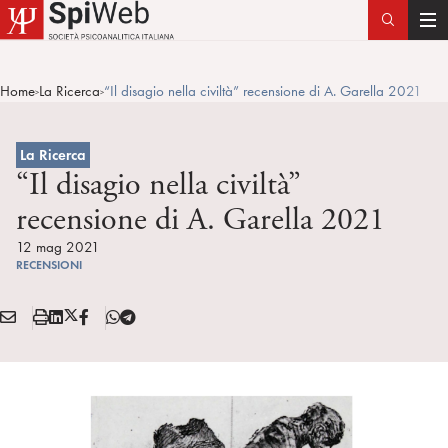
T
o
g
Home
La Ricerca
“Il disagio nella civiltà” recensione di A. Garella 2021
>
>
g
l
e
La Ricerca
n
“Il disagio nella civiltà”
a
recensione di A. Garella 2021
v
i
12 mag 2021
RECENSIONI
g
a
E
S
L
X
F
T
t
Condividi:
M
t
i
/
B
e
i
A
a
n
T
l
o
I
m
k
w
e
n
L
p
e
i
g
a
d
t
r