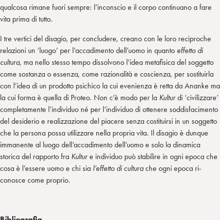
qualcosa rimane fuori sempre: l’inconscio e il corpo continuano a fare
vita prima di tutto.
I tre vertici del disagio, per concludere, creano con le loro reciproche
relazioni un ‘luogo’ per l’accadimento dell’uomo in quanto
effetto di
cultura
, ma nello stesso tempo dissolvono l’idea metafisica del soggetto
come sostanza o essenza, come razionalità e coscienza, per sostituirla
con l’idea di un prodotto psichico la cui evenienza è retta da Ananke ma
la cui forma è quella di Proteo. Non c’è modo per la
Kultur
di ‘civilizzare’
completamente l’individuo né per l’individuo di ottenere soddisfacimento
del desiderio e realizzazione del piacere senza costituirsi in un soggetto
che la persona possa utilizzare nella propria vita. Il disagio è dunque
immanente al luogo dell’accadimento dell’uomo e solo la dinamica
storica del rapporto fra
Kultur
e individuo può stabilire in ogni epoca che
cosa è l’essere uomo e chi sia
l’effetto di cultura
che ogni epoca ri-
conosce come proprio.
Bibliografia