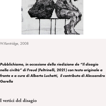
i
t
a
n
e
m
r
W.Kentridge, 2008
Pubblichiamo, in occasione della riedizione de “Il disagio
nella civiltà” di Freud (Feltrinelli, 2021) con testo originale a
fronte e a cura di Alberto Luchetti, il contributo di Alessandro
Garella
I vertici del disagio