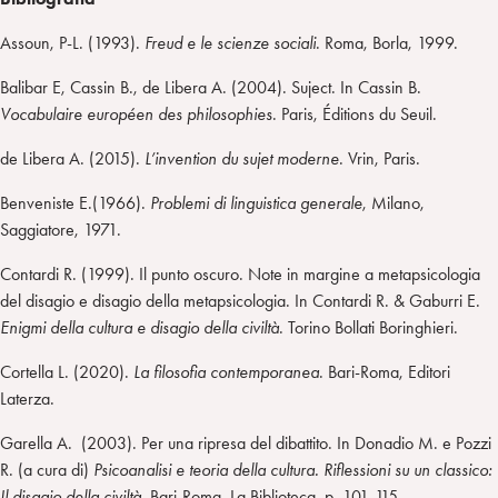
Assoun, P-L. (1993).
Freud e le scienze sociali
. Roma, Borla, 1999.
Balibar E, Cassin B., de Libera A. (2004). Suject. In Cassin B.
Vocabulaire européen des philosophies
. Paris, Éditions du Seuil.
de Libera A. (2015).
L’invention du sujet moderne
. Vrin, Paris.
Benveniste E.(1966).
Problemi di linguistica generale
, Milano,
Saggiatore, 1971.
Contardi R. (1999). Il punto oscuro. Note in margine a metapsicologia
del disagio e disagio della metapsicologia. In Contardi R. & Gaburri E.
Enigmi della cultura e disagio della civiltà
. Torino Bollati Boringhieri.
Cortella L. (2020).
La filosofia contemporanea
. Bari-Roma, Editori
Laterza.
Garella A. (2003). Per una ripresa del dibattito. In Donadio M. e Pozzi
R. (a cura di)
Psicoanalisi e teoria della cultura. Riflessioni su un classico:
Il disagio della civiltà
. Bari-Roma, La Biblioteca, p. 101-115.