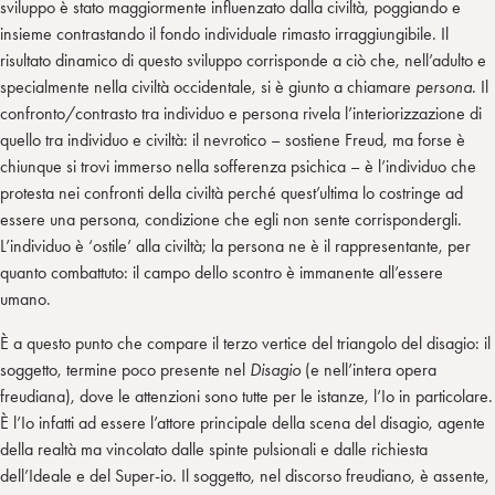
sviluppo è stato maggiormente influenzato dalla civiltà, poggiando e
insieme contrastando il fondo individuale rimasto irraggiungibile. Il
risultato dinamico di questo sviluppo corrisponde a ciò che, nell’adulto e
specialmente nella civiltà occidentale, si è giunto a chiamare
persona
. Il
confronto/contrasto tra individuo e persona rivela l’interiorizzazione di
quello tra individuo e civiltà: il nevrotico – sostiene Freud, ma forse è
chiunque si trovi immerso nella sofferenza psichica – è l’individuo che
protesta nei confronti della civiltà perché quest’ultima lo costringe ad
essere una persona, condizione che egli non sente corrispondergli.
L’individuo è ‘ostile’ alla civiltà; la persona ne è il rappresentante, per
quanto combattuto: il campo dello scontro è immanente all’essere
umano.
È a questo punto che compare il terzo vertice del triangolo del disagio: il
soggetto, termine poco presente nel
Disagio
(e nell’intera opera
freudiana), dove le attenzioni sono tutte per le istanze, l’Io in particolare.
È l’Io infatti ad essere l’attore principale della scena del disagio, agente
della realtà ma vincolato dalle spinte pulsionali e dalle richiesta
dell’Ideale e del Super-io. Il soggetto, nel discorso freudiano, è assente,