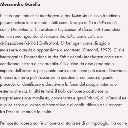
Alessandro Garella
È fin troppo noto che
Unbehagen in der Kultur
sia un titolo freudiano
polisemantico: lo si intende infatti come Disagio
nella
o
della
civiltà,
come
Discontent in Civilisation
o
Civilisation of discontent
. I suoi stessi
termini sono riguardati diversamente:
Kultur
come cultura o
civilizzazione/civiltà (
Civilisation
),
Unbehagen
come disagio o
malessere o ansia o apprensione o scontento (Contardi, 1999). Ci si è
interrogati se l’espressione
in der Kultur
denoti
Unbehagen
come una
condizione interna o esterna alla
Kultur
, cioè da essa generata o
imposta dall’esterno, per quanto particolare come può essere l’individuo.
E ancora, non si può trascurare la questione, connessa a quanto
precede, di identificare e descrivere la
fonte
del disagio, interna o
esterna che sia. In altri termini, il titolo dell’opera costituisce la
rappresentazione manifesta, condensata e quasi ‘visiva’, di un’analisi nel
duplice senso di lavoro psicoanalitico e di analisi riflessiva sui rapporti
fra l’essere umano e la civiltà.
Per questo l’opera non è un’opera di storia né di antropologia, ma come