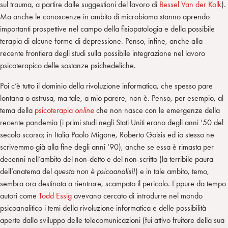
sul trauma, a partire dalle suggestioni del lavoro di
Bessel Van der Kolk
).
Ma anche le conoscenze in ambito di microbioma stanno aprendo
importanti prospettive nel campo della fisiopatologia e della possibile
terapia di alcune forme di depressione. Penso, infine, anche alla
recente frontiera degli studi sulla possibile integrazione nel lavoro
psicoterapico delle sostanze psichedeliche.
Poi c’è tutto il dominio della rivoluzione informatica, che spesso pare
lontana o astrusa, ma tale, a mio parere, non è. Penso, per esempio, al
tema della
psicoterapia
online
che non nasce con le emergenze della
recente pandemia (i primi studi negli Stati Uniti erano degli anni ’50 del
secolo scorso; in Italia Paolo Migone, Roberto Goisis ed io stesso ne
scrivemmo già alla fine degli anni ‘90), anche se essa è rimasta per
decenni nell’ambito del non-detto e del non-scritto (la terribile paura
dell’anatema del
questa non è psicoanalisi!
) e in tale ambito, temo,
sembra ora destinata a rientrare, scampato il pericolo. Eppure da tempo
autori come
Todd Essig
avevano cercato di introdurre nel mondo
psicoanalitico i temi della rivoluzione informatica e delle possibilità
aperte dallo sviluppo delle telecomunicazioni (fui attivo fruitore della sua