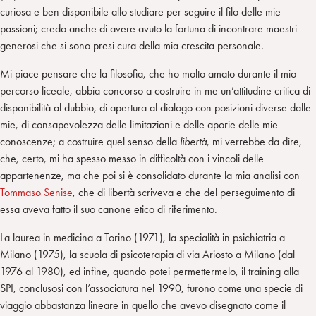
curiosa e ben disponibile allo studiare per seguire il filo delle mie
passioni; credo anche di avere avuto la fortuna di incontrare maestri
generosi che si sono presi cura della mia crescita personale.
Mi piace pensare che la filosofia, che ho molto amato durante il mio
percorso liceale, abbia concorso a costruire in me un’attitudine critica di
disponibilità al dubbio, di apertura al dialogo con posizioni diverse dalle
mie, di consapevolezza delle limitazioni e delle aporie delle mie
conoscenze; a costruire quel senso della
libertà
, mi verrebbe da dire,
che, certo, mi ha spesso messo in difficoltà con i vincoli delle
appartenenze, ma che poi si è consolidato durante la mia analisi con
Tommaso Senise
, che di libertà scriveva e che del perseguimento di
essa aveva fatto il suo canone etico di riferimento.
La laurea in medicina a Torino (1971), la specialità in psichiatria a
Milano (1975), la scuola di psicoterapia di via Ariosto a Milano (dal
1976 al 1980), ed infine, quando potei permettermelo, il training alla
SPI, conclusosi con l’associatura nel 1990, furono come una specie di
viaggio abbastanza lineare in quello che avevo disegnato come il