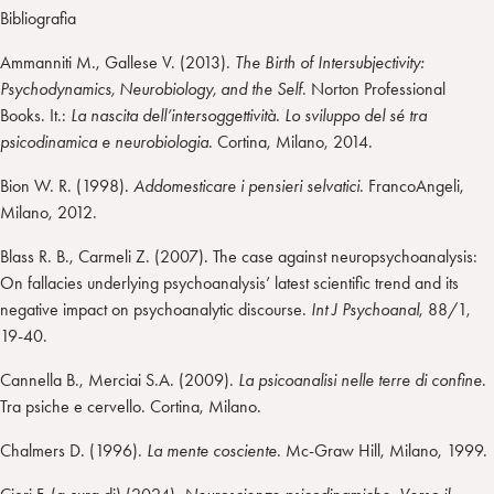
Bibliografia
Ammanniti M., Gallese V. (2013).
The Birth of Intersubjectivity:
Psychodynamics, Neurobiology, and the Self
. Norton Professional
Books. It.:
La nascita dell’intersoggettività. Lo sviluppo del sé tra
psicodinamica e neurobiologia
. Cortina, Milano, 2014.
Bion W. R. (1998).
Addomesticare i pensieri selvatici
. FrancoAngeli,
Milano, 2012.
Blass R. B., Carmeli Z. (2007). The case against neuropsychoanalysis:
On fallacies underlying psychoanalysis’ latest scientific trend and its
negative impact on psychoanalytic discourse.
Int J Psychoanal
, 88/1,
19-40.
Cannella B., Merciai S.A. (2009).
La psicoanalisi nelle terre di confine
.
Tra psiche e cervello. Cortina, Milano.
Chalmers D. (1996).
La mente cosciente
. Mc-Graw Hill, Milano, 1999.