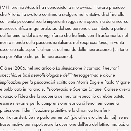
(M) Il premio Musatti ha riconosciuto, a mio avviso, il lavoro prezioso
che Vittorio ha svolto e continua a svolgere nel tentativo di offrire alla
comunità psicoanalitica le importanti suggestioni aperte sia dalla ricerca
neuroscientifica in generale, sia dal suo personale contributo a partire
dal fenomeno del
mirroring
; sforzo che ha finito con il trasformarlo, nel
nostro mondo della psicoanalisi italiana, nel
rappresentante
, in verità
ascoltato solo superficialmente, del mondo delle neuroscienze (un torto
sia per Vittorio che per le neuroscienze).
Già nel 2006, nel suo articolo
La simulazione incarnata: i neuroni
specchio, le basi neurofisiologiche dell’intersoggettività e alcune
implicazioni per la psicoanalisi
, scritto con Morris Eagle e Paolo Migone
e pubblicato in italiano su
Psicoterapia e Scienze Umane
, Gallese aveva
avanzato l’idea che la scoperta dei neuroni-specchio avrebbe potuto
essere rilevante per la comprensione teorica di fenomeni come la
proiezione, l’identificazione proiettiva e la dinamica transfert-
controtransfert. Se ne parlò per un po’ (più all’estero che da noi), se ne
trasse motivo per rispolverare la questione dell’uso del lettino, ma poi, a