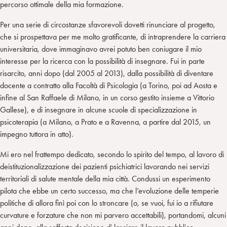
percorso ottimale della mia formazione.
Per una serie di circostanze sfavorevoli dovetti rinunciare al progetto,
che si prospettava per me molto gratificante, di intraprendere la carriera
universitaria, dove immaginavo avrei potuto ben coniugare il mio
interesse per la ricerca con la possibilità di insegnare. Fui in parte
risarcito, anni dopo (dal 2005 al 2013), dalla possibilità di diventare
docente a contratto alla Facoltà di Psicologia (a Torino, poi ad Aosta e
infine al San Raffaele di Milano, in un corso gestito insieme a Vittorio
Gallese), e di insegnare in alcune scuole di specializzazione in
psicoterapia (a Milano, a Prato e a Ravenna, a partire dal 2015, un
impegno tuttora in atto).
Mi ero nel frattempo dedicato, secondo lo spirito del tempo, al lavoro di
deistituzionalizzazione dei pazienti psichiatrici lavorando nei servizi
territoriali di salute mentale della mia città. Condussi un esperimento
pilota che ebbe un certo successo, ma che l’evoluzione delle temperie
politiche di allora finì poi con lo stroncare (o, se vuoi, fui io a rifiutare
curvature e forzature che non mi parvero accettabili), portandomi, alcuni