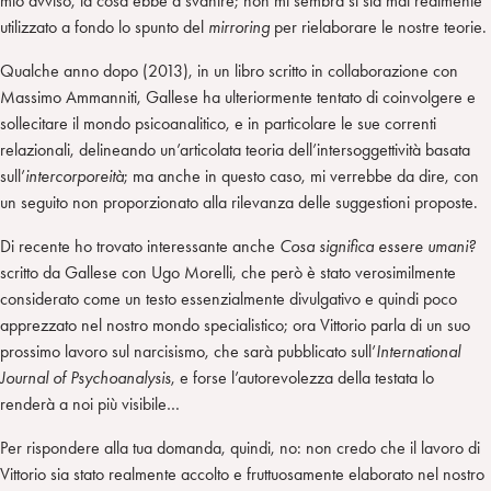
mio avviso, la cosa ebbe a svanire; non mi sembra si sia mai realmente
utilizzato a fondo lo spunto del
mirroring
per rielaborare le nostre teorie.
Qualche anno dopo (2013), in un libro scritto in collaborazione con
Massimo Ammanniti, Gallese ha ulteriormente tentato di coinvolgere e
sollecitare il mondo psicoanalitico, e in particolare le sue correnti
relazionali, delineando un’articolata teoria dell’intersoggettività basata
sull’
intercorporeità
; ma anche in questo caso, mi verrebbe da dire, con
un seguito non proporzionato alla rilevanza delle suggestioni proposte.
Di recente ho trovato interessante anche
Cosa significa essere umani?
scritto da Gallese con Ugo Morelli, che però è stato verosimilmente
considerato come un testo essenzialmente divulgativo e quindi poco
apprezzato nel nostro mondo specialistico; ora Vittorio parla di un suo
prossimo lavoro sul narcisismo, che sarà pubblicato sull’
International
Journal of Psychoanalysis
, e forse l’autorevolezza della testata lo
renderà a noi più visibile…
Per rispondere alla tua domanda, quindi, no: non credo che il lavoro di
Vittorio sia stato realmente accolto e fruttuosamente elaborato nel nostro