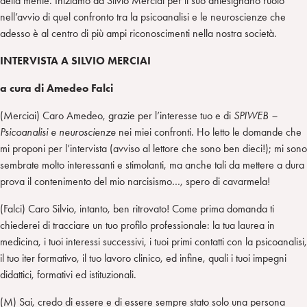
della mente. Iniziamo da Silvio Merciai per il suo antesignano ruolo
nell’avvio di quel confronto tra la psicoanalisi e le neuroscienze che
adesso è al centro di più ampi riconoscimenti nella nostra società.
INTERVISTA A SILVIO MERCIAI
a cura di Amedeo Falci
(Merciai) Caro Amedeo, grazie per l’interesse tuo e di
SPIWEB –
Psicoanalisi e neuroscienze
nei miei confronti. Ho letto le domande che
mi proponi per l’intervista (avviso al lettore che sono ben dieci!); mi sono
sembrate molto interessanti e stimolanti, ma anche tali da mettere a dura
prova il contenimento del mio narcisismo…, spero di cavarmela!
(Falci) Caro Silvio, intanto, ben ritrovato! Come prima domanda ti
chiederei di tracciare un tuo profilo professionale: la tua laurea in
medicina, i tuoi interessi successivi, i tuoi primi contatti con la psicoanalisi,
il tuo iter formativo, il tuo lavoro clinico, ed infine, quali i tuoi impegni
didattici, formativi ed istituzionali.
(M) Sai, credo di essere e di essere sempre stato solo una persona