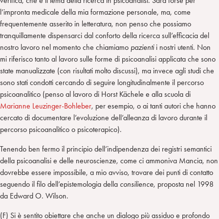
verifica, che è il tema della ricerca in psicoanalisi. Sarà forse per
l’impronta medicale della mia formazione personale, ma, come
frequentemente asserito in letteratura, non penso che possiamo
tranquillamente dispensarci dal conforto della ricerca sull’efficacia del
nostro lavoro nel momento che chiamiamo
pazienti
i nostri utenti. Non
mi riferisco tanto al lavoro sulle forme di psicoanalisi applicata che sono
state manualizzate (con risultati molto discussi), ma invece agli studi che
sono stati condotti cercando di seguire longitudinalmente il percorso
psicoanalitico (penso al lavoro di Horst Kächele e alla scuola di
Marianne Leuzinger-Bohleber
, per esempio, o ai tanti autori che hanno
cercato di documentare l’evoluzione dell’alleanza di lavoro durante il
percorso psicoanalitico o psicoterapico).
Tenendo ben fermo il principio dell’indipendenza dei registri semantici
della psicoanalisi e delle neuroscienze, come ci ammoniva Mancia, non
dovrebbe essere impossibile, a mio avviso, trovare dei punti di contatto
seguendo il filo dell’epistemologia della
consilience
, proposta nel 1998
da Edward O. Wilson.
(F) Si è sentito obiettare che anche un dialogo più assiduo e profondo