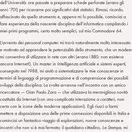
dell’Università: ore passate a preparare schede perforate (erano gli
anni ’70!) per ricavarne poi significativi dati statistici. Rimasi, ricordo,
affascinato da quello strumento e, appena mi fu possibile, cominciai a
fare esperienza della nascente disciplina dell’informatica compilando i
miei primi programmi, certo molto semplici, sul mio Commodore 64.
L’avvento dei
personal computer
mi trovò naturalmente molto interessato
e motivato ad apprendere le potenzialità dello strumento, che un modem
mi consentiva di utilizzare in rete con altri (erano i BBS: non esisteva
ancora Internet!). Un master in
Intelligenza artificiale e sistemi esperti
,
conseguito nel 1988, mi aiutò a sistematizzare le mie conoscenze in
termini di linguaggi di programmazione e di comprensione dei possibili
sviluppi della disciplina. La svolta avvenne nell’incontro con un amico
ricercatore — Gian Paolo Zara — che utilizzava la meravigliosa novità
costituita da Internet (con una complicata interazione a caratteri, non
certo con le icone delle moderne applicazioni). Egli riuscì a farmi
mettere a disposizione una delle prime connessioni disponibili in Italia e
cominciai un fantastico viaggio di esplorazioni, nuove conoscenze e
incontri che non si è mai fermato; il quotidiano cittadino,
La Stampa
, mi