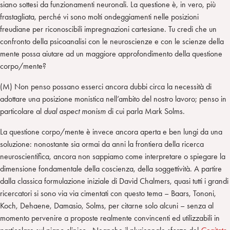
siano sottesi da funzionamenti neuronali. La questione è, in vero, più
frastagliata, perché vi sono molti ondeggiamenti nelle posizioni
freudiane per riconoscibili impregnazioni cartesiane. Tu credi che un
confronto della psicoanalisi con le neuroscienze e con le scienze della
mente possa aiutare ad un maggiore approfondimento della questione
corpo/mente?
(M) Non penso possano esserci ancora dubbi circa la necessità di
adottare una posizione monistica nell’ambito del nostro lavoro; penso in
particolare al
dual aspect monism
di cui parla Mark Solms.
La questione corpo/mente è invece ancora aperta e ben lungi da una
soluzione: nonostante sia ormai da anni la frontiera della ricerca
neuroscientifica, ancora non sappiamo come interpretare o spiegare la
dimensione fondamentale della coscienza, della soggettività. A partire
dalla classica formulazione iniziale di David Chalmers, quasi tutti i grandi
ricercatori si sono via via cimentati con questo tema – Baars, Tononi,
Koch, Dehaene, Damasio, Solms, per citarne solo alcuni – senza al
momento pervenire a proposte realmente convincenti ed utilizzabili in