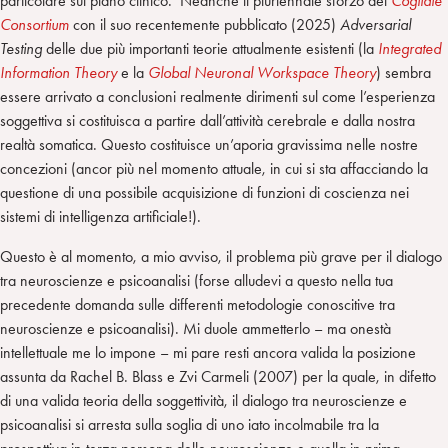
particolare sul piano clinico. Neanche il pluriennale sforzo del
Cogitate
Consortium
con il suo recentemente pubblicato (2025)
Adversarial
Testing
delle due più importanti teorie attualmente esistenti (la
Integrated
Information Theory
e la
Global Neuronal Workspace Theory
) sembra
essere arrivato a conclusioni realmente dirimenti sul come l’esperienza
soggettiva si costituisca a partire dall’attività cerebrale e dalla nostra
realtà somatica. Questo costituisce un’aporia gravissima nelle nostre
concezioni (ancor più nel momento attuale, in cui si sta affacciando la
questione di una possibile acquisizione di funzioni di coscienza nei
sistemi di intelligenza artificiale!).
Questo è al momento, a mio avviso, il problema più grave per il dialogo
tra neuroscienze e psicoanalisi (forse alludevi a questo nella tua
precedente domanda sulle differenti metodologie conoscitive tra
neuroscienze e psicoanalisi). Mi duole ammetterlo – ma onestà
intellettuale me lo impone – mi pare resti ancora valida la posizione
assunta da Rachel B. Blass e Zvi Carmeli (2007) per la quale, in difetto
di una valida teoria della soggettività, il dialogo tra neuroscienze e
psicoanalisi si arresta sulla soglia di uno iato incolmabile tra la