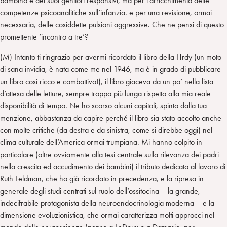
bambino e dei suoi genitori responsivi, ma per l’arricchimento delle
competenze psicoanalitiche sull’infanzia. e per una revisione, ormai
necessaria, delle cosiddette pulsioni aggressive. Che ne pensi di questo
promettente ‘incontro a tre’?
(M) Intanto ti ringrazio per avermi ricordato il libro della Hrdy (un moto
di sana invidia, è nata come me nel 1946, ma è in grado di pubblicare
un libro così ricco e combattivo!), il libro giaceva da un po’ nella lista
d’attesa delle letture, sempre troppo più lunga rispetto alla mia reale
disponibilità di tempo. Ne ho scorso alcuni capitoli, spinto dalla tua
menzione, abbastanza da capire perché il libro sia stato accolto anche
con molte critiche (da destra e da sinistra, come si direbbe oggi) nel
clima culturale dell’America ormai trumpiana. Mi hanno colpito in
particolare (oltre ovviamente alla tesi centrale sulla rilevanza dei padri
nella crescita ed accudimento dei bambini) il tributo dedicato al lavoro di
Ruth Feldman, che ho già ricordato in precedenza, e la ripresa in
generale degli studi centrati sul ruolo dell’ossitocina – la grande,
indecifrabile protagonista della neuroendocrinologia moderna – e la
dimensione evoluzionistica, che ormai caratterizza molti approcci nel