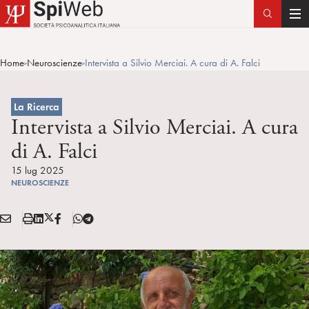
T
o
g
Home
Neuroscienze
Intervista a Silvio Merciai. A cura di A. Falci
>
>
g
l
e
La Ricerca
n
Intervista a Silvio Merciai. A cura
a
di A. Falci
v
i
15 lug 2025
NEUROSCIENZE
g
a
E
S
L
X
F
T
t
Condividi:
M
t
i
/
B
e
i
A
a
n
T
l
o
I
m
k
w
e
n
L
p
e
i
g
a
d
t
r