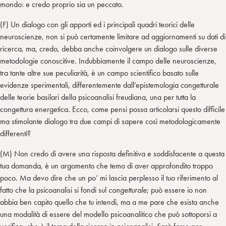
mondo: e credo proprio sia un peccato.
(F) Un dialogo con gli apporti ed i principali quadri teorici delle
neuroscienze, non si può certamente limitare ad aggiornamenti su dati di
ricerca, ma, credo, debba anche coinvolgere un dialogo sulle diverse
metodologie conoscitive. Indubbiamente il campo delle neuroscienze,
tra tante altre sue peculiarità, è un campo scientifico basato sulle
evidenze sperimentali, differentemente dall’epistemologia congetturale
delle teorie basilari della psicoanalisi freudiana, una per tutta la
congettura energetica. Ecco, come pensi possa articolarsi questo difficile
ma stimolante dialogo tra due campi di sapere così metodologicamente
differenti?
(M) Non credo di avere una risposta definitiva e soddisfacente a questa
tua domanda, è un argomento che temo di aver approfondito troppo
poco. Ma devo dire che un po’ mi lascia perplesso il tuo riferimento al
fatto che la psicoanalisi si fondi sul
congetturale
; può essere io non
abbia ben capito quello che tu intendi, ma a me pare che esista anche
una modalità di essere del modello psicoanalitico che può sottoporsi a