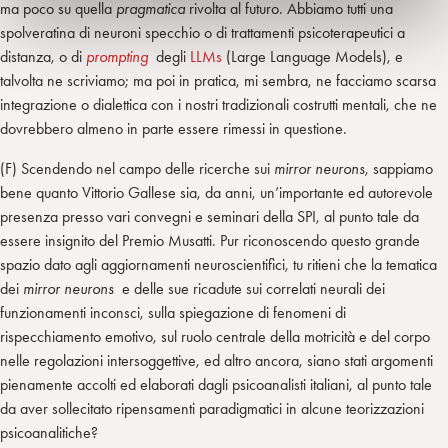
ma poco su quella
pragmatica
rivolta al futuro. Abbiamo tutti una
spolveratina di neuroni specchio o di trattamenti psicoterapeutici a
distanza, o di
prompting
degli
LLMs
(Large Language Models), e
talvolta ne scriviamo; ma poi in pratica, mi sembra, ne facciamo scarsa
integrazione o dialettica con i nostri tradizionali costrutti mentali, che ne
dovrebbero almeno in parte essere rimessi in questione.
(F) Scendendo nel campo delle ricerche sui
mirror neurons
, sappiamo
bene quanto Vittorio Gallese sia, da anni, un’importante ed autorevole
presenza presso vari convegni e seminari della SPI, al punto tale da
essere insignito del Premio Musatti. Pur riconoscendo questo grande
spazio dato agli aggiornamenti neuroscientifici, tu ritieni che la tematica
dei
mirror neurons
e delle sue ricadute sui correlati neurali dei
funzionamenti inconsci, sulla spiegazione di fenomeni di
rispecchiamento emotivo, sul ruolo centrale della motricità e del corpo
nelle regolazioni intersoggettive, ed altro ancora, siano stati argomenti
pienamente accolti ed elaborati dagli psicoanalisti italiani, al punto tale
da aver sollecitato ripensamenti paradigmatici in alcune teorizzazioni
psicoanalitiche?