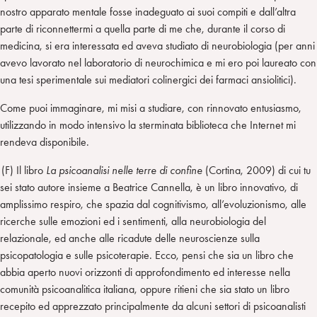
nostro apparato mentale fosse inadeguato ai suoi compiti e dall’altra
parte di riconnettermi a quella parte di me che, durante il corso di
medicina, si era interessata ed aveva studiato di neurobiologia (per anni
avevo lavorato nel laboratorio di neurochimica e mi ero poi laureato con
una tesi sperimentale sui mediatori colinergici dei farmaci ansiolitici).
Come puoi immaginare, mi misi a studiare, con rinnovato entusiasmo,
utilizzando in modo intensivo la sterminata biblioteca che Internet mi
rendeva disponibile.
(F) Il libro
La psicoanalisi nelle terre di confine
(Cortina, 2009) di cui tu
sei stato autore insieme a Beatrice Cannella, è un libro innovativo, di
amplissimo respiro, che spazia dal cognitivismo, all’evoluzionismo, alle
ricerche sulle emozioni ed i sentimenti, alla neurobiologia del
relazionale, ed anche alle ricadute delle neuroscienze sulla
psicopatologia e sulle psicoterapie. Ecco, pensi che sia un libro che
abbia aperto nuovi orizzonti di approfondimento ed interesse nella
comunità psicoanalitica italiana, oppure ritieni che sia stato un libro
recepito ed apprezzato principalmente da alcuni settori di psicoanalisti