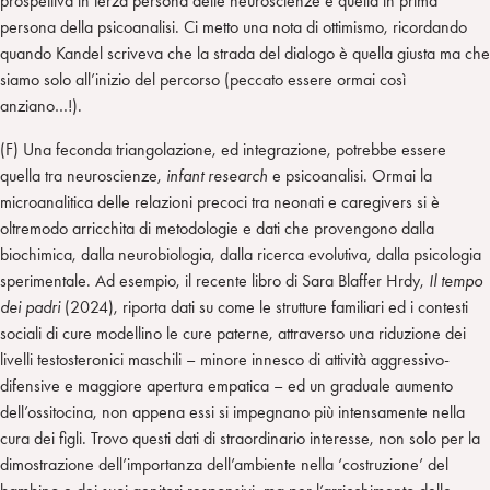
prospettiva in terza persona delle neuroscienze e quella in prima
persona della psicoanalisi. Ci metto una nota di ottimismo, ricordando
quando Kandel scriveva che la strada del dialogo è quella giusta ma che
siamo solo all’inizio del percorso (peccato essere ormai così
anziano…!).
(F) Una feconda triangolazione, ed integrazione, potrebbe essere
quella tra neuroscienze,
infant research
e psicoanalisi. Ormai la
microanalitica delle relazioni precoci tra neonati e caregivers si è
oltremodo arricchita di metodologie e dati che provengono dalla
biochimica, dalla neurobiologia, dalla ricerca evolutiva, dalla psicologia
sperimentale. Ad esempio, il recente libro di Sara Blaffer Hrdy,
Il tempo
dei padri
(2024), riporta dati su come le strutture familiari ed i contesti
sociali di cure modellino le cure paterne, attraverso una riduzione dei
livelli testosteronici maschili – minore innesco di attività aggressivo-
difensive e maggiore apertura empatica – ed un graduale aumento
dell’ossitocina, non appena essi si impegnano più intensamente nella
cura dei figli. Trovo questi dati di straordinario interesse, non solo per la
dimostrazione dell’importanza dell’ambiente nella ‘costruzione’ del