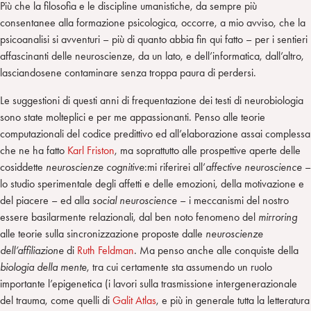
Più che la filosofia e le discipline umanistiche, da sempre più
consentanee alla formazione psicologica, occorre, a mio avviso, che la
psicoanalisi si avventuri – più di quanto abbia fin qui fatto – per i sentieri
affascinanti delle neuroscienze, da un lato, e dell’informatica, dall’altro,
lasciandosene contaminare senza troppa paura di perdersi.
Le suggestioni di questi anni di frequentazione dei testi di neurobiologia
sono state molteplici e per me appassionanti. Penso alle teorie
computazionali del codice predittivo ed all’elaborazione assai complessa
che ne ha fatto
Karl Friston
, ma soprattutto alle prospettive aperte delle
cosiddette
neuroscienze
cognitive
:mi riferirei all’
affective neuroscience
–
lo studio sperimentale degli affetti e delle emozioni, della motivazione e
del piacere – ed alla
social neuroscience
– i meccanismi del nostro
essere basilarmente relazionali, dal ben noto fenomeno del
mirroring
alle teorie sulla sincronizzazione proposte dalle
neuroscienze
dell’affiliazione
di
Ruth Feldman
. Ma penso anche alle conquiste della
biologia della mente
, tra cui certamente sta assumendo un ruolo
importante l’epigenetica (i lavori sulla trasmissione intergenerazionale
del trauma, come quelli di
Galit Atlas
, e più in generale tutta la letteratura