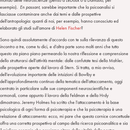
mondo delle neuroscienze (penso a LeDoux o a Damasio, per
esempio).
En passant
, sarebbe importante che la psicoanalisi si
lasciasse contaminare anche dai temi e dalle prospettive
dell’antropologia: quanti di noi, per esempio, hanno conosciuto ed
elaborato gli studi sull’amore di
Helen Fischer
?
Sono quindi assolutamente d’accordo con te sulla rilevanza di questo
incontro a tre
, come tu dici, e d’altra parte sono molti anni che tutto
questo sta piano piano permeando la nostra riflessione e comprensione
dello strutturarsi dell’attività mentale: dalle confutate tesi della Mahler,
alle prospettive aperte dal lavoro di Stern. Si tratta, a mio avviso,
dell’evoluzione importante delle intuizioni di Bowlby e
dell’approfondimento continuo della tematica dell’attaccamento, oggi
centrato in particolare sulle sue componenti neuroscientifiche e
ormonali, come appunto il lavoro della Feldman e della Hrdy
dimostrano. Jeremy Holmes ha scritto che l’attaccamento è la base
psicologica di ogni forma di psicoterapia e che la psicoterapia è una
relazione di attaccamento: ecco, mi pare che questa cornice concettuale
offra una corretta prospettiva al campo della ricerca psicoanalitica e sia