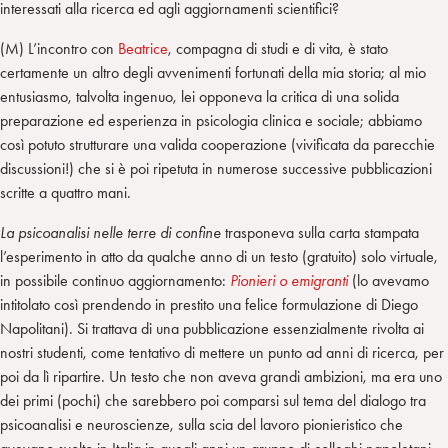
interessati alla ricerca ed agli aggiornamenti scientifici?
(M) L’incontro con
Beatrice
, compagna di studi e di vita, è stato
certamente un altro degli avvenimenti fortunati della mia storia; al mio
entusiasmo, talvolta ingenuo, lei opponeva la critica di una solida
preparazione ed esperienza in psicologia clinica e sociale; abbiamo
così potuto strutturare una valida cooperazione (vivificata da parecchie
discussioni!) che si è poi ripetuta in numerose successive pubblicazioni
scritte a quattro mani.
La psicoanalisi nelle terre di confine
trasponeva sulla carta stampata
l’esperimento in atto da qualche anno di un testo (gratuito) solo virtuale,
in possibile continuo aggiornamento:
Pionieri o emigranti
(lo avevamo
intitolato così prendendo in prestito una felice formulazione di Diego
Napolitani). Si trattava di una pubblicazione essenzialmente rivolta ai
nostri studenti, come tentativo di mettere un punto ad anni di ricerca, per
poi da lì ripartire. Un testo che non aveva grandi ambizioni, ma era uno
dei primi (pochi) che sarebbero poi comparsi sul tema del dialogo tra
psicoanalisi e neuroscienze, sulla scia del lavoro pionieristico che