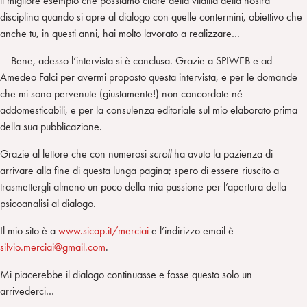
il migliore esempio che possiamo citare della vitalità della nostra
disciplina quando si apre al dialogo con quelle contermini, obiettivo che
anche tu, in questi anni, hai molto lavorato a realizzare…
Bene, adesso l’intervista si è conclusa. Grazie a SPIWEB e ad
Amedeo Falci per avermi proposto questa intervista, e per le domande
che mi sono pervenute (giustamente!) non concordate né
addomesticabili, e per la consulenza editoriale sul mio elaborato prima
della sua pubblicazione.
Grazie al lettore che con numerosi
scroll
ha avuto la pazienza di
arrivare alla fine di questa lunga pagina; spero di essere riuscito a
trasmettergli almeno un poco della mia passione per l’apertura della
psicoanalisi al dialogo.
Il mio sito è a
www.sicap.it/merciai
e l’indirizzo email è
silvio.merciai@gmail.com
.
Mi piacerebbe il dialogo continuasse e fosse questo solo un
arrivederci…