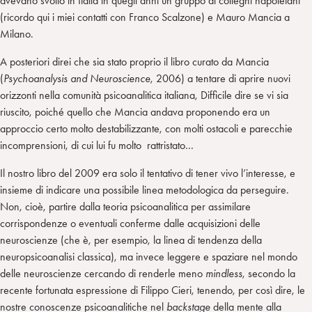
avevano svolto in Italia in quegli anni un gruppo di colleghi napoletani
(ricordo qui i miei contatti con Franco Scalzone) e Mauro Mancia a
Milano.
A posteriori direi che sia stato proprio il libro curato da Mancia
(
Psychoanalysis and Neuroscience
, 2006) a tentare di aprire nuovi
orizzonti nella comunità psicoanalitica italiana, Difficile dire se vi sia
riuscito, poiché quello che Mancia andava proponendo era un
approccio certo molto destabilizzante, con molti ostacoli e parecchie
incomprensioni, di cui lui fu molto rattristato…
Il nostro libro del 2009 era solo il tentativo di tener vivo l’interesse, e
insieme di indicare una possibile linea metodologica da perseguire.
Non, cioè, partire dalla teoria psicoanalitica per assimilare
corrispondenze o eventuali conferme dalle acquisizioni delle
neuroscienze (che è, per esempio, la linea di tendenza della
neuropsicoanalisi classica), ma invece leggere e spaziare nel mondo
delle neuroscienze cercando di renderle meno
mindless
, secondo la
recente fortunata espressione di Filippo Cieri, tenendo, per così dire, le
nostre conoscenze psicoanalitiche nel
backstage
della mente alla