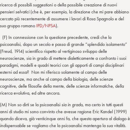
ricerca di possibili suggestioni o della possibile creazione di nuovi
pensieri selvatici
(che è, per esempio, la direzione che mi pare abbiano
cercato più recentemente di assumere i lavori di Rosa Spagnolo e del
suo gruppo romano
IPD/NPSA
).
(F) In connessione con la questione precedente, credi che la
psicoanalisi, dopo un secolo e passa di grande “splendido isolamento”
(Freud, 1914) scientifico rispetto al vertiginoso sviluppo delle
neuroscienze, sia in grado di mettere dialetticamente a confronto i suoi
paradigmi, modelli e quadri teorici con gli apporti di campi disciplinari
esterni ad essa? Non mi riferisco solamente al campo delle
neuroscienze, ma anche al campo della biologia, delle scienze
cognitive, delle filosofie della mente, delle scienze informatiche, della
ricerca evolutiva, ed altre ancora.
(M) Non so dirti se la psicoanalisi
sia in grado
, ma certo in tutti questi
anni di studio mi sono convinto che avesse ragione Eric Kandel (1999)
quando diceva, già venticinque anni fa, che questa apertura al dialogo è
indispensabile
se vogliamo che la psicoanalisi mantenga la sua vitalità.