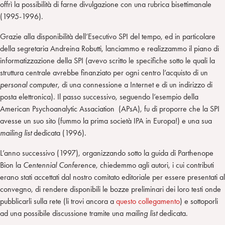
offrì la possibilità di farne divulgazione con una rubrica bisettimanale
(1995-1996).
Grazie alla disponibilità dell’Esecutivo SPI del tempo, ed in particolare
della segretaria Andreina Robutti, lanciammo e realizzammo il piano di
informatizzazione della SPI (avevo scritto le specifiche sotto le quali la
struttura centrale avrebbe finanziato per ogni centro l’acquisto di un
personal computer
, di una connessione a Internet e di un indirizzo di
posta elettronica). Il passo successivo, seguendo l’esempio della
American Psychoanalytic Assaciation (APsA), fu di proporre che la SPI
avesse un suo sito (fummo la prima società IPA in Europa!) e una sua
mailing list
dedicata (1996).
L’anno successivo (1997), organizzando sotto la guida di Parthenope
Bion la
Centennial Conference
, chiedemmo agli autori, i cui contributi
erano stati accettati dal nostro comitato editoriale per essere presentati al
convegno, di rendere disponibili le bozze preliminari dei loro testi onde
pubblicarli sulla rete (li trovi ancora a
questo collegamento
) e sottoporli
ad una possibile discussione tramite una
mailing list
dedicata.