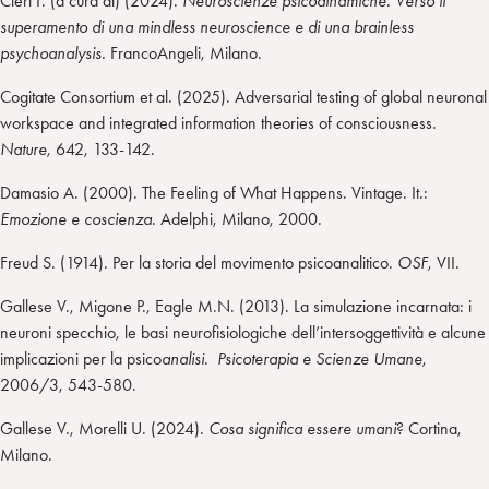
Cieri F. (a cura di) (2024).
Neuroscienze psicodinamiche. Verso il
superamento di una mindless neuroscience e di una brainless
psychoanalysis.
FrancoAngeli, Milano.
Cogitate Consortium et al. (2025). Adversarial testing of global neuronal
workspace and integrated information theories of consciousness.
Nature
, 642, 133-142.
Damasio A. (2000). The Feeling of What Happens. Vintage. It.:
Emozione e coscienza
. Adelphi, Milano, 2000.
Freud S. (1914). Per la storia del movimento psicoanalitico.
OSF
, VII.
Gallese V., Migone P., Eagle M.N. (2013). La simulazione incarnata: i
neuroni specchio, le basi neurofisiologiche dell’intersoggettività e alcune
implicazioni per la psico
analisi
.
Psicoterapia e Scienze Umane
,
2006/3, 543-580.
Gallese V., Morelli U. (2024).
Cosa significa essere umani
? Cortina,
Milano.