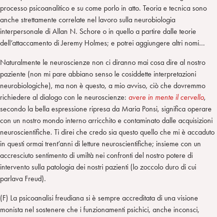
processo psicoanalitico e su come porlo in atto. Teoria e tecnica sono
anche strettamente correlate nel lavoro sulla neurobiologia
interpersonale di Allan N. Schore o in quello a partire dalle teorie
dell’attaccamento di Jeremy Holmes; e potrei aggiungere altri nomi…
Naturalmente le neuroscienze non ci diranno mai cosa dire al nostro
paziente (non mi pare abbiano senso le cosiddette interpretazioni
neurobiologiche), ma non è questo, a mio avviso, ciò che dovremmo
richiedere al dialogo con le neuroscienze:
avere in mente il cervello
,
secondo la bella espressione ripresa da Maria Ponsi, significa operare
con un nostro mondo interno arricchito e contaminato dalle acquisizioni
neuroscientifiche. Ti direi che credo sia questo quello che mi è accaduto
in questi ormai trent’anni di letture neuroscientifiche; insieme con un
accresciuto sentimento di umiltà nei confronti del nostro potere di
intervento sulla patologia dei nostri pazienti (lo zoccolo duro di cui
parlava Freud).
(F) La psicoanalisi freudiana si è sempre accreditata di una visione
monista nel sostenere che i funzionamenti psichici, anche inconsci,