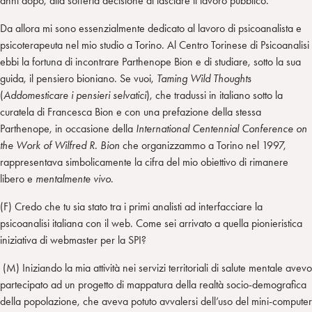
anni dopo, alla sofferta decisione di lasciare il lavoro pubblico.
Da allora mi sono essenzialmente dedicato al lavoro di psicoanalista e
psicoterapeuta nel mio studio a Torino. Al Centro Torinese di Psicoanalisi
ebbi la fortuna di incontrare Parthenope Bion e di studiare, sotto la sua
guida, il pensiero bioniano. Se vuoi,
Taming Wild Thoughts
(
Addomesticare i pensieri selvatici
), che tradussi in italiano sotto la
curatela di Francesca Bion e con una prefazione della stessa
Parthenope, in occasione della
International Centennial Conference on
the Work of Wilfred R. Bion
che organizzammo a Torino nel 1997,
rappresentava simbolicamente la cifra del mio obiettivo di rimanere
libero e
mentalmente vivo
.
(F) Credo che tu sia stato tra i primi analisti ad interfacciare la
psicoanalisi italiana con il web. Come sei arrivato a quella pionieristica
iniziativa di webmaster per la SPI?
(M) Iniziando la mia attività nei servizi territoriali di salute mentale avevo
partecipato ad un progetto di mappatura della realtà socio-demografica
della popolazione, che aveva potuto avvalersi dell’uso del mini-computer