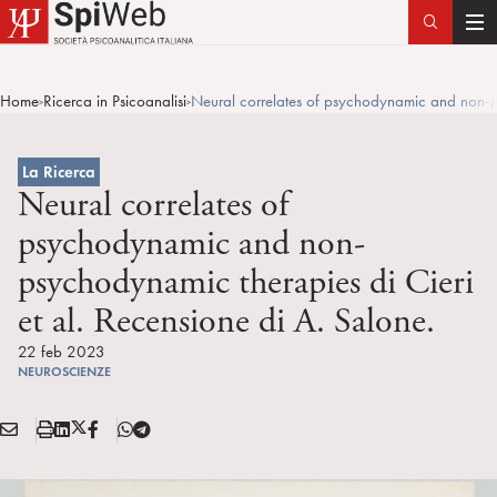
T
o
g
Home
Ricerca in Psicoanalisi
Neural correlates of psychodynamic and non-ps
>
>
g
l
e
La Ricerca
n
Neural correlates of
a
psychodynamic and non-
v
psychodynamic therapies di Cieri
i
g
et al. Recensione di A. Salone.
a
22 feb 2023
t
NEUROSCIENZE
i
o
E
S
L
X
F
T
n
Condividi:
M
t
i
/
B
e
A
a
n
T
l