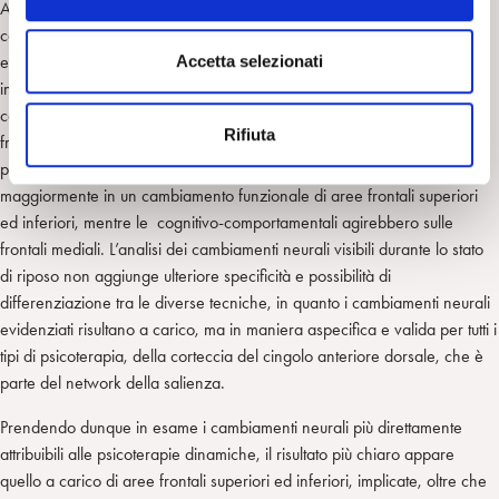
o
Ad un secondo livello di indagine, in cui gli autori cercano di rilevare
n
cambiamenti neurali specifici per ogni tecnica indagata, viene
s
evidenziato che negli studi svolti con paradigmi sperimentali che
Accetta selezionati
e
includono la presentazione di stimoli di tipo emotivo-cognitivo, oltre al
n
coinvolgimento aspecifico dell’insula, risultano invece coinvolte aree
Rifiuta
s
frontali in modalità differente a seconda del tipo di psicoterapia. In
o
particolar modo, le psicoterapie psicodinamiche interverrebbero
maggiormente in un cambiamento funzionale di aree frontali superiori
ed inferiori, mentre le cognitivo-comportamentali agirebbero sulle
frontali mediali. L’analisi dei cambiamenti neurali visibili durante lo stato
di riposo non aggiunge ulteriore specificità e possibilità di
differenziazione tra le diverse tecniche, in quanto i cambiamenti neurali
evidenziati risultano a carico, ma in maniera aspecifica e valida per tutti i
tipi di psicoterapia, della corteccia del cingolo anteriore dorsale, che è
parte del network della salienza.
Prendendo dunque in esame i cambiamenti neurali più direttamente
attribuibili alle psicoterapie dinamiche, il risultato più chiaro appare
quello a carico di aree frontali superiori ed inferiori, implicate, oltre che