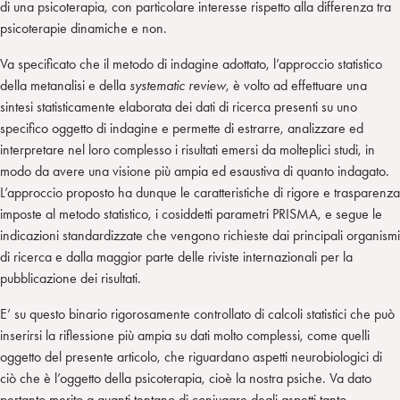
di una psicoterapia, con particolare interesse rispetto alla differenza tra
psicoterapie dinamiche e non.
Va specificato che il metodo di indagine adottato, l’approccio statistico
della metanalisi e della
systematic review
, è volto ad effettuare una
sintesi statisticamente elaborata dei dati di ricerca presenti su uno
specifico oggetto di indagine e permette di estrarre, analizzare ed
interpretare nel loro complesso i risultati emersi da molteplici studi, in
modo da avere una visione più ampia ed esaustiva di quanto indagato.
L’approccio proposto ha dunque le caratteristiche di rigore e trasparenza
imposte al metodo statistico, i cosiddetti parametri PRISMA, e segue le
indicazioni standardizzate che vengono richieste dai principali organismi
di ricerca e dalla maggior parte delle riviste internazionali per la
pubblicazione dei risultati.
E’ su questo binario rigorosamente controllato di calcoli statistici che può
inserirsi la riflessione più ampia su dati molto complessi, come quelli
oggetto del presente articolo, che riguardano aspetti neurobiologici di
ciò che è l’oggetto della psicoterapia, cioè la nostra psiche. Va dato
pertanto merito a quanti tentano di coniugare degli aspetti tanto