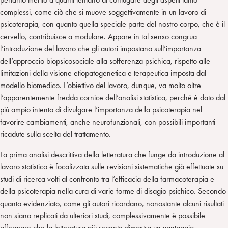
complessi, come ciò che si muove soggettivamente in un lavoro di
psicoterapia, con quanto quella speciale parte del nostro corpo, che è il
cervello, contribuisce a modulare. Appare in tal senso congrua
l’introduzione del lavoro che gli autori impostano sull’importanza
dell’approccio biopsicosociale alla sofferenza psichica, rispetto alle
limitazioni della visione etiopatogenetica e terapeutica imposta dal
modello biomedico. L’obiettivo del lavoro, dunque, va molto oltre
l’apparentemente fredda cornice dell’analisi statistica, perché è dato dal
più ampio intento di divulgare l’importanza della psicoterapia nel
favorire cambiamenti, anche neurofunzionali, con possibili importanti
ricadute sulla scelta del trattamento.
La prima analisi descrittiva della letteratura che funge da introduzione al
lavoro statistico è focalizzata sulle revisioni sistematiche già effettuate su
studi di ricerca volti al confronto tra l’efficacia della farmacoterapia e
della psicoterapia nella cura di varie forme di disagio psichico. Secondo
quanto evidenziato, come gli autori ricordano, nonostante alcuni risultati
non siano replicati da ulteriori studi, complessivamente è possibile
affermare che la letteratura più recente dimostra un vantaggio