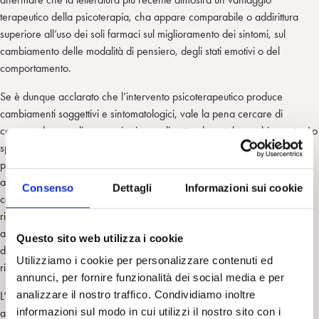
terapeutico della psicoterapia, cha appare comparabile o addirittura
superiore all’uso dei soli farmaci sul miglioramento dei sintomi, sul
cambiamento delle modalità di pensiero, degli stati emotivi o del
comportamento.
Se è dunque acclarato che l’intervento psicoterapeutico produce
cambiamenti soggettivi e sintomatologici, vale la pena cercare di
comprendere quali meccanismi neurali sottendano tale cambiamento. Lo
specifico del presente lavoro, pertanto, in aggiunta a quanto già
presente in letteratura, è il suo focus di indagine sugli studi effettuati
attraverso la tecnica di risonanza magnetica funzionale (fMRI), sia in
Consenso
Dettagli
Informazioni sui cookie
condizioni di stimolo (
task emotivo-cognitivi
) che durante lo stato di
riposo (
resting state
), non solo per valutare quali cambiamenti neurali
avvengano dopo un percorso di psicoterapia, ma anche per
Questo sito web utilizza i cookie
discriminare eventuali specificità della psicoterapia psicodinamica
Utilizziamo i cookie per personalizzare contenuti ed
rispetto ad altre tecniche.
annunci, per fornire funzionalità dei social media e per
analizzare il nostro traffico. Condividiamo inoltre
L’insieme dei 38 studi ritenuti valutabili secondo i parametri di ricerca
informazioni sul modo in cui utilizzi il nostro sito con i
applicati, ha permesso di esaminare un campione complessivo di più di