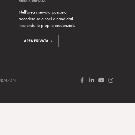
AREA RISERVATA
Nell'area riservata possono
accedere solo soci e candidati
inserendo le proprie credenziali.
AREA PRIVATA
 SUBM70N
F
L
Y
I
a
i
o
n
c
n
u
s
e
k
T
t
b
e
u
a
o
d
b
g
o
I
e
r