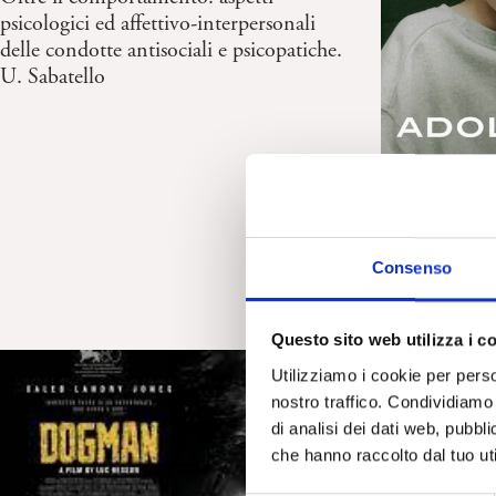
psicologici ed affettivo-interpersonali
delle condotte antisociali e psicopatiche.
U. Sabatello
SERIE TV
Consenso
Adolescence
Mari
Questo sito web utilizza i c
Utilizziamo i cookie per perso
nostro traffico. Condividiamo 
di analisi dei dati web, pubbl
che hanno raccolto dal tuo uti