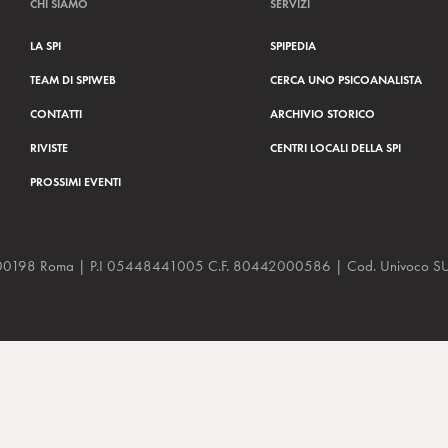
CHI SIAMO
SERVIZI
LA SPI
SPIPEDIA
TEAM DI SPIWEB
CERCA UNO PSICOANALISTA
CONTATTI
ARCHIVIO STORICO
RIVISTE
CENTRI LOCALI DELLA SPI
PROSSIMI EVENTI
a, 48 00198 Roma | P.I 05448441005 C.F. 80442000586 | Cod. Univoco