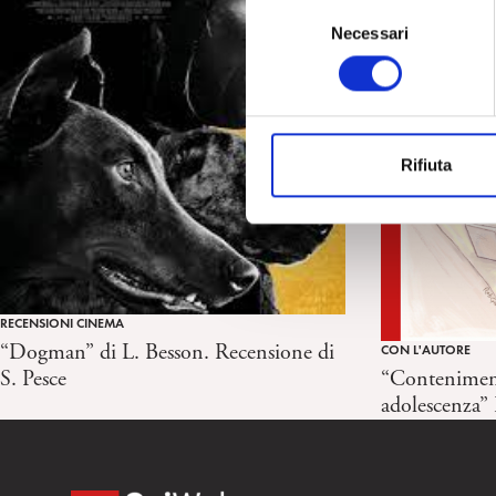
S
Necessari
e
l
e
z
i
Rifiuta
o
n
e
d
e
l
RECENSIONI CINEMA
c
“Dogman” di L. Besson. Recensione di
CON L'AUTORE
o
“Contenimento
S. Pesce
n
adolescenza” F
s
e
n
s