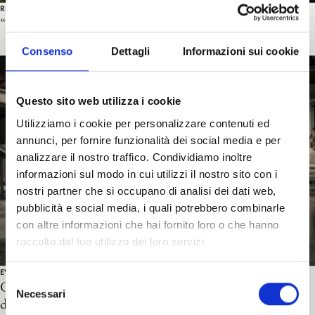
RECENSIONI CINEMA
“Fuori” di M. Martone. Recensione di F. Salierno
Consenso
Dettagli
Informazioni sui cookie
Questo sito web utilizza i cookie
Utilizziamo i cookie per personalizzare contenuti ed
annunci, per fornire funzionalità dei social media e per
analizzare il nostro traffico. Condividiamo inoltre
informazioni sul modo in cui utilizzi il nostro sito con i
nostri partner che si occupano di analisi dei dati web,
pubblicità e social media, i quali potrebbero combinarle
con altre informazioni che hai fornito loro o che hanno
raccolto dal tuo utilizzo dei loro servizi.
EVENTI, REPORT E ALTRO ANCORA...
S
Cinemente XI edizione. Report della prima serata a cura
Necessari
e
di B. Bigelli. Roma, 15/05/2025
l