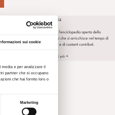
SpiPedia
SpiPedia è l’enciclopedia aperta della
psicoanalisi che si arricchisce nel tempo di
Informazioni sui cookie
nuove voci e di costanti contributi.
Scopri di più
tà
l media e per analizzare il
ostri partner che si occupano
azioni che hai fornito loro o
la
no
Marketing