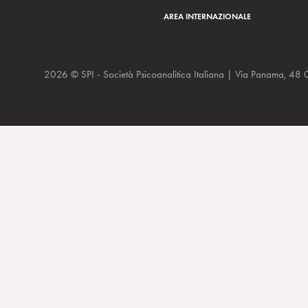
AREA INTERNAZIONALE
2026 © SPI - Società Psicoanalitica Italiana | Via Panam
“Il cinema visto dal lettino”, La Repubblica. “Forme della dist