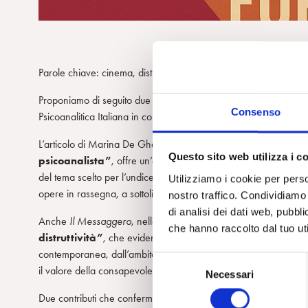
m
Parole chiave: cinema, distruttività, violenza, psicoanalisi, societ
Proponiamo di seguito due articoli che valorizzano la rassegna
Consenso
Psicoanalitica Italiana in collaborazione con Palaexpo e il Cen
L’articolo di Marina De Ghantuz Cubbe su
la Repubblica – R
Questo sito web utilizza i c
psicoanalista”
, offre un’ampia panoramica del programma, mett
del tema scelto per l’undicesima edizione:
le forme della distrutti
Utilizziamo i cookie per perso
opere in rassegna, a sottolineare l’intreccio tra narrazione filmic
nostro traffico. Condividiamo 
di analisi dei dati web, pubbl
Anche
Il Messaggero
, nella sezione dedicata agli eventi del
Pa
che hanno raccolto dal tuo uti
distruttività”
, che evidenzia come la rassegna affronti in modo
contemporanea, dall’ambito familiare a quello sociale, fino agli s
S
il valore della consapevolezza e della collettività come strumenti d
Necessari
e
l
Due contributi che confermano
Cinemente
come un appuntamento