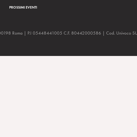
PROSSIMI EVENTI
a, 48 00198 Roma | P.I 05448441005 C.F. 80442000586 | Cod. Univoco
ruttività” Il Messaggero, 15/05/2025. Rassegna stampa Cinemente