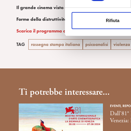
e
Il grande cinema visto dal lettino dello psicoanalista
:
z
i
Forme della distruttività
:
Vai all’articolo – Il messagge
Rifiuta
o
n
Scarica il programma della XI edizione “Cinemente”-
e
d
TAG
rassegna stampa italiana
psicoanalisi
violenza
e
l
c
o
n
s
Ti potrebbe interessare...
e
n
s
EVENTI, REPO
Dall’81° 
o
Venezia: 