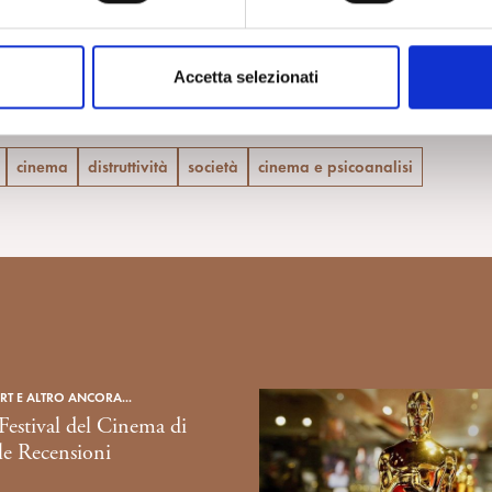
Vai all’articolo – La Repubblica
ro
Accetta selezionati
 Forme della distruttività. Roma, 15 maggio – 26 giugno 2025
cinema
distruttività
società
cinema e psicoanalisi
RT E ALTRO ANCORA...
Festival del Cinema di
le Recensioni