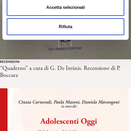
s
Accetta selezionati
e
n
Rifiuta
s
o
RECENSIONI
“Quaderno” a cura di G. De Intinis. Recensione di P.
Boccara