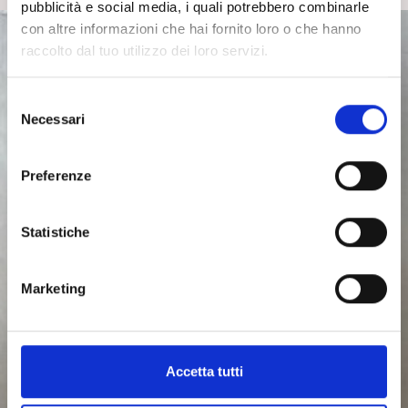
pubblicità e social media, i quali potrebbero combinarle
con altre informazioni che hai fornito loro o che hanno
raccolto dal tuo utilizzo dei loro servizi.
S
Necessari
e
l
e
Preferenze
z
i
o
Statistiche
n
e
Marketing
d
e
l
c
Accetta tutti
o
n