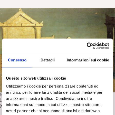
Consenso
Dettagli
Informazioni sui cookie
Questo sito web utilizza i cookie
Utilizziamo i cookie per personalizzare contenuti ed
annunci, per fornire funzionalità dei social media e per
SALUTE MENTALE E PSICOANALISI
analizzare il nostro traffico. Condividiamo inoltre
Presentazione e norme editoriali della sezione Salute
informazioni sul modo in cui utilizzi il nostro sito con i
Mentale e Psicoanalisi – Maria Moscara
nostri partner che si occupano di analisi dei dati web,