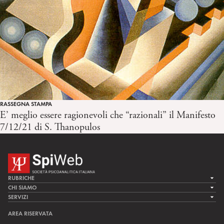
RASSEGNA STAMPA
E’ meglio essere ragionevoli che “razionali” il Manifesto
7/12/21 di S. Thanopulos
RUBRICHE
LA CURA
CHI SIAMO
LA SPI
SERVIZI
LA RICERCA
SPIPEDIA
TEAM DI SPIWEB
AREA RISERVATA
CULTURA E SOCIETÀ
CERCA UNO PSICOANALISTA