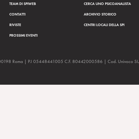
TEAM DI SPIWEB
CERCA UNO PSICOANALISTA
CONTATTI
ARCHIVIO STORICO
RIVISTE
CENTRI LOCALI DELLA SPI
PROSSIMI EVENTI
a, 48 00198 Roma | P.I 05448441005 C.F. 80442000586 | Cod. Univoco