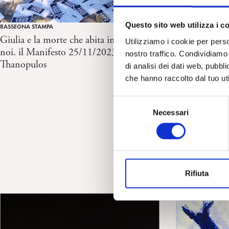
Questo sito web utilizza i c
RASSEGNA STAMPA
Giulia e la morte che abita in mezzo a
Utilizziamo i cookie per perso
noi. il Manifesto 25/11/2023 di S.
nostro traffico. Condividiamo 
Thanopulos
di analisi dei dati web, pubbl
che hanno raccolto dal tuo uti
S
Necessari
e
l
RICERCA IN PSICOA
e
La libertà del
z
Frontiere dell
i
2023
Rifiuta
o
n
e
d
e