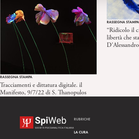
l
c
o
RASSEGNA STAMPA
n
“Ridicolo il ci
s
libertà che 
e
D’Alessandr
n
s
o
RASSEGNA STAMPA
Tracciamenti e dittatura digitale. il
Manifesto, 9/7/22 di S. Thanopulos
RUBRICHE
LA CURA