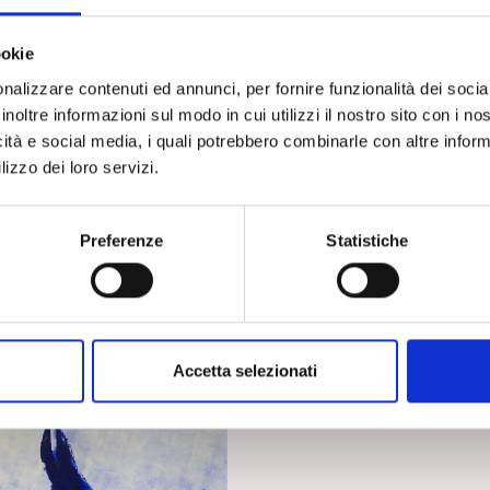
Gianni Vattimo. L’uomo c
salpare per mari impossibil
ookie
D. D’Alessandro
nalizzare contenuti ed annunci, per fornire funzionalità dei socia
inoltre informazioni sul modo in cui utilizzi il nostro sito con i n
icità e social media, i quali potrebbero combinarle con altre inform
lizzo dei loro servizi.
Preferenze
Statistiche
NALISI
la Psicoanalisi editoriale da
a Psicoanalisi, vol. 1/2
Accetta selezionati