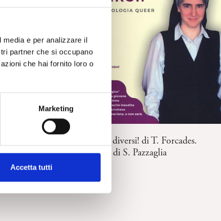
apace di
i. A cura di
l media e per analizzare il
ostri partner che si occupano
azioni che hai fornito loro o
Marketing
RECENSIONI
Siamo tutti diversi! di T. Forcades.
Recensione di S. Pazzaglia
Accetta tutti