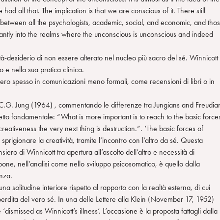
all that. The implication is that we are conscious of it. There still
r between all the psychologists, academic, social, and economic, and tho
antly into the realms where the unconscious is unconscious and indeed
à-desiderio di non essere alterato nel nucleo più sacro del sé. Winnicott
 e nella sua pratica clinica.
ro spesso in comunicazioni meno formali, come recensioni di libri o in
C.G. Jung (1964) , commentando le differenze tra Jungians and Freudia
cetto fondamentale: “What is more important is to reach to the basic force
is creativeness the very next thing is destruction.”. ‘The basic forces of
 sprigionare la creatività, tramite l’incontro con l’altro da sé. Questa
ero di Winnicott tra apertura all’ascolto dell’altro e necessità di
ne, nell’analisi come nello sviluppo psicosomatico, è quello dalla
nza.
na solitudine interiore rispetto al rapporto con la realtà esterna, di cui
perdita del vero sé. In una delle Lettere alla Klein (November 17, 1952)
smissed as Winnicott’s illness’. L’occasione è la proposta fattagli dalla