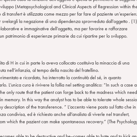
sviluppo (Metapsychological and Clinical Aspects of Regression within th
e di transfert è utilizzata come mezzo per far fare al paziente un’esperie
 svelargli la negazione di una dipendenza sprovveduta dall’oggetto . (1)
 elaborative e immaginative dell’oggetto, ma per favorire e rafforzare
n patrimonio di esperienze primarie da cui ripartire per lo sviluppo.
ta di H in cui in parte lo aveva collocato costituiva la minaccia di una
a nell’infanzia, al tempo della nascita del fratellino.
ntato e ricordato, ha interrotto la continuità del sé, in quanto
. L’unica cura è rivivere la follia nel setting analitico: “In such a case 
s the only route that the patient can forge back to the madness which need
n memory. In this way the analyst has to be able to tolerate whole sessi
y description of the transference. ” L’accento viene posto sul fatto che in
a condivisa, ed è richiesto anche all’analista di viverle nel transfert,
om which the pazient can make spontaneous recovery.” (The Psycholog
t becomes able to be destructive and be¬comes able to hate and to kick a