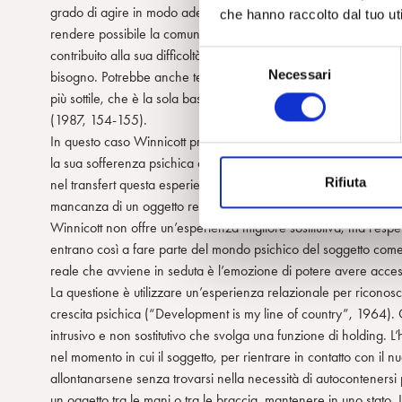
grado di agire in modo adeguato, e pertanto, nella situazione ana
che hanno raccolto dal tuo uti
rendere possibile la comunicazione. Nell’attuale rapporto, quind
contribuito alla sua difficoltà di comunicazione. Naturalmente, 
S
Necessari
bisogno. Potrebbe anche telefonare a sua madre e averne una r
e
più sottile, che è la sola base per comunicare che non violi il fat
l
(1987, 154-155).
e
In questo caso Winnicott propone un modo di interpretare che n
z
la sua sofferenza psichica di base, quella relativa all’esperienz
i
Rifiuta
nel transfert questa esperienza psichica. Anzi, è proprio la poss
o
mancanza di un oggetto responsivo capace di entrare in comun
n
Winnicott non offre un’esperienza migliore sostitutiva, ma l’es
e
entrano così a fare parte del mondo psichico del soggetto com
d
reale che avviene in seduta è l’emozione di potere avere acce
e
La questione è utilizzare un’esperienza relazionale per riconosce
l
crescita psichica (“Development is my line of country”, 1964). 
c
intrusivo e non sostitutivo che svolga una funzione di holding. L
o
nel momento in cui il soggetto, per rientrare in contatto con il nu
n
allontanarsene senza trovarsi nella necessità di autocontenersi p
s
un oggetto tra le mani o tra le braccia, mantenere in uno stato. 
e