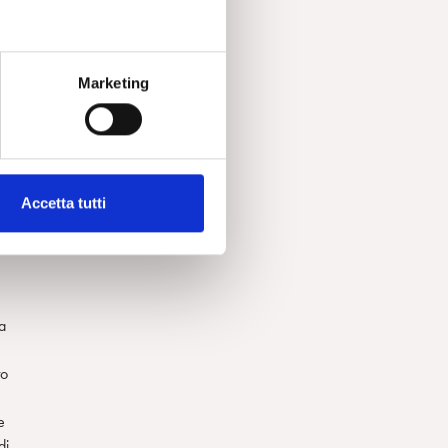
o
Marketing
”
on
Accetta tutti
a
la
to
e
di