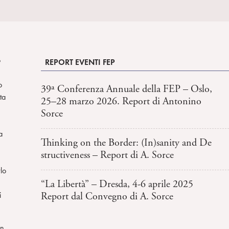
o
REPORT EVENTI FEP
o
39ª Conferenza Annuale della FEP – Oslo,
ta
25–28 marzo 2026. Report di Antonino
Sorce
a
Thinking on the Border: (In)sanity and De
structiveness – Report di A. Sorce
lo
“La Libertà” – Dresda, 4-6 aprile 2025
i
Report dal Convegno di A. Sorce
un