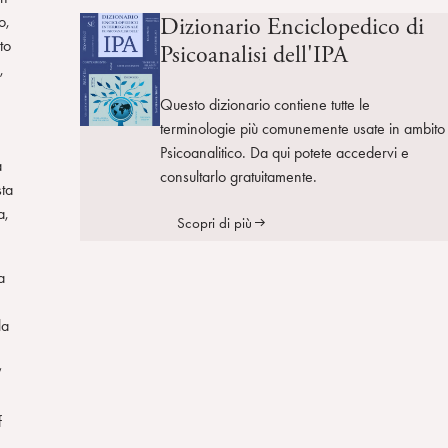
o,
Dizionario Enciclopedico di
to
Psicoanalisi dell'IPA
,
Questo dizionario contiene tutte le
terminologie più comunemente usate in ambito
Psicoanalitico. Da qui potete accedervi e
à
consultarlo gratuitamente.
sta
a,
Scopri di più
a
la
‘
f