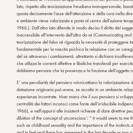
m
lato, rispetto alla teorizzazione freudiana monopersonale, basata
sposta decisamente l’asse dell’attenzione e della cura nella dire
e ambiente viene valorizzata e posta al centro dell’azione tera
1966.). Dall’altro lato difende in modo deciso il diritto del sog
inaccessibile all’intervento dell’altro da sé (Communicating a
teorizzazione del falso sé riguarda la necessità di proteggere tal
fondamentale per la nascita psichica la relazione con un caregi
del sé attraverso i cambiamenti, altrettanto si dichiara insofferen
che utilizza le correnti affettive e libidiche transferali per eser
dobbiamo pensare che la presenza e la funzione dell’oggetto 
E’ una peculiarità del pensiero winnicottiano la valorizzazione 
dotazione originaria può avere, se accolto in un ambiente relazi
esperienze incontrate. Man mano che il suo pensiero si sviluppa
centralità dei fattori inconsci come fonte dell’irriducibile indi
1966), e nell’opporsi alle insistenti richieste di dare direttive 
diluition of the concept of unconscious’: “ It would seem to me 
such as childhood sexuality and the importance of the instincts a
and to feel real there has appeared in the last decade or two a di