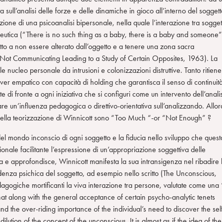
 sull’analisi delle forze e delle dinamiche in gioco all’interno del soggett
zione di una psicoanalisi bipersonale, nella quale l’interazione tra sogget
peutica (“There is no such thing as a baby, there is a baby and someone”
getto a non essere alterato dall’oggetto e a tenere una zona sacra
nd Not Communicating Leading to a Study of Certain Opposites, 1963). La
e nucleo personale da intrusioni e colonizzazioni distruttive. Tanto ritiene
ver empatico con capacità di holding che garantisca il senso di continuit
te di fronte a ogni iniziativa che si configuri come un intervento dell’anali
citare un’influenza pedagogica o direttivo-orientativa sull’analizzando. Allor
nella teorizzazione di Winnicott sono “Too Much “-or “Not Enough” ?
del mondo inconscio di ogni soggetto e la fiducia nello sviluppo che quest
onale facilitante l’espressione di un’appropriazione soggettiva delle
 e approfondisce, Winnicott manifesta la sua intransigenza nel ribadire 
pendenza psichica del soggetto, ad esempio nello scritto (The Unconscious,
pedagogiche mortificanti la viva interazione tra persone, valutate come una 
that along with the general acceptance of certain psycho-analytic tenets
nd the over-riding importance of the individual’s need to discover the sel
lution of the concept of the unconscious. It is almost as if the idea of the