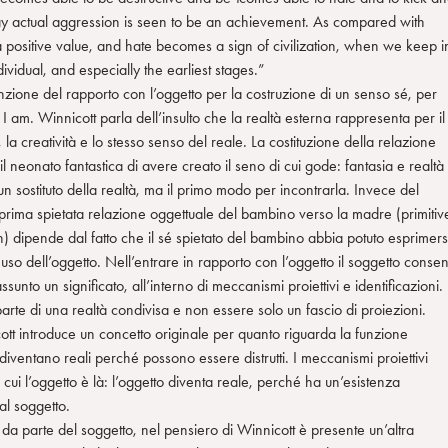
 way actual aggression is seen to be an achievement. As compared with
 positive value, and hate becomes a sign of civilization, when we keep i
vidual, and especially the earliest stages.”
nzione del rapporto con l’oggetto per la costruzione di un senso sé, per
e I am. Winnicott parla dell’insulto che la realtà esterna rappresenta per il
a creatività e lo stesso senso del reale. La costituzione della relazione
il neonato fantastica di avere creato il seno di cui gode: fantasia e realtà
n sostituto della realtà, ma il primo modo per incontrarla. Invece del
prima spietata relazione oggettuale del bambino verso la madre (primitiv
n) dipende dal fatto che il sé spietato del bambino abbia potuto esprimers
e uso dell’oggetto. Nell’entrare in rapporto con l’oggetto il soggetto conse
unto un significato, all’interno di meccanismi proiettivi e identificazioni.
rte di una realtà condivisa e non essere solo un fascio di proiezioni.
ott introduce un concetto originale per quanto riguarda la funzione
i diventano reali perché possono essere distrutti. I meccanismi proiettivi
cui l’oggetto è là: l’oggetto diventa reale, perché ha un’esistenza
al soggetto.
 da parte del soggetto, nel pensiero di Winnicott è presente un’altra