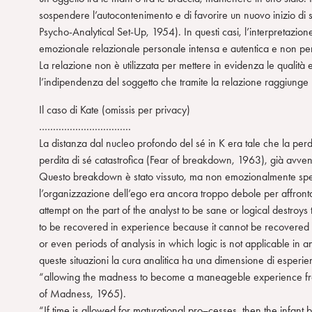
sospendere l’autocontenimento e di favorire un nuovo inizio di 
n
Psycho-Analytical Set-Up, 1954). In questi casi, l’interpretazion
s
emozionale relazionale personale intensa e autentica e non per
o
La relazione non è utilizzata per mettere in evidenza le qualità
l’indipendenza del soggetto che tramite la relazione raggiunge u
Il caso di Kate (omissis per privacy)
……………………………
La distanza dal nucleo profondo del sé in K era tale che la perdi
perdita di sé catastrofica (Fear of breakdown, 1963), già avvenut
Questo breakdown è stato vissuto, ma non emozionalmente sperime
l’organizzazione dell’ego era ancora troppo debole per affrontarlo
attempt on the part of the analyst to be sane or logical destroy
to be recovered in experience because it cannot be recovered i
or even periods of analysis in which logic is not applicable in an
queste situazioni la cura analitica ha una dimensione di esperienz
“allowing the madness to become a maneageble experience fr
of Madness, 1965).
“If time is allowed for maturational pro¬cesses, then the infan