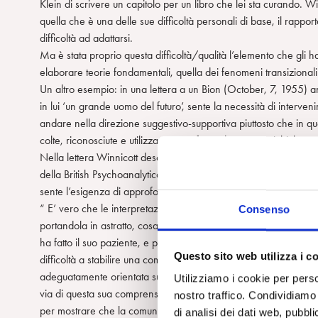
Klein di scrivere un capitolo per un libro che lei sta curando. Wi
quella che è una delle sue difficoltà personali di base, il rappor
difficoltà ad adattarsi.
Ma è stata proprio questa difficoltà/qualità l’elemento che gli h
elaborare teorie fondamentali, quella dei fenomeni transizionali 
Un altro esempio: in una lettera a un Bion (October, 7, 1955) an
in lui ‘un grande uomo del futuro’, sente la necessità di interven
andare nella direzione suggestivo-supportiva piuttosto che in qu
colte, riconosciute e utilizzate come fonte di risorse psichiche cr
Nella lettera Winnicott descrive l’approccio che avrebbe utilizz
della British Psychoanalytical Society. Winnicott aveva apprezzat
sente l’esigenza di approfondire il suo pensiero e gli scrive una 
“ E’ vero che le interpretazioni che lei ha dato erano molto pro
Consenso
portandola in astratto, cosa sempre pericolosa da farsi, vorrei 
ha fatto il suo paziente, e poi dicesse: “Avrei dovuto telefonar
Questo sito web utilizza i c
difficoltà a stabilire una comunicazione. Se le interessasse sape
adeguatamente orientata sul proprio bambino capirebbe dai suo
Utilizziamo i cookie per perso
via di questa sua comprensione dei bisogni del figlio, che le de
nostro traffico. Condividiamo 
per mostrare che la comunicazione ha avuto luogo. Io non sono 
di analisi dei dati web, pubbl