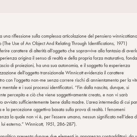
una riflessione sulla complessa articolazione del pensiero winnicottian
getto (The Use of An Object And Relating Through Identifications, 1971)
nferire carattere di alterità all’oggetto che sopravvive alla fantasia di averl
perienza origina il senso di realtà e della propria forza maturativa, fonda
fascio di proiezioni, ha una sua autonomia, e il soggetto fa esperienza
rizzazione dell’oggetto transizionale Winnicott evidenzia il carattere
tro con l’oggetto non-me senza correre rischi di annientamento per la vit
 mentale e i suoi processi identificatori. “Fin dalla nascita, dunque, si
ente percepito e ciò che viene soggettivamente creato, e non vi sarà
 avviato sufficientemente bene dalla madre. L’area intermedia di cui par
a e la percezione oggettiva basata sulla prova di realtà. I fenomeni
 senza la quale non vi è, per l’essere umano, nessun significato nell’idea d
 lui esterno.” Winnicott, 1951, 286-287).
coanalitico presenta dunque due elementi in apparenza contraddittori: da 