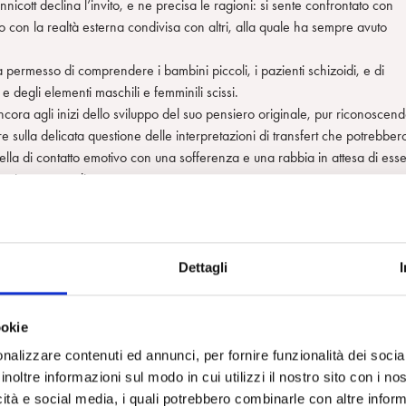
nnicott declina l’invito, e ne precisa le ragioni: si sente confrontato con
to con la realtà esterna condivisa con altri, alla quale ha sempre avuto
a permesso di comprendere i bambini piccoli, i pazienti schizoidi, e di
e degli elementi maschili e femminili scissi.
cora agli inizi dello sviluppo del suo pensiero originale, pur riconoscen
ire sulla delicata questione delle interpretazioni di transfert che potrebber
ella di contatto emotivo con una sofferenza e una rabbia in attesa di ess
eative personali.
ato nei confronti di un caso clinico che Bion aveva presentato in una sera
o il modo di condurre l’analisi da parte di Bion, ma poi, tornato a casa,
lettera:
babilmente corrette al momento, ma se si viola la regola della scena
Dettagli
dire che se un mio paziente si muovesse avanti e indietro sul divano come
e a mia madre”, io saprei che sta parlando del comunicare e della sua
ookie
rlo, le dirò come io avrei interpretato. Gli avrei detto: “Una madre
i movimenti ciò di cui lei ha bisogno. Ci sarebbe una comunicazione per
nalizzare contenuti ed annunci, per fornire funzionalità dei socia
riva dall’essergli interamente dedicata, e la madre vorrebbe fare qualcos
inoltre informazioni sul modo in cui utilizzi il nostro sito con i n
abbastanza sensitivo né abbastanza orientato in tal senso da essere in
icità e social media, i quali potrebbero combinarle con altre inform