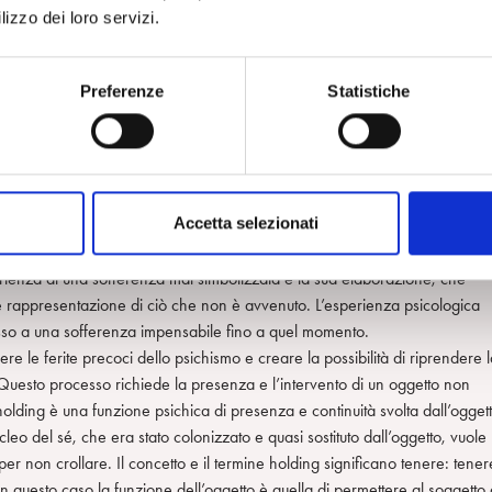
litica attuale, io rientro nella categoria della madre che fallisce nel
lizzo dei loro servizi.
i, si ha l’esempio del fallimento originario da parte dell’ambiente che ha
lei potrebbe sempre urlare richiamando in questo modo l’attenzione sul su
Preferenze
Statistiche
isposta, ma questo rappresenta un fallimento a livello di comunicazione
to dell’isolamento essenziale in cui si viene a trovare il singolo individuo.
on è consolatorio né di contenimento, ma mette il paziente in contatto c
a infantile profonda di un oggetto non responsivo e gli permette di vivere
Accetta selezionati
ibilità di fare esperienza e conoscenza verbalizzata nel transfert di quest
icazione con i messaggi non verbali del bambino a essere curativa:
perienza di una sofferenza mai simbolizzata e la sua elaborazione, che
e rappresentazione di ciò che non è avvenuto. L’esperienza psicologica
sso a una sofferenza impensabile fino a quel momento.
re le ferite precoci dello psichismo e creare la possibilità di riprendere 
Questo processo richiede la presenza e l’intervento di un oggetto non
’holding è una funzione psichica di presenza e continuità svolta dall’ogget
cleo del sé, che era stato colonizzato e quasi sostituto dall’oggetto, vuole
er non crollare. Il concetto e il termine holding significano tenere: tener
In questo caso la funzione dell’oggetto è quella di permettere al soggetto 