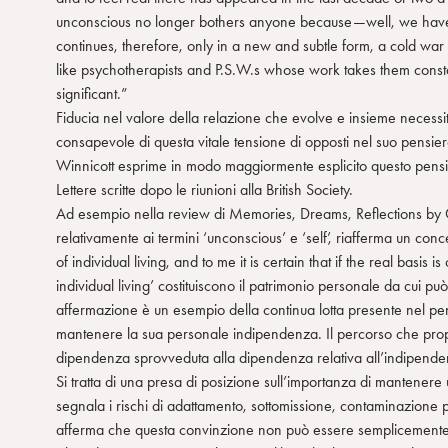
unconscious no longer bothers anyone because—well, we have had 
continues, therefore, only in a new and subtle form, a cold wa
like psychotherapists and P.S.W.s whose work takes them const
significant.”
Fiducia nel valore della relazione che evolve e insieme necessit
consapevole di questa vitale tensione di opposti nel suo pensiero
Winnicott esprime in modo maggiormente esplicito questo pensie
Lettere scritte dopo le riunioni alla British Society.
Ad esempio nella review di Memories, Dreams, Reflections by 
relativamente ai termini ‘unconscious’ e ‘self’, riafferma un con
of individual living, and to me it is certain that if the real basis 
individual living’ costituiscono il patrimonio personale da cui può
affermazione è un esempio della continua lotta presente nel pensi
mantenere la sua personale indipendenza. Il percorso che propo
dipendenza sprovveduta alla dipendenza relativa all’indipende
Si tratta di una presa di posizione sull’importanza di mantenere u
segnala i rischi di adattamento, sottomissione, contaminazione 
afferma che questa convinzione non può essere semplicemente ‘di