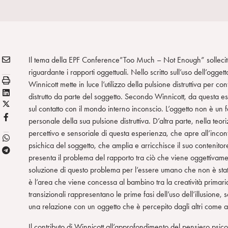
E
Condividi:
Il tema della EPF Conference”Too Much – Not Enough” sollecita 
M
riguardante i rapporti oggettuali. Nello scritto sull’uso dell’og
S
A
Winnicott mette in luce l’utilizzo della pulsione distruttiva per co
t
L
I
distrutto da parte del soggetto. Secondo Winnicott, da questa es
a
X
i
L
sul contatto con il mondo interno inconscio. L’oggetto non è un 
m
/
n
F
personale della sua pulsione distruttiva. D’altra parte, nella teo
p
T
k
B
percettivo e sensoriale di questa esperienza, che apre all’incon
a
w
e
psichica del soggetto, che amplia e arricchisce il suo contenitore
T
i
d
presenta il problema del rapporto tra ciò che viene oggettivam
e
t
i
soluzione di questo problema per l’essere umano che non è stato
l
t
n
è l’area che viene concessa al bambino tra la creatività primari
e
e
transizionali rappresentano le prime fasi dell’uso dell’illusione,
g
r
una relazione con un oggetto che è percepito dagli altri come a
r
a
Il contributo di Winnicott all’approfondimento del pensiero psi