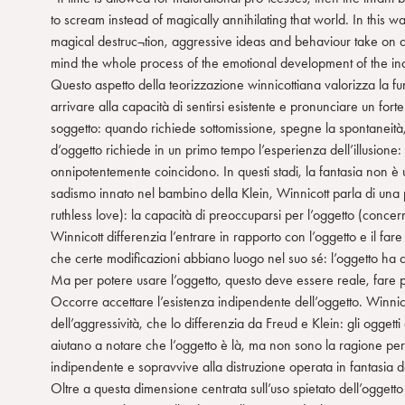
to scream instead of magically annihilating that world. In this
magical destruc¬tion, aggressive ideas and behaviour take on a
mind the whole process of the emotional development of the indi
Questo aspetto della teorizzazione winnicottiana valorizza la fu
arrivare alla capacità di sentirsi esistente e pronunciare un fort
soggetto: quando richiede sottomissione, spegne la spontaneità, l
d’oggetto richiede in un primo tempo l’esperienza dell’illusione: 
onnipotentemente coincidono. In questi stadi, la fantasia non è u
sadismo innato nel bambino della Klein, Winnicott parla di una 
ruthless love): la capacità di preoccuparsi per l’oggetto (concer
Winnicott differenzia l’entrare in rapporto con l’oggetto e il far
che certe modificazioni abbiano luogo nel suo sé: l’oggetto ha ass
Ma per potere usare l’oggetto, questo deve essere reale, fare pa
Occorre accettare l’esistenza indipendente dell’oggetto. Winnic
dell’aggressività, che lo differenzia da Freud e Klein: gli oggett
aiutano a notare che l’oggetto è là, ma non sono la ragione per 
indipendente e sopravvive alla distruzione operata in fantasia d
Oltre a questa dimensione centrata sull’uso spietato dell’oggetto