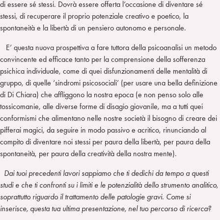
di essere sé stessi. Dovrà essere offerta l’occasione di diventare sé
stessi, di recuperare il proprio potenziale creativo e poetico, la
spontaneità e la libertà di un pensiero autonomo e personale.
E’ questa nuova prospettiva a fare tuttora della psicoanalisi un metodo
convincente ed efficace tanto per la comprensione della sofferenza
psichica individuale, come di quei disfunzionamenti delle mentalità di
gruppo, di quelle ‘sindromi psicosociali’ (per usare una bella definizione
di Di Chiara) che affliggono la nostra epoca (e non penso solo alle
tossicomanie, alle diverse forme di disagio giovanile, ma a tutti quei
conformismi che alimentano nelle nostre società il bisogno di creare dei
pifferai magici, da seguire in modo passivo e acritico, rinunciando al
compito di diventare noi stessi per paura della libertà, per paura della
spontaneità, per paura della creatività della nostra mente).
Dai tuoi precedenti lavori sappiamo che ti dedichi da tempo a questi
studi e che ti confronti su i limiti e le potenzialità dello strumento analitico,
soprattutto riguardo il trattamento delle patologie gravi. Come si
inserisce, questa tua ultima presentazione, nel tuo percorso di ricerca?