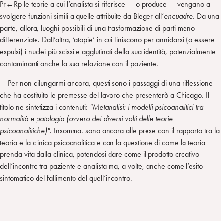
Pr↔Rp le teorie a cui l’analista si riferisce – o produce – vengano a
svolgere funzioni simili a quelle attribuite da Bleger all’
encuadre
. Da una
parte, allora, luoghi possibili di una trasformazione di parti meno
differenziate. Dall’altra, ‘atopie’ in cui finiscono per annidarsi (o essere
espulsi) i nuclei più scissi e agglutinati della sua identità, potenzialmente
contaminanti anche la sua relazione con il paziente.
Per non dilungarmi ancora, questi sono i passaggi di una riflessione
che ha costituito le premesse del lavoro che presenterò a Chicago. Il
titolo ne sintetizza i contenuti:
"Metanalisi: i modelli psicoanalitici tra
normalità e patologia (ovvero dei diversi volti delle teorie
psicoanalitiche)".
Insomma. sono ancora alle prese con il rapporto tra la
teoria e la clinica psicoanalitica e con la questione di come la teoria
prenda vita dalla clinica, potendosi dare come il prodotto creativo
dell’incontro tra paziente e analista ma, a volte, anche come l’esito
sintomatico del fallimento del quell’incontro.