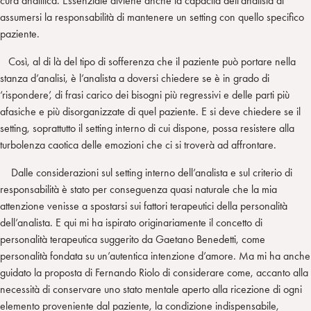
cura analitica. Essenziale diviene anche la capacità dell’analista di
assumersi la responsabilità di mantenere un setting con quello specifico
paziente.
Così, al di là del tipo di sofferenza che il paziente può portare nella
stanza d’analisi, è l’analista a doversi chiedere se è in grado di
‘rispondere’, di frasi carico dei bisogni più regressivi e delle parti più
afasiche e più disorganizzate di quel paziente. E si deve chiedere se il
setting, soprattutto il setting interno di cui dispone, possa resistere alla
turbolenza caotica delle emozioni che ci si troverà ad affrontare.
Dalle considerazioni sul setting interno dell’analista e sul criterio di
responsabilità è stato per conseguenza quasi naturale che la mia
attenzione venisse a spostarsi sui fattori terapeutici della personalità
dell’analista. E qui mi ha ispirato originariamente il concetto di
personalità terapeutica suggerito da Gaetano Benedetti, come
personalità fondata su un’autentica intenzione d’amore. Ma mi ha anche
guidato la proposta di Fernando Riolo di considerare come, accanto alla
necessità di conservare uno stato mentale aperto alla ricezione di ogni
elemento proveniente dal paziente, la condizione indispensabile,