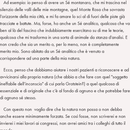
Ad esempio: io penso di avere un Sé montanaro, che mi trascina nel
silenzio delle valli delle mie montagne, quel Monte Rosa che sovrasta
l’orizzonte della mia città, e mi fa amare lo sci al di fuori delle piste già
tracciate e battute. Ma, forse, ho anche un Sé analitico, qualcosa che va
ben al là del fascino che indubbiamente esercitano su di me le teorie,
qualcosa che mi trasforma in una sorta di animale da stanza d’analisi. E
non credo che sia un merito o, per lo meno, non è completamente
merito mio. Sono abitato da un Sé analitico che è venuto a
corrispondere ad una parte della mia natura.
Ecco, penso che dobbiamo aiutare i nostri pazienti a riconoscere e ad
avvicinarsi alla propria natura (che abbia a che fare con quel "soggetto
ineffabile dell’inconscio" di cui parla Grotstein?) a quel qualcosa di
essenziale e di originale che c’è al fondo di ognuno e che potrebbe fare
di ognuno sé stesso.
Con questo non voglio dire che la natura non possa o non debba
anche essere minimamente forzata. Se così fosse, non scriverei e non
invierei i miei lavori ai congressi, non avrei amici tra i colleghi di tutto il