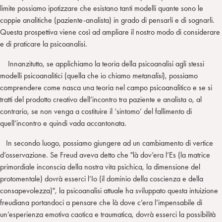
limite possiamo ipotizzare che esistano tanti modelli quante sono le
coppie analitiche (paziente-analista) in grado di pensarli e di sognarli.
Questa prospettiva viene così ad ampliare il nostro modo di considerare
e di praticare la psicoanalisi.
Innanzitutto, se applichiamo la teoria della psicoanalisi agli stessi
modelli psicoanalitici (quella che io chiamo
metanalisi
), possiamo
comprendere come nasca una teoria nel campo psicoanalitico e se si
tratti del prodotto creativo dell’incontro tra paziente e analista o, al
contrario, se non venga a costituire il ‘sintomo’ del fallimento di
quell’incontro e quindi vada accantonata.
In secondo luogo, possiamo giungere ad un cambiamento di vertice
d’osservazione. Se Freud aveva detto che "là dov’era l’Es (la matrice
primordiale inconscia della nostra vita psichica, la dimensione del
protomentale) dovrà esserci l’Io (il dominio della coscienza e della
consapevolezza)", la psicoanalisi attuale ha sviluppato questa intuizione
freudiana portandoci a pensare che là dove c’era l’impensabile di
un’esperienza emotiva caotica e traumatica, dovrà esserci la possibilità