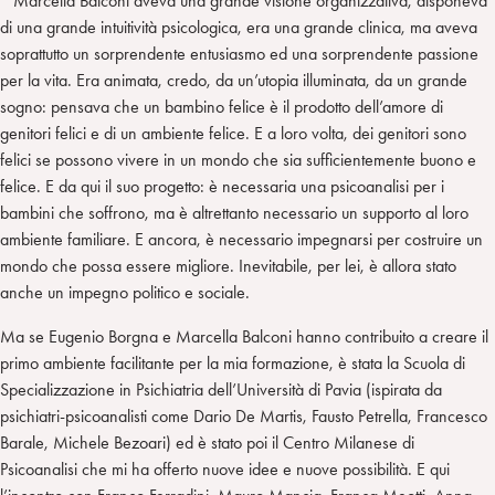
Marcella Balconi aveva una grande visione organizzativa, disponeva
di una grande intuitività psicologica, era una grande clinica, ma aveva
soprattutto un sorprendente entusiasmo ed una sorprendente passione
per la vita. Era animata, credo, da un’utopia illuminata, da un grande
sogno: pensava che un bambino felice è il prodotto dell’amore di
genitori felici e di un ambiente felice. E a loro volta, dei genitori sono
felici se possono vivere in un mondo che sia sufficientemente buono e
felice. E da qui il suo progetto: è necessaria una psicoanalisi per i
bambini che soffrono, ma è altrettanto necessario un supporto al loro
ambiente familiare. E ancora, è necessario impegnarsi per costruire un
mondo che possa essere migliore. Inevitabile, per lei, è allora stato
anche un impegno politico e sociale.
Ma se Eugenio Borgna e Marcella Balconi hanno contribuito a creare il
primo ambiente facilitante per la mia formazione, è stata la Scuola di
Specializzazione in Psichiatria dell’Università di Pavia (ispirata da
psichiatri-psicoanalisti come Dario De Martis, Fausto Petrella, Francesco
Barale, Michele Bezoari) ed è stato poi il Centro Milanese di
Psicoanalisi che mi ha offerto nuove idee e nuove possibilità. E qui