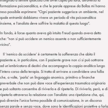
insegnato a sentire qualcosa che avrei capito più tardi, attraverso la
formazione psicoanalitica, e che le parole apprese da Bollas mi hanno
reso possibile esprimere: "Ogni paziente suggerisce un ambiente, nel
quale entrambi dobbiamo vivere un periodo di vita psicoanalitica
insieme, e l’analista deve soffrire la malattia di questo luogo".
In fondo, è forse quanto aveva già intuito Freud quando aveva detto
che: "non si può uccidere un nemico assente o non sufficientemente
vicino".
Il ‘nemico da uccidere’ è certamente la sofferenza che abita il
paziente e, in particolare, con il paziente grave non ci si può sottrarre
ad un’embricatura di destini che accompagna la coppia analitica lungo
l’intero corso della terapia. Si tratta di arrivare a condividere una follia
che, a volte, ‘parla’ un linguaggio anomico, primitivo o finanche
preverbale che non può dare voce all’esperienza traumatica originaria
e può soltanto consentire di riviverla e di ripeterla. Di riviverla, però, e di
ripeterla attraverso la relazione con l’analista: una ripetizione che, qui,
può divenire l’unica forma possibile di comunicazione, in un discorso
senza parole e senza voce, dove sono le identificazioni proiettive a farla