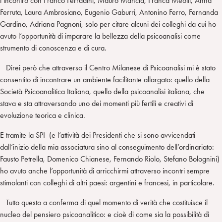
l’incontro con Franco Ferradini, Mauro Mancia, Franca Meotti, Anna
Ferruta, Laura Ambrosiano, Eugenio Gaburri, Antonino Ferro, Fernanda
Gardino, Adriana Pagnoni, solo per citare alcuni dei colleghi da cui ho
avuto l’opportunità di imparare la bellezza della psicoanalisi come
strumento di conoscenza e di cura.
Direi però che attraverso il Centro Milanese di Psicoanalisi mi è stato
consentito di incontrare un ambiente facilitante allargato: quello della
Società Psicoanalitica Italiana, quello della psicoanalisi italiana, che
stava e sta attraversando uno dei momenti più fertili e creativi di
evoluzione teorica e clinica.
E tramite la SPI (e l’attività dei Presidenti che si sono avvicendati
dall’inizio della mia associatura sino al conseguimento dell’ordinariato:
Fausto Petrella, Domenico Chianese, Fernando Riolo, Stefano Bolognini)
ho avuto anche l’opportunità di arricchirmi attraverso incontri sempre
stimolanti con colleghi di altri paesi: argentini e francesi, in particolare.
Tutto questo a conferma di quel momento di verità che costituisce il
nucleo del pensiero psicoanalitico: e cioè di come sia la possibilità di