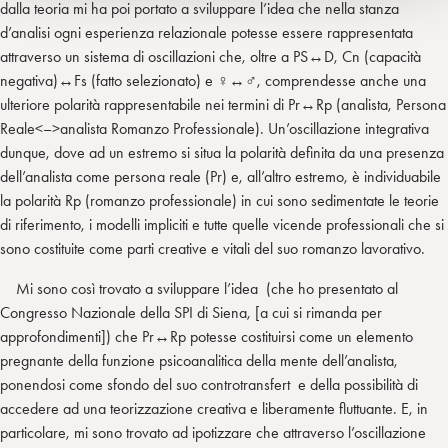
dalla teoria mi ha poi portato a sviluppare l’idea che nella stanza
d’analisi ogni esperienza relazionale potesse essere rappresentata
attraverso un sistema di oscillazioni che, oltre a PS↔D, Cn (capacità
negativa)↔Fs (fatto selezionato) e ♀↔♂, comprendesse anche una
ulteriore polarità rappresentabile nei termini di Pr↔Rp (analista, Persona
Reale<–>analista Romanzo Professionale). Un’oscillazione integrativa
dunque, dove ad un estremo si situa la polarità definita da una presenza
dell’analista come persona reale (Pr) e, all’altro estremo, è individuabile
la polarità Rp (romanzo professionale) in cui sono sedimentate le teorie
di riferimento, i modelli impliciti e tutte quelle vicende professionali che si
sono costituite come parti creative e vitali del suo romanzo lavorativo.
Mi sono così trovato a sviluppare l’idea (che ho presentato al
Congresso Nazionale della SPI di Siena, [a cui si rimanda per
approfondimenti]) che Pr↔Rp potesse costituirsi come un elemento
pregnante della funzione psicoanalitica della mente dell’analista,
ponendosi come sfondo del suo controtransfert e della possibilità di
accedere ad una teorizzazione creativa e liberamente fluttuante. E, in
particolare, mi sono trovato ad ipotizzare che attraverso l’oscillazione