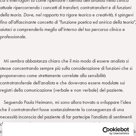
cui ti interrogavi su come ripensare l’identità dell’analista nella clinica
attuale ripercorrendo i concetti di transfert, controtransfert e di funzioni
della teoria. Dove, nel rapporto tra rigore teorico e creatività, ti spingevi
fino all’affascinante concetto di "funzione poetica ed onirica della teoria",
aiutaci a comprenderlo meglio all’interno del tuo percorso clinico e
professionale.
Mi sembra abbastanza chiaro che il mio modo di essere analista si
stesse concentrando sempre più sulla considerazione di funzioni che si
proponevano come strettamente correlate alla sensibilità
controtransferale dell’analista e che dovevano essere modulate sui
registri della comunicazione (verbale e non verbale) del paziente.
Seguendo Paula Heimann, mi sono allora trovato a sviluppare l’idea
che il controtransfert fosse sostanzialmente la conseguenza di una
necessità inconscia del paziente di far partecipe l’analista di sentimenti
che prova ma che non può né riconoscere né verbalizzare. E mi si è
così proposta la necessità di riuscire ad accogliere quel bisogno di verità