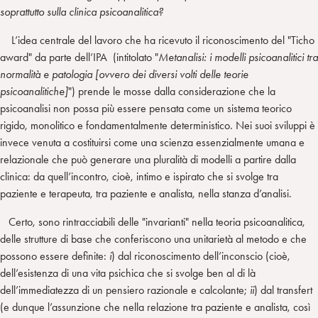
soprattutto sulla clinica psicoanalitica?
L’idea centrale del lavoro che ha ricevuto il riconoscimento del "Ticho
award" da parte dell’IPA (intitolato "
Metanalisi: i modelli psicoanalitici tra
normalità e patologia [ovvero dei diversi volti delle teorie
psicoanalitiche]
") prende le mosse dalla considerazione che la
psicoanalisi non possa più essere pensata come un sistema teorico
rigido, monolitico e fondamentalmente deterministico. Nei suoi sviluppi è
invece venuta a costituirsi come una scienza essenzialmente umana e
relazionale che può generare una pluralità di modelli a partire dalla
clinica: da quell’incontro, cioè, intimo e ispirato che si svolge tra
paziente e terapeuta, tra paziente e analista, nella stanza d’analisi.
Certo, sono rintracciabili delle "invarianti" nella teoria psicoanalitica,
delle strutture di base che conferiscono una unitarietà al metodo e che
possono essere definite:
i
) dal riconoscimento dell’inconscio (cioè,
dell’esistenza di una vita psichica che si svolge ben al di là
dell’immediatezza di un pensiero razionale e calcolante;
ii
) dal transfert
(e dunque l’assunzione che nella relazione tra paziente e analista, così