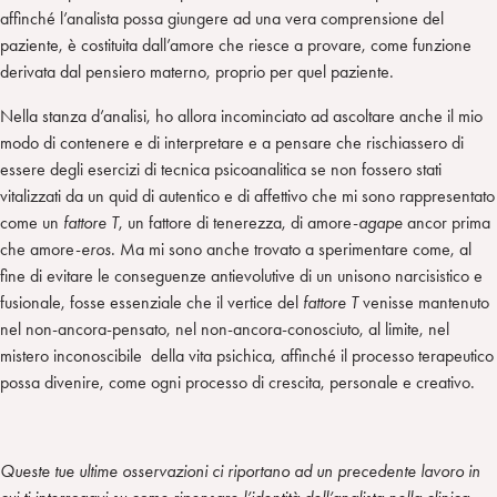
affinché l’analista possa giungere ad una vera comprensione del
paziente, è costituita dall’amore che riesce a provare, come funzione
derivata dal pensiero materno, proprio per quel paziente.
Nella stanza d’analisi, ho allora incominciato ad ascoltare anche il mio
modo di contenere e di interpretare e a pensare che rischiassero di
essere degli esercizi di tecnica psicoanalitica se non fossero stati
vitalizzati da un quid di autentico e di affettivo che mi sono rappresentato
come un
fattore T
, un fattore di tenerezza, di amore-
agape
ancor prima
che amore-
eros
. Ma mi sono anche trovato a sperimentare come, al
fine di evitare le conseguenze antievolutive di un unisono narcisistico e
fusionale, fosse essenziale che il vertice del
fattore T
venisse mantenuto
nel non-ancora-pensato, nel non-ancora-conosciuto, al limite, nel
mistero inconoscibile della vita psichica, affinché il processo terapeutico
possa divenire, come ogni processo di crescita, personale e creativo.
Queste tue ultime osservazioni ci riportano ad un precedente lavoro in