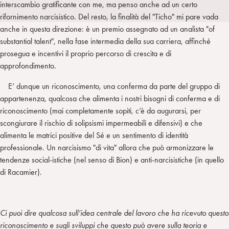
interscambio gratificante con me, ma penso anche ad un certo
a
d
t
r
rifornimento narcisistico. Del resto, la finalità del "Ticho" mi pare vada
i
t
a
anche in questa direzione: è un premio assegnato ad un analista "of
n
e
m
substantial talent", nella fase intermedia della sua carriera, affinché
r
prosegua e incentivi il proprio percorso di crescita e di
approfondimento.
E’ dunque un riconoscimento, una conferma da parte del gruppo di
appartenenza, qualcosa che alimenta i nostri bisogni di conferma e di
riconoscimento (mai completamente sopiti, c’è da augurarsi, per
scongiurare il rischio di solipsismi impermeabili e difensivi) e che
alimenta le matrici positive del Sé e un sentimento di identità
professionale. Un narcisismo "di vita" allora che può armonizzare le
tendenze social-istiche (nel senso di Bion) e anti-narcisistiche (in quello
di Racamier).
Ci puoi dire qualcosa sull’idea centrale del lavoro che ha ricevuto questo
riconoscimento e sugli sviluppi che questo può avere sulla teoria e