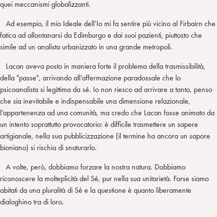
quei meccanismi globalizzanti.
Ad esempio, il mio Ideale dell’Io mi fa sentire più vicino al Firbairn che
fatica ad allontanarsi da Edimburgo e dai suoi pazienti, piuttosto che
simile ad un analista urbanizzato in una grande metropoli.
Lacan aveva posto in maniera forte il problema della trasmissibilità,
della "passe", arrivando all’affermazione paradossale che lo
psicoanalista si legittima da sé. Io non riesco ad arrivare a tanto, penso
che sia inevitabile e indispensabile una dimensione relazionale,
l’appartenenza ad una comunità, ma credo che Lacan fosse animato da
un intento soprattutto provocatorio: è difficile trasmettere un sapere
artigianale, nella sua pubblicizzazione (il termine ha ancora un sapore
bioniano) si rischia di snaturarlo.
A volte, però, dobbiamo forzare la nostra natura. Dobbiamo
riconoscere la molteplicità del Sé, pur nella sua unitarietà. Forse siamo
abitati da una pluralità di Sé e la questione è quanto liberamente
dialoghino tra di loro.