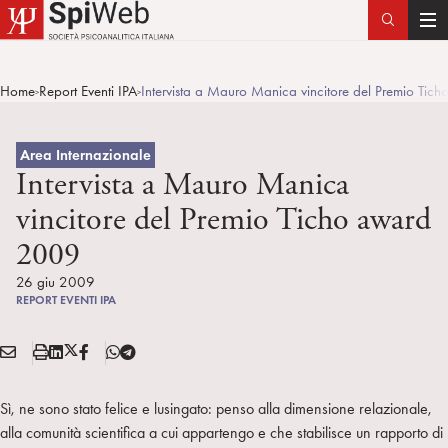
T
o
g
Home
Report Eventi IPA
Intervista a Mauro Manica vincitore del Premio Ti
>
>
g
l
e
Area Internazionale
n
Intervista a Mauro Manica
a
vincitore del Premio Ticho award
v
2009
i
g
26 giu 2009
a
REPORT EVENTI IPA
t
i
E
S
L
X
F
T
Condividi:
o
M
t
i
/
B
e
n
A
a
n
T
l
Sì, ne sono stato felice e lusingato: penso alla dimensione relazionale,
I
m
k
w
e
alla comunità scientifica a cui appartengo e che stabilisce un rapporto di
L
p
e
i
g