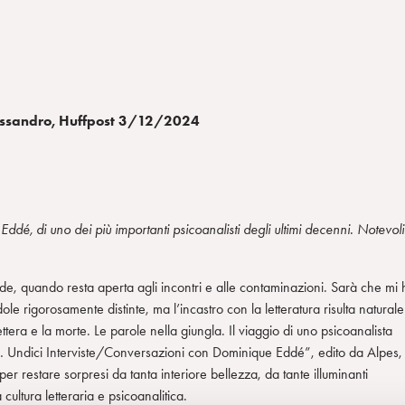
Alessandro, Huffpost 3/12/2024
dé, di uno dei più importanti psicoanalisti degli ultimi decenni. Notevoli
e, quando resta aperta agli incontri e alle contaminazioni. Sarà che mi 
le rigorosamente distinte, ma l’incastro con la letteratura risulta naturale
era e la morte. Le parole nella giungla. Il viaggio di uno psicoanalista
s… Undici Interviste/Conversazioni con Dominique Eddé”, edito da Alpes,
per restare sorpresi da tanta interiore bellezza, da tante illuminanti
cultura letteraria e psicoanalitica.