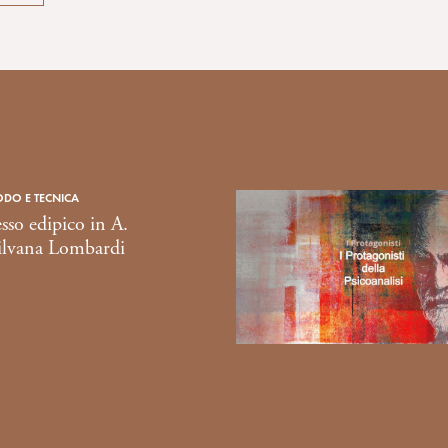
ODO E TECNICA
sso edipico in A.
ilvana Lombardi