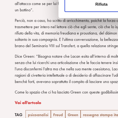
all’attacco come se per lui fosse necessario, quale prova defini
Rifiuta
o
un bottino”.
n
e
Perciò, non a caso, ho scritto di arricchimento, poiché la forza di
d
trasmettere per intero nel lettore ciò che egli sente, ciò che lo is
e
rifiuto della vita, di memoria freudiana e proustiana, del dàimon d
l
soltanto in sua compagnia. E l’ultima conversazione, la bellezza
c
brano del Seminario VIII sul Transfert, a quella relazione strin
o
n
Dice Green: “Bisogna notare che Lacan esita all’interno di molte
s
senza che lui ricerchi una articolazione che le faccia tenere 
e
l’una disconfermi l’altra ma che nella sua mente coesistono, L
n
ragioni di civetteria intellettuale o di desiderio di affascinare l’u
s
benché forti, avevano soprattutto il compito di lasciare uno spaz
o
Come lo spazio che ci ha lasciato Green con queste godibilissim
Vai all’artcolo
TAG
psicoanalisi
Freud
Green
rassegna stampa ita