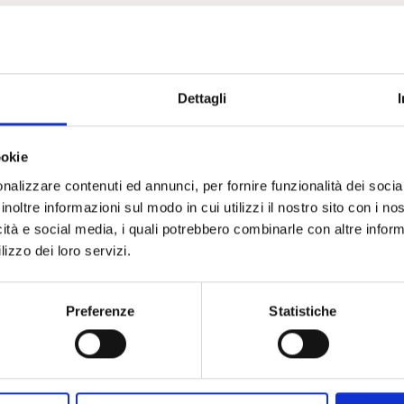
videntemente, nelle fasi inziali della sua vita ancora limitata in un ristrett
, peraltro considerati con un misto di sospetto e di sufficienza dalla cultur
tempo, non poteva che essere la psicoanalisi a guardare, prima ancora
Dettagli
a, al linguaggio che di essa è presupposto materiale e oggetto di investime
o stesso (quel linguaggio al quale rivolgerà qualche tempo dopo, in un
ndubbiamente originale, un’attenzione approfondita e privilegiata Jacques
ookie
, con una formula che giustamente divenne celebre, la cura psicoanaliti
nei suoi esordi, battezzata come ‘Talking cure’ da quella paziente che
nalizzare contenuti ed annunci, per fornire funzionalità dei socia
alla storia con il nome di Anna O., nonostante se ne conosca ormai da
inoltre informazioni sul modo in cui utilizzi il nostro sito con i n
identità anagrafica”.
icità e social media, i quali potrebbero combinarle con altre inform
lizzo dei loro servizi.
Eddé spiegare che “ho vissuto queste interviste come degli esercizi di
rso itinerari a malapena pianificati e raramente osservati prima,
 delle frasi orizzonti di pensiero simili agli orizzonti di nuovi paesaggi
Preferenze
Statistiche
ubito sostituiti da altri ma tutti dotati di grandi linee invariabili. (…) È stato
ido e naturale dal momento che il romanzo, il teatro, la pittura e la music
appassionata della vita psichica. A proposito di passione, è un vero
n modo tutto suo, molto particolare, di coinvolgersi in una idea e di part