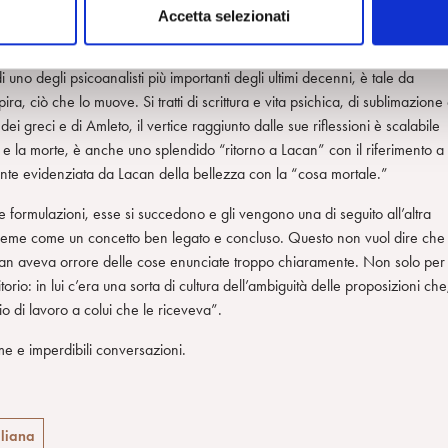
tiva, che le sue scoperte e ciò che se ne ricava abbiano anche il valore d
Accetta selezionati
 uno degli psicoanalisti più importanti degli ultimi decenni, è tale da
pira, ciò che lo muove. Si tratti di scrittura e vita psichica, di sublimazione
ei greci e di Amleto, il vertice raggiunto dalle sue riflessioni è scalabile
 e la morte, è anche uno splendido “ritorno a Lacan” con il riferimento a
gente evidenziata da Lacan della bellezza con la “cosa mortale.”
 formulazioni, esse si succedono e gli vengono una di seguito all’altra
insieme come un concetto ben legato e concluso. Questo non vuol dire che
acan aveva orrore delle cose enunciate troppo chiaramente. Non solo per
ditorio: in lui c’era una sorta di cultura dell’ambiguità delle proposizioni che
io di lavoro a colui che le riceveva”.
e e imperdibili conversazioni.
liana