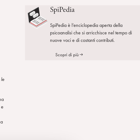
SpiPedia
SpiPedia è l’enciclopedia aperta della
psicoanalisi che si arricchisce nel tempo di
nuove voci e di costanti contributi.
Scopri di più
 le
ha
 e
 a