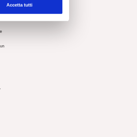
i
Accetta tutti
 e
 un
,