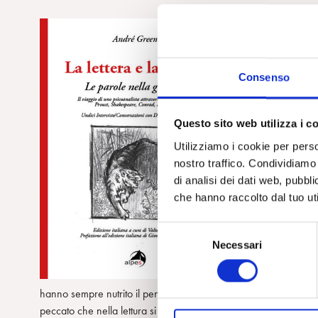
Scrive De Renzis: “E
cenacolo di accoliti
‘benpensante’ del 
Consenso
che alla letteratur
elaborativo al temp
‘ritorno a Freud’ i
Questo sito web utilizza i c
Lacan). Non a caso
venne, proprio già 
Utilizziamo i cookie per perso
rimane consegnata 
nostro traffico. Condividiamo 
tempo la sua reale 
di analisi dei dati web, pubbl
che hanno raccolto dal tuo uti
Spetta a Dominique 
navigazione attrave
S
delineandosi sul filo
Necessari
e
appena intravisti e s
l
movimento molto flu
e
hanno sempre nutrito il pensiero di Green, la sua esplorazione 
z
peccato che nella lettura si perda la sua voce. André Green ha u
i