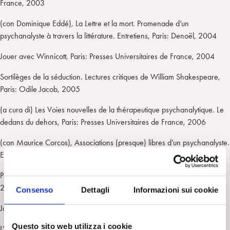
France, 2003
(con Dominique Eddé), La Lettre et la mort. Promenade d’un
psychanalyste à travers la littérature. Entretiens, Paris: Denoël, 2004
Jouer avec Winnicott, Paris: Presses Universitaires de France, 2004
Sortilèges de la séduction. Lectures critiques de William Shakespeare,
Paris: Odile Jacob, 2005
(a cura di) Les Voies nouvelles de la thérapeutique psychanalytique. Le
dedans du dehors, Paris: Presses Universitaires de France, 2006
(con Maurice Corcos), Associations (presque) libres d’un psychanalyste.
Entretiens, Paris: Albin Michel, 2006
Pourquoi les pulsions de destruction ou de mort?, Paris: Éd. du Panama,
2007
Consenso
Dettagli
Informazioni sui cookie
Joseph Conrad: le premier commandement, Paris: Éd. In Press, 2008
Questo sito web utilizza i cookie
L’Aventure négative, Paris: Hermann, 2009