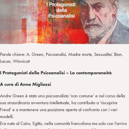
i
t
a
n
e
m
r
Parole chiave: A. Green, Psicoanalisi, Madre morte, Sessualita’, Bion,
Lacan, Winnicott
I Protagonisti della Psicoanalisi – La contemporaneità
A cura di Anna Migliozzi
Andre Green è stato uno psicoanalista ‘non comune’ e nel corso della
sua straordinaria avventura intellettuale, ha contribuito a ‘riscoprire
Freud’ e a mantenere una posizione aperta al confronto con i vari
modelli.
Era nato al Cairo, Egitto, nella comunità francofona ma solo con l’arrivo