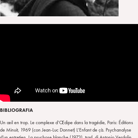
BIBLIOGRAFIA
Un œil en trop. Le complexe d’Œdipe dans la tragédie, Paris: Éditions
de Minuit, 1969 (con Jean-Luc Donnet) L’Enfant de çà. Psychanalyse
d’un entretien. La psychose blanche (1973), trad. di Antonio Verdolin,