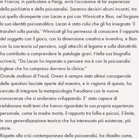
in Francia, in particolare a Parigi, avrà l’occasione di far esperienza
della psichiatria e della psicoanalisi. Saranno decisivi alcuni incontri, tra
cui quello dirompente con Lacan e poi con Winnicott e Bion, nel forgiare
la sua identità psicoanalitica. Lacan è stato colui che gli ha insegnato ‘il
transfert sulla parola,’ Winnicott gli ha permesso di conoscere il rapporto
del soggetto con il gioco, con la dimensione creativa e inventiva, e Bion
con la sua teoria sul pensiero, sugli attacchi al legame e sulla distruttività
ha contribuito a comprendere le patologie gravi. Nella sua biografia
scriverà, “Da Lacan ho imparato a pensare ma è con la psicoanalisi
inglese che ho compreso davvero la clinica.”
Grande studioso di Freud, Green è sempre stato altresì consapevole
delle questioni lasciate aperte dal maestro, e in ragione di questo, ha
cercato di integrare la metapsicologia Freudiana con le nuove
conoscenze che si andavano sviluppando. E’ stato capace di
rielaborare molti temi che hanno riguardato la sua propria esperienza
personale, come la madre morta, il rapporto tra follia e psicosi, il limite,
in una generalizzazione teorica che ha interessato più esistenze, più
storie.
Rispetto alla crisi contemporanea della psicoanalisi, ha ribadito come,