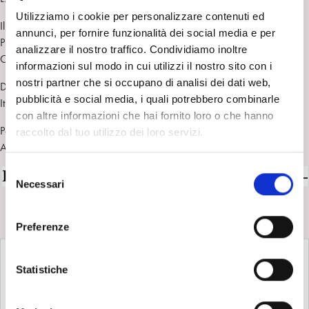
Utilizziamo i cookie per personalizzare contenuti ed
Illusions et désillusions du travail psychanalytique (2010), trad. Rosella
annunci, per fornire funzionalità dei social media e per
Prezzo, Illusioni e disillusioni del lavoro psicoanalitico, Milano: Raffaello
analizzare il nostro traffico. Condividiamo inoltre
Cortina, 2011
informazioni sul modo in cui utilizzi il nostro sito con i
nostri partner che si occupano di analisi dei dati web,
Du signe au discours. Psychanalyse et théorie du langage, Paris: Éd.
pubblicità e social media, i quali potrebbero combinarle
Ithaque, 2011
con altre informazioni che hai fornito loro o che hanno
Penser la psychanalyse avec Bion, Lacan, Winnicott, Laplanche,
raccolto dal tuo utilizzo dei loro servizi.
Aulagnier, Anzieu, Rosolato, Paris: Éd. Ithaque, 2013
S
Per la serie I protagonisti della Psicoanalisi –
Necessari
e
I PROTAGONISTI
l
guarda tutti i contenuti della serie:
e
Preferenze
z
i
o
Statistiche
n
e