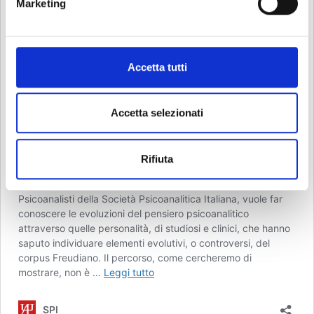
Marketing
d
e
l
c
Accetta tutti
o
n
s
Accetta selezionati
e
n
Rifiuta
s
o