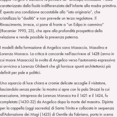
caratterizzato dalla fissità indifferenziata dell’infante alla madre primitiva.
È questa una condizione accostabile allo “iato originario”, che
cristallizza la “dualità” e non prevede un terzo regolatore. Il
Rinascimento, invece, ci pone di fronte a “un Edipo in cammino”
(Racamier 1995, 23), che apre alla profondità prospettica della
relazione e rende possibile la presenza paterna.
I modelli della formazione di Angelico sono Masaccio, Masolino e
Lorenzo Monaco. La critica è concorde nell’ascrivere al 1428 (anno in
cui muore Masaccio) la svolta di Angelico verso l’autonomia espressiva:
si avvicina a Lorenzo Ghiberti che gli fornisce spunti architettonici più
definiti per pale e polittici.
Uno squarcio di luce chiara e cromie delicate accoglie il visitatore,
lasciandolo senza parole: la mostra si apre con la pala Strozzi la cui
esecuzione, intrapresa da Lorenzo Monaco tra il 1421 e il 1424, fu
completata (1430-32) da Angelico dopo la morte del maestro. Dipinta
per la cappella (oggi sacrestia) di Santa Trinita e collocata in sequenza
all’Adorazione dei Magi (1423) di Gentile da Fabriano, porta in scena