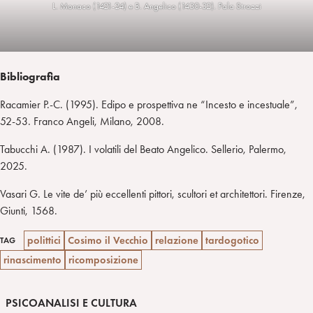
L. Monaco (1421-24) e B. Angelico (1430-32). Pala Strozzi
Bibliografia
Racamier P.-C. (1995). Edipo e prospettiva ne “Incesto e incestuale”,
52-53. Franco Angeli, Milano, 2008.
Tabucchi A. (1987). I volatili del Beato Angelico. Sellerio, Palermo,
2025.
Vasari G. Le vite de’ più eccellenti pittori, scultori et architettori. Firenze,
Giunti, 1568.
polittici
Cosimo il Vecchio
relazione
tardogotico
TAG
rinascimento
ricomposizione
PSICOANALISI E CULTURA