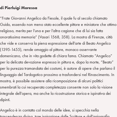
di Pierluigi Moressa
“Frate Giovanni Angelico da Fiesole, il quale fu al secolo chiamato
Guido, essendo non meno stato eccellente pittore e miniatore che ottimo
religioso, merita per l’una e per l’altra cagione che di lui sia fatta
onoratissima memoria” (Vasari 1568, 358). La mostra di Firenze, città
che vide e conserva la piena espressione dell’arte di Beato Angelico
(1395-1455), rende omaggio al pittore, monaco osservante
domenicano, che in vita godette di chiara fama. Chiamato “Angelico”
per la delicata devozione espressa in pittura e, dopo la morte, “Beato”
per la purezza tramandata dei costumi, è autore di opere che parlano il
linguaggio del Tardogotico prossimo a trasfondersi nel Rinascimento. In
mostra, è possibile assistere alla ricomposizione di alcuni polittici
smembrati la cui recuperata completezza consente non solo la visione
integrale dell’opera, ma anche la ricostruzione storica e ispirativa dei
dipinti.
Angelico è in contatto col mondo delle idee, si specchia nella
trascendenza divina, trae ispirazione dalle Scritture e dall’agiografia,