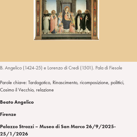
i
t
a
n
e
m
r
B. Angelico (1424-25) e Lorenzo di Credi (1501). Pala di Fiesole
Parole chiave: Tardogotico, Rinascimento, ricomposizione, polittici,
Cosimo il Vecchio, relazione
Beato Angelico
Firenze
Palazzo Strozzi – Museo di San Marco 26/9/2025-
25/1/2026