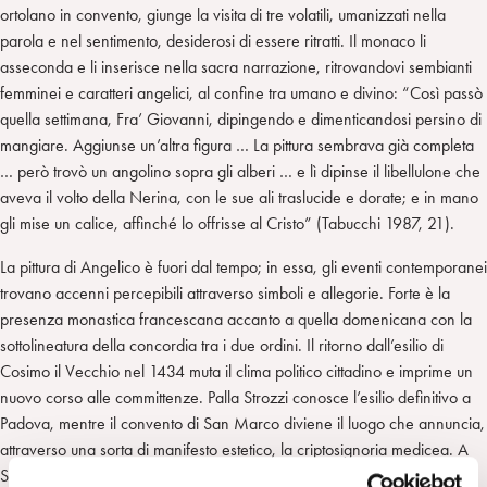
ortolano in convento, giunge la visita di tre volatili, umanizzati nella
parola e nel sentimento, desiderosi di essere ritratti. Il monaco li
asseconda e li inserisce nella sacra narrazione, ritrovandovi sembianti
femminei e caratteri angelici, al confine tra umano e divino: “Così passò
quella settimana, Fra’ Giovanni, dipingendo e dimenticandosi persino di
mangiare. Aggiunse un’altra figura … La pittura sembrava già completa
… però trovò un angolino sopra gli alberi … e lì dipinse il libellulone che
aveva il volto della Nerina, con le sue ali traslucide e dorate; e in mano
gli mise un calice, affinché lo offrisse al Cristo” (Tabucchi 1987, 21).
La pittura di Angelico è fuori dal tempo; in essa, gli eventi contemporanei
trovano accenni percepibili attraverso simboli e allegorie. Forte è la
presenza monastica francescana accanto a quella domenicana con la
sottolineatura della concordia tra i due ordini. Il ritorno dall’esilio di
Cosimo il Vecchio nel 1434 muta il clima politico cittadino e imprime un
nuovo corso alle committenze. Palla Strozzi conosce l’esilio definitivo a
Padova, mentre il convento di San Marco diviene il luogo che annuncia,
attraverso una sorta di manifesto estetico, la criptosignoria medicea. A
San Marco, dove dispone di una cella, Cosimo incentiva l’arte di