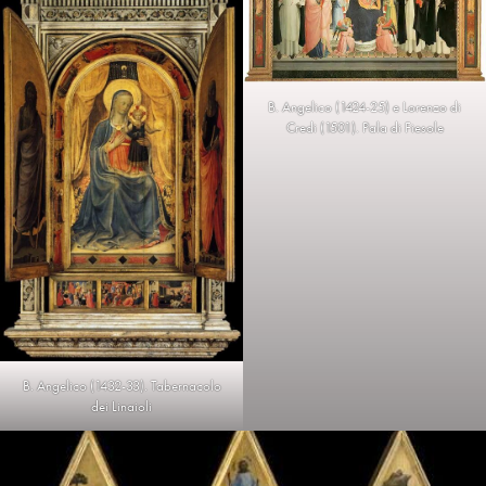
B. Angelico (1424-25) e Lorenzo di
Credi (1501). Pala di Fiesole
B. Angelico (1432-33). Tabernacolo
dei Linaioli