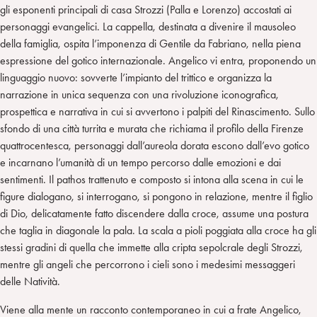
gli esponenti principali di casa Strozzi (Palla e Lorenzo) accostati ai
personaggi evangelici. La cappella, destinata a divenire il mausoleo
della famiglia, ospita l’imponenza di Gentile da Fabriano, nella piena
espressione del gotico internazionale. Angelico vi entra, proponendo un
linguaggio nuovo: sovverte l’impianto del trittico e organizza la
narrazione in unica sequenza con una rivoluzione iconografica,
prospettica e narrativa in cui si avvertono i palpiti del Rinascimento. Sullo
sfondo di una città turrita e murata che richiama il profilo della Firenze
quattrocentesca, personaggi dall’aureola dorata escono dall’evo gotico
e incarnano l’umanità di un tempo percorso dalle emozioni e dai
sentimenti. Il pathos trattenuto e composto si intona alla scena in cui le
figure dialogano, si interrogano, si pongono in relazione, mentre il figlio
di Dio, delicatamente fatto discendere dalla croce, assume una postura
che taglia in diagonale la pala. La scala a pioli poggiata alla croce ha gli
stessi gradini di quella che immette alla cripta sepolcrale degli Strozzi,
mentre gli angeli che percorrono i cieli sono i medesimi messaggeri
delle Natività.
Viene alla mente un racconto contemporaneo in cui a frate Angelico,