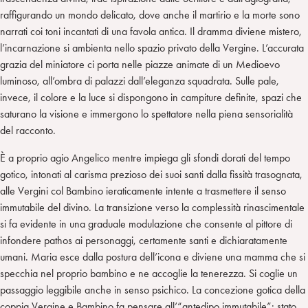
raffigurando un mondo delicato, dove anche il martirio e la morte sono
narrati coi toni incantati di una favola antica. Il dramma diviene mistero,
l’incarnazione si ambienta nello spazio privato della Vergine. L’accurata
grazia del miniatore ci porta nelle piazze animate di un Medioevo
luminoso, all’ombra di palazzi dall’eleganza squadrata. Sulle pale,
invece, il colore e la luce si dispongono in campiture definite, spazi che
saturano la visione e immergono lo spettatore nella piena sensorialità
del racconto.
È a proprio agio Angelico mentre impiega gli sfondi dorati del tempo
gotico, intonati al carisma prezioso dei suoi santi dalla fissità trasognata,
alle Vergini col Bambino ieraticamente intente a trasmettere il senso
immutabile del divino. La transizione verso la complessità rinascimentale
si fa evidente in una graduale modulazione che consente al pittore di
infondere pathos ai personaggi, certamente santi e dichiaratamente
umani. Maria esce dalla postura dell’icona e diviene una mamma che si
specchia nel proprio bambino e ne accoglie la tenerezza. Si coglie un
passaggio leggibile anche in senso psichico. La concezione gotica della
coppia Vergine e Bambino fa pensare all’“antedipo immutabile”: stato