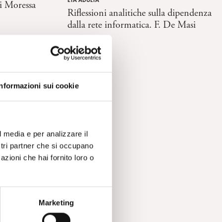
gi Moressa
Riflessioni analitiche sulla dipendenza
dalla rete informatica. F. De Masi
Informazioni sui cookie
l media e per analizzare il
ostri partner che si occupano
azioni che hai fornito loro o
nzione che
ia Cancrini
Marketing