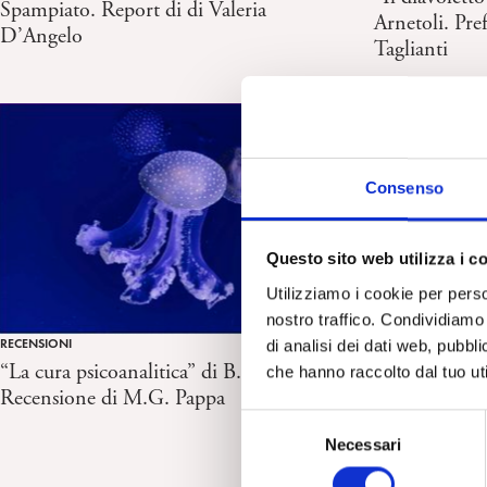
Spampiato. Report di di Valeria
Arnetoli. Pre
D’Angelo
Taglianti
Consenso
Questo sito web utilizza i c
Utilizziamo i cookie per perso
nostro traffico. Condividiamo 
SALUTE MENTALE E 
RECENSIONI
di analisi dei dati web, pubbl
“Il presepio d
“La cura psicoanalitica” di B. Genovesi.
che hanno raccolto dal tuo uti
Recensione di M.G. Pappa
S
Necessari
e
l