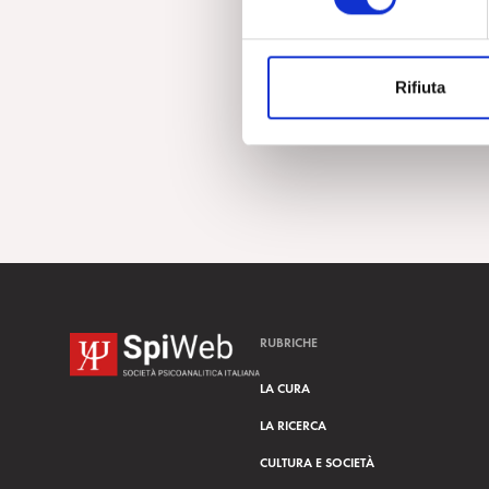
e
z
i
Rifiuta
o
n
e
d
e
l
c
o
n
s
RUBRICHE
e
n
LA CURA
s
LA RICERCA
o
CULTURA E SOCIETÀ