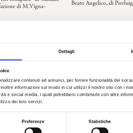
Beato Angelico, di Pierlui
fazione di M.Vigna-
Dettagli
ookie
nalizzare contenuti ed annunci, per fornire funzionalità dei socia
inoltre informazioni sul modo in cui utilizzi il nostro sito con i n
BAMBINI E ADOLESCENTI
PSICOANALISI
icità e social media, i quali potrebbero combinarle con altre inform
La mente e il corpo: l’atte
ei folli” di C. Schinaia
lizzo dei loro servizi.
abbraccia e dà amore. Ton
Preferenze
Statistiche