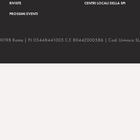
RIVISTE
CENTRI LOCALI DELLA SPI
PROSSIMI EVENTI
a, 48 00198 Roma | P.I 05448441005 C.F. 80442000586 | Cod. Univoco