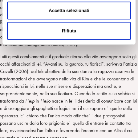
n
cerchera` in tutti i modi di fare germogliare dei semi, trovati nel guano
s
Accetta selezionati
degli uccelli, per produrre grano e potere cucinare degli spaghetti.
e
Riuscire a produrre con le proprie energie e risorse una pannocchia
n
diventa per lui di
vitale
importanza: ora ha trovato il suo posto e la sua
Rifiuta
s
casa e questo lo rende meno solo e disperato perche´ il futuro diventa
o
nuovamente immaginabile (Bloch, 1959).
Tutti questi cambiamenti e il graduale ritorno alla vita avvengono sotto gli
occhi affascinati di lei. “Avanti su, io guardo, tu fiorisci”, scriveva Patrizia
Cavalli (2006): dal teleobiettivo della sua stanza la ragazza osserva le
trasformazioni che avvengono nella vita di Kim e che le consentono di
rispecchiarsi in lui, nelle sue miserie e disperazioni ma anche, e
sorprendentemente, nella sua fioritura. Quando la scritta sulla sabbia si
trasforma da
Help
in
Hello
nasce in lei il desiderio di comunicare con lui
e di assaggiare gli spaghetti ai fagioli neri il cui sapore e` quello della
speranza. E` chiaro che l’unico modo affinche` i due protagonisti
possano uscire dalla loro prigionia e` quello di entrare in contatto tra
loro, avvicinandosi l’un l’altro e favorendo l’incontro con un Altro il cui
sguardo a`ncori a terra e sostenga.