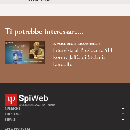
Ti potrebbe interessare...
LA VOCE DEGLI PSICOANALISTI
Intervista al Presidente SPI
Ronny Jaffè, di Stefania
Pandolfo
RUBRICHE
LA CURA
CHI SIAMO
LA SPI
SERVIZI
LA RICERCA
SPIPEDIA
TEAM DI SPIWEB
AREA RISERVATA