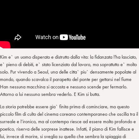
Kim e` un uomo disperato e distrutto dalla vita: la fidanzata l’ha lasciato,
e` pieno di debiti, e` stato licenziato dal lavoro, ma soprattutto e` molto
solo. Pur vivendo a Seoul, una delle citta` piu` densamente popolate al
mondo, quando scavalca il parapetto del ponte per gettarsi nel fiume
Han nessuna macchina si accosta e nessuno scende per fermarlo.
Attorno a lui nessuno sembra vederlo. E Kim si butta.
La storia potrebbe essere gia` finita prima di cominciare, ma questo
piccolo film di culto del cinema coreano contemporaneo che oscilla tra il
surreale e l’ironico, ma al contempo riesce ad essere molto profondo e
poetico, riserva delle sorprese inattese. Infatti, il piano di Kim fallisce e
lui, invece di morire, si sveglia su quella che sembra la spiaggia di