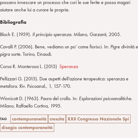
possano innescare un processo che curi le sue ferite e possa magari
aiutare anche lui a curare le proprie.
Bibliografia
Bloch E. (1959).
Il principio speranza
. Milano, Garzanti, 2005.
Cavalli P. (2006). Bene, vediamo un po’ come fiorisci. In:
Pigre divinità e
pigra sorte
. Torino, Einaudi.
Corsa R. Monterosa L. (2015)
Speranza
Pellizzari G. (2015). Due aspetti dell’azione terapeutica: speranza e
metafora. Riv. Psicoanal., 1, 157-170.
Winnicott D. (1963). Paura del crollo
.
In:
Esplorazioni psicoanalitiche
.
Milano, Raffaello Cortina, 1995.
contemporaneità
crescita
XXII Congresso Nazionale Spi
TAG
disagio contemporaneità