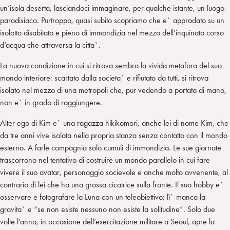
un’isola deserta, lasciandoci immaginare, per qualche istante, un luogo
paradisiaco. Purtroppo, quasi subito scopriamo che e` approdato su un
isolotto disabitato e pieno di immondizia nel mezzo dell’inquinato corso
d’acqua che attraversa la citta`.
La nuova condizione in cui si ritrova sembra la vivida metafora del suo
mondo interiore: scartato dalla societa` e rifiutato da tutti, si ritrova
isolato nel mezzo di una metropoli che, pur vedendo a portata di mano,
non e` in grado di raggiungere.
Alter ego di Kim e` una ragazza hikikomori, anche lei di nome Kim, che
da tre anni vive isolata nella propria stanza senza contatto con il mondo
esterno. A farle compagnia solo cumuli di immondizia. Le sue giornate
trascorrono nel tentativo di costruire un mondo parallelo in cui fare
vivere il suo avatar, personaggio socievole e anche molto avvenente, al
contrario di lei che ha una grossa cicatrice sulla fronte. Il suo hobby e`
osservare e fotografare la Luna con un teleobiettivo; lì` manca la
gravita` e “se non esiste nessuno non esiste la solitudine”. Solo due
volte l’anno, in occasione dell’esercitazione militare a Seoul, apre la