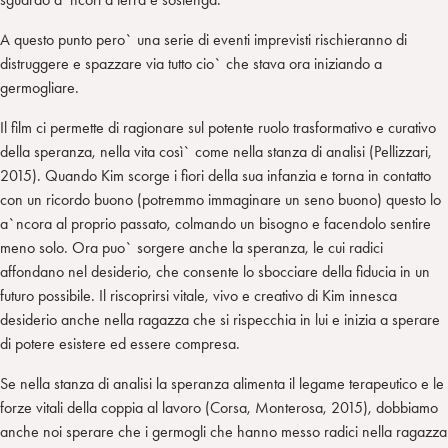
A questo punto pero` una serie di eventi imprevisti rischieranno di
distruggere e spazzare via tutto cio` che stava ora iniziando a
germogliare.
Il film ci permette di ragionare sul potente ruolo trasformativo e curativo
della speranza, nella vita così` come nella stanza di analisi (Pellizzari,
2015). Quando Kim scorge i fiori della sua infanzia e torna in contatto
con un ricordo buono (potremmo immaginare un seno buono) questo lo
a`ncora al proprio passato, colmando un bisogno e facendolo sentire
meno solo. Ora puo` sorgere anche la speranza, le cui radici
affondano nel desiderio, che consente lo sbocciare della fiducia in un
futuro possibile. Il riscoprirsi vitale, vivo e creativo di Kim innesca
desiderio anche nella ragazza che si rispecchia in lui e inizia a sperare
di potere esistere ed essere compresa.
Se nella stanza di analisi la speranza alimenta il legame terapeutico e le
forze vitali della coppia al lavoro (Corsa, Monterosa, 2015), dobbiamo
anche noi sperare che i germogli che hanno messo radici nella ragazza