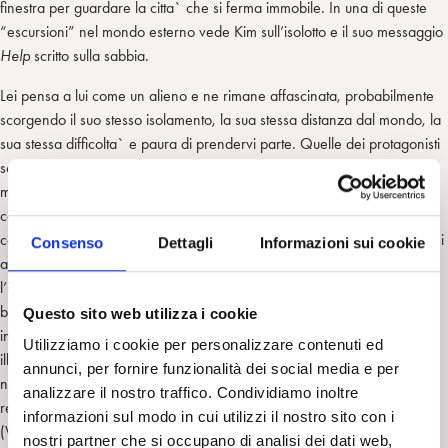
finestra per guardare la citta` che si ferma immobile. In una di queste
“escursioni” nel mondo esterno vede Kim sull’isolotto e il suo messaggio
Help
scritto sulla sabbia.
Lei pensa a lui come un alieno e ne rimane affascinata, probabilmente
scorgendo il suo stesso isolamento, la sua stessa distanza dal mondo, la
sua stessa difficolta` e paura di prendervi parte. Quelle dei protagonisti
sono due forme di isolamento complementari, alimentate pero` dalle
medesime motivazioni: la perdita della speranza e l’impossibilita` di
comunicare con i propri simili. Entrambi, infatti, vivono in un mondo
contemporaneo iperconnesso e sovrappopolato, ma povero di relazioni
Consenso
Dettagli
Informazioni sui cookie
autentiche e di contatto emotivo. Mentre Kim inizialmente soffre per
l’isolamento in cui si trova – il tentativo di gettarsi dal ponte evoca delle
braccia che non tengono ma lasciano cadere – la ragazza sembra
Questo sito web utilizza i cookie
invece cercare di creare un vuoto di legami per proteggersi,
Utilizziamo i cookie per personalizzare contenuti ed
illusoriamente, dal contatto con carenze relazionali; almeno sulla Luna
annunci, per fornire funzionalità dei social media e per
non c’e` gravita` e si puo` fluttuare, fantasticando così` un
analizzare il nostro traffico. Condividiamo inoltre
reinfetamento difensivo rispetto a crolli gia` vissuti in precedenza
informazioni sul modo in cui utilizzi il nostro sito con i
(Winnicott, 1963).
nostri partner che si occupano di analisi dei dati web,