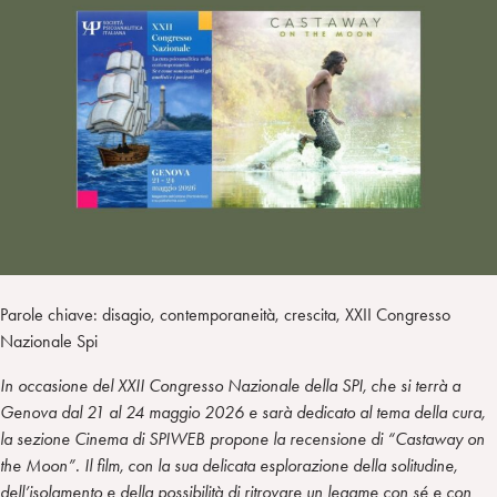
a
d
t
r
i
t
a
n
e
m
r
Parole chiave: disagio, contemporaneità, crescita, XXII Congresso
Nazionale Spi
In occasione del XXII Congresso Nazionale della SPI, che si terrà a
Genova dal 21 al 24 maggio 2026 e sarà dedicato al tema della cura,
la sezione Cinema di SPIWEB propone la recensione di “Castaway on
the Moon”. Il film, con la sua delicata esplorazione della solitudine,
dell’isolamento e della possibilità di ritrovare un legame con sé e con