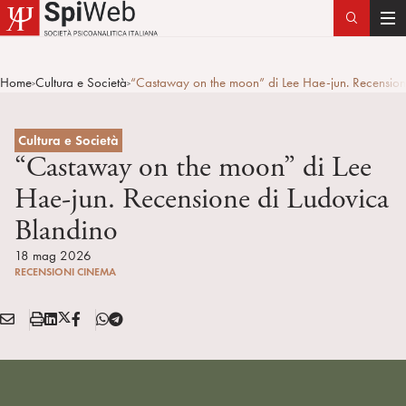
T
o
g
Home
Cultura e Società
“Castaway on the moon” di Lee Hae-jun. Recension
>
>
g
l
e
Cultura e Società
n
“Castaway on the moon” di Lee
a
Hae-jun. Recensione di Ludovica
v
Blandino
i
g
18 mag 2026
a
RECENSIONI CINEMA
t
i
E
S
L
X
F
T
Condividi:
o
M
t
i
/
B
e
n
A
a
n
T
l
I
m
k
w
e
L
p
e
i
g