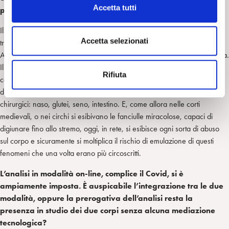
c
Accetta tutti
passato?
o
n
Il cambiamento del corpo e la relazione con questo cambiamento è il
s
Accetta selezionati
travaglio dell’adolescenza, adesso come in tutte le epoche precedenti.
e
Ad esempio l’anoressia, come rifiuto del corpo pubere, è sempre esistita.
n
Il rischio per la nostra epoca è che la possibilità di manipolare il corpo
Rifiuta
s
con farmaci, interventi, protesi, alimenti la fantasia di autogenerazione
o
del corpo. Una mia paziente si era sottoposta a diversi interventi
chirurgici: naso, glutei, seno, intestino. E, come allora nelle corti
medievali, o nei circhi si esibivano le fanciulle miracolose, capaci di
digiunare fino allo stremo, oggi, in rete, si esibisce ogni sorta di abuso
sul corpo e sicuramente si moltiplica il rischio di emulazione di questi
fenomeni che una volta erano più circoscritti.
L’analisi in modalità on-line, complice il Covid, si è
ampiamente imposta. È auspicabile l’integrazione tra le due
modalità, oppure la prerogativa dell’analisi resta la
presenza in studio dei due corpi senza alcuna mediazione
tecnologica?