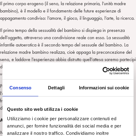
Il primo corpo erogeno (il seno, la relazione primaria, l’unità madre
bambino), è il modello e il fondamento delle future esperienze di
appagamento condiviso: l’amore, il gioco, il linguaggio, l’arte, la ricerca.
Il primo tempo della sessualità del bambino si dispiega in presenza
dell’oggetto, attraverso una condivisione reale con esso. La sessualità
infantile autoerotica è il secondo tempo del sessuale del bambino. La
relazione madre bambino realizza, cioè appaga la preconcezione del
seno, e laddove l’esperienza abbia distrutto quell’attesa saremo partecipi
degli effetti dell’onnipotenza, dell’iperbole dell’allucinosi, cioè di azioni
volte a negare, espellere il seno o a crearlo da sé.
Porterò degli esempi perspicui del fallimento del corpo erogeno:
Consenso
Dettagli
Informazioni sui cookie
l’anoressia, come allucinosi di un corpo superiore eretto contro la
frustrazione del seno reale, la nevrosi ossessiva come ano-malia,
drammatico esito della separazione precoce dal corpo materno.
Questo sito web utilizza i cookie
Utilizziamo i cookie per personalizzare contenuti ed
Anche la seduzione ha un ruolo in ciò che dice?
annunci, per fornire funzionalità dei social media e per
Mi sta molto a cuore il ruolo della seduzione, come funzione della
analizzare il nostro traffico. Condividiamo inoltre