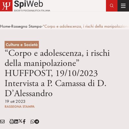
T
o
g
Home
Rassegna Stampa
“Corpo e adolescenza, i rischi della manipolazio
>
>
g
l
e
Cultura e Società
n
“Corpo e adolescenza, i rischi
a
della manipolazione”
v
HUFFPOST, 19/10/2023
i
g
Intervista a P. Camassa di D.
a
D’Alessandro
t
i
19 ott 2023
o
RASSEGNA STAMPA
n
E
S
L
X
F
T
Condividi:
M
t
i
/
B
e