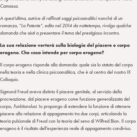
Camassa.
A quest’ultima, autrice di raffinati saggi psicoanalitici nonché di un
romanzo, “La Potente”, edito nel 2014 da nottetempo, rivolgo qualche
domanda che aiuti a presentare il tema del prestigioso incontro.
La sua relazione verterà sulla biologia del piacere e corpo
erogeno. Che cosa intende per corpo erogeno?
Il corpo erogeno risponde alla domanda: quale sia lo statuto del corpo
nella teoria e nella clinica psicoanalitica, che è al centro del nostro IX
Colloquio.
Sigmund Freud aveva distinto il piacere genitale, al servizio della
procreazione, dal piacere erogeno come funzione generalizzata del
corpo,
Funktionslust
. Io propongo di estendere la funzione di ottenere
piacere alla relazione di appagamento tra due corpi, articolando la
teoria pulsionale di Freud con la teoria del seno di Wilfred Bion. Il corpo
erogeno è il risultato dell’esperienza reale di appagamento condiviso.