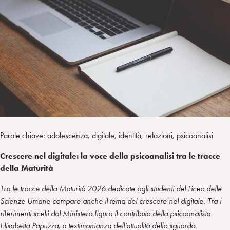
a
d
t
r
i
t
a
n
e
m
r
Parole chiave: adolescenza, digitale, identità, relazioni, psicoanalisi
Crescere nel digitale: la voce della psicoanalisi tra le tracce
della Maturità
Tra le tracce della Maturità 2026 dedicate agli studenti del Liceo delle
Scienze Umane compare anche il tema del crescere nel digitale. Tra i
riferimenti scelti dal Ministero figura il contributo della psicoanalista
Elisabetta Papuzza, a testimonianza dell’attualità dello sguardo