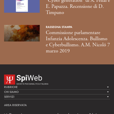
“Cyber generation” di A. Pellai e
E. Papuzza. Recensione di D.
Timpano
RASSEGNA STAMPA
Commissione parlamentare
Infanzia Adolescenza. Bullismo
e Cyberbullismo. A.M. Nicoló 7
marzo 2019
RUBRICHE
LA CURA
CHI SIAMO
LA SPI
SERVIZI
LA RICERCA
SPIPEDIA
TEAM DI SPIWEB
AREA RISERVATA
CULTURA E SOCIETÀ
CERCA UNO PSICOANALISTA
CONTATTI