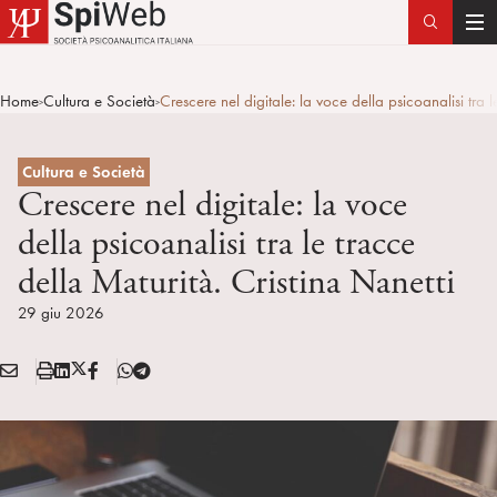
T
o
g
Home
Cultura e Società
Crescere nel digitale: la voce della psicoanalisi tra l
>
>
g
l
e
Cultura e Società
n
Crescere nel digitale: la voce
a
della psicoanalisi tra le tracce
v
della Maturità. Cristina Nanetti
i
g
29 giu 2026
a
t
E
S
L
X
F
T
i
Condividi:
M
t
i
/
B
e
o
A
a
n
T
l
n
I
m
k
w
e
L
p
e
i
g