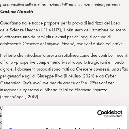
psicoanalitico sulle trasformazioni dell’adolescenza contemporanea.
Cristina Nanetti
Quest’anno tra le tracce proposte per la prova di indirizzo del Liceo
delle Scienze Umane (LI11 e LI17), il Ministero dell’Istruzione ha scelto
di affrontare uno dei temi più rilevanti per chi oggi si occupa di
adolescenti:
Crescere nel digitale: identità, relazioni e sfide educative
.
Nel testo che introduce la prova si sottolinea come due contributi recenti
offrano «prospettive complementari» sul rapporto tra giovani e mondo
digitale. I documenti proposti sono tratti da
Crescere connessi. Una sfida
per genitori e figli
di Giuseppe Riva (Il Mulino, 2024) e da
Cyber
Generation. Sfide evolutive per chi cresce online. Riflessioni per
insegnanti e operatori
di Alberto Pellai ed Elisabetta Papuzza
(FrancoAngeli, 2019).
Una scelta che merita attenzione: viene chiesto agli studenti, in questo
importante passaggio della loro vita, di interrogarsi sui processi di
costruzione dell’identità, sui legami affettivi, sul senso di appartenenza e
sulle sfide educative che caratterizzano la nostra contemporaneità. Non