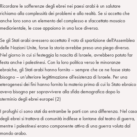
Ricordare le sofferenze degli ebrei nei paesi arabi è un salutare
richiamo alla complessità dei problemi e alla realtà. Se si accetta che
anche loro sono un elemento del complesso e sfaccettato mosaico
mediorientale, le cose appaiono in una luce diversa.
Se gli Stati arabi avessero accettato il voto di spartizione dell’Assemblea
delle Nazioni Unite, forse la storia avrebbe preso una piega diversa.
Nel giorno in cui si festeggia la nascita di Israele, avrebbero potuto far
festa anche i palestinesi. Con la loro politica verso le minoranze
ebraiche, gli Stati arabi hanno fornito – sempre che ce ne fosse stato
bisogno – un’ulteriore legittimazione all’esistenza di Israele. Per una
eterogenesi dei fini hanno fornito la materia prima di cui lo Stato ebraico
aveva bisogno per sopravvivere alla sfida demografica dopo lo
sterminio degli ebrei europei (2)
I profughi ci sono stati da entrambe le parti con una differenza. Nel caso
degli ebrei si trattava di comunità indifese e lontane dal teatro di guerra,
mentre i palestinesi erano componente attiva di una guerra voluta dal
mondo arabo.