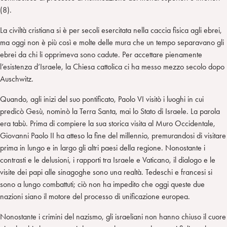
(8).
La civiltà cristiana si è per secoli esercitata nella caccia fisica agli ebrei,
ma oggi non è più così e molte delle mura che un tempo separavano gli
ebrei da chi li opprimeva sono cadute. Per accettare pienamente
l’esistenza d’Israele, la Chiesa cattolica ci ha messo mezzo secolo dopo
Auschwitz.
Quando, agli inizi del suo pontificato, Paolo VI visitò i luoghi in cui
predicò Gesù, nominò la Terra Santa, mai lo Stato di Israele. La parola
era tabù. Prima di compiere la sua storica visita al Muro Occidentale,
Giovanni Paolo II ha atteso la fine del millennio, premurandosi di visitare
prima in lungo e in largo gli altri paesi della regione. Nonostante i
contrasti e le delusioni, i rapporti tra Israele e Vaticano, il dialogo e le
visite dei papi alle sinagoghe sono una realtà. Tedeschi e francesi si
sono a lungo combattuti; ciò non ha impedito che oggi queste due
nazioni siano il motore del processo di unificazione europea.
Nonostante i crimini del nazismo, gli israeliani non hanno chiuso il cuore