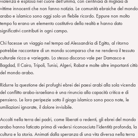
violenza è esplosa nel cuore dell’umma, con centinaia di migliaia di
vittime innocenti che non fanno notizia. Le comunità ebraiche del mondo
arabo e islamico sono oggi solo un flebile ricordo. Eppure non molto
tempo fa erano un elemento costitutivo della realtà e hanno dato
significativi contributi in ogni campo.
Chi facesse un viaggio nel tempo ad Alessandria di Egitto, al ritorno
potrebbe raccontare di un mondo scomparso che ne rendeva il tessuto
culturale ricco e variegato. Lo stesso discorso vale per Damasco e
Bagdad, Il Cairo, Tripoli, Tunisi, Algeri, Rabat e molte altre importanti città
del mondo arabo.
Ridurre la questione dei profughi ebrei dei paesi arabi alla sola vicenda
del conflitto arabo-israeliano è una rinuncia alla capacità critica e di
pensiero. Le loro peripezie sotto il giogo islamico sono poco note, le
umiliazioni ignorate, il dolore invisibile.
Accolti nella terra dei padri, come liberati o redenti, gli ebrei del mondo
arabo hanno faticato prima di vedersi riconosciuta l’identità profonda, la
cultura e la storia. Animati dalla speranza di una vita diversa nella terra