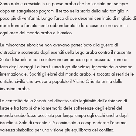
Sono nato e cresciuto in un paese arabo che ho lasciato per sempre
dopo un sanguinoso pogrom, il terzo nella storia della mia famiglia in
poco più di vent’anni. Lungo l’arco di due decenni centinaia di migliaia di
ebrei hanno forzatamente abbandonato le loro case e i loro averi in
ogni area del mondo arabo e islamico.
Le minoranze ebraiche non avevano partecipato alla guerra di
distruzione scatenata dagli eserciti della Lega araba contro il nascente
Stato di Israele e non costituivano un pericolo per nessuno. Erano di
fatto degli ostaggi. La loro fu una fuga silenziosa, ignorata dalla stampa
internazionale. Spariti gli ebrei dal mondo arabo, è toccato ai resti delle
antiche civiltà che avevano popolato il Vicino Oriente prima delle
invasioni arabe.
La centralità della Shoah nel dibattito sulla legittimità dell’esistenza di
Israele ha fatto sì che la memoria delle sofferenze degli ebrei del
mondo arabo fosse occultata per lungo tempo agli occhi anche degli
israeliani. Solo di recente si è cominciato a comprenderne l’enorme
valenza simbolica per una visione più equilibrata del conflitto.