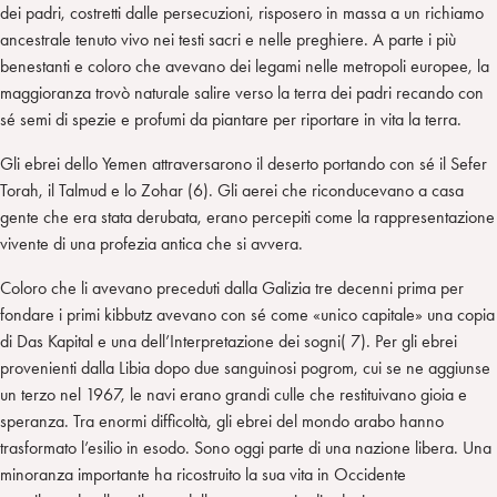
dei padri, costretti dalle persecuzioni, risposero in massa a un richiamo
ancestrale tenuto vivo nei testi sacri e nelle preghiere. A parte i più
benestanti e coloro che avevano dei legami nelle metropoli europee, la
maggioranza trovò naturale salire verso la terra dei padri recando con
sé semi di spezie e profumi da piantare per riportare in vita la terra.
Gli ebrei dello Yemen attraversarono il deserto portando con sé il Sefer
Torah, il Talmud e lo Zohar (6). Gli aerei che riconducevano a casa
gente che era stata derubata, erano percepiti come la rappresentazione
vivente di una profezia antica che si avvera.
Coloro che li avevano preceduti dalla Galizia tre decenni prima per
fondare i primi kibbutz avevano con sé come «unico capitale» una copia
di Das Kapital e una dell’Interpretazione dei sogni( 7). Per gli ebrei
provenienti dalla Libia dopo due sanguinosi pogrom, cui se ne aggiunse
un terzo nel 1967, le navi erano grandi culle che restituivano gioia e
speranza. Tra enormi difficoltà, gli ebrei del mondo arabo hanno
trasformato l’esilio in esodo. Sono oggi parte di una nazione libera. Una
minoranza importante ha ricostruito la sua vita in Occidente