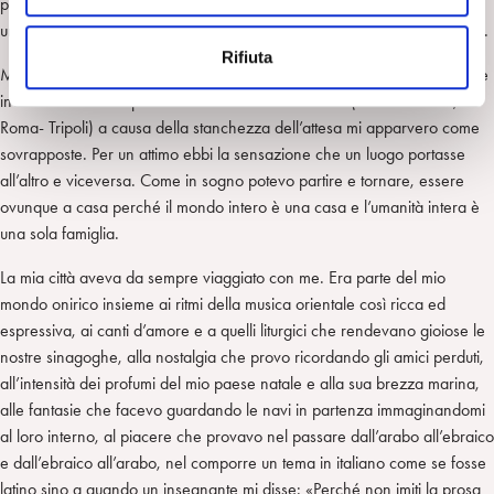
possono sciogliersi nell’incontro con i profumi dell’infanzia, nell’attesa a
e
uno scalo aereo, in treno, seduti al bar o osservando i figli che giocano.
n
Rifiuta
s
Molti anni fa, durante una sosta all’aeroporto di Roma, sul tabellone che
o
indicava dei voli in partenza due scritte ben distinte (Roma-Tel Aviv,
Roma- Tripoli) a causa della stanchezza dell’attesa mi apparvero come
sovrapposte. Per un attimo ebbi la sensazione che un luogo portasse
all’altro e viceversa. Come in sogno potevo partire e tornare, essere
ovunque a casa perché il mondo intero è una casa e l’umanità intera è
una sola famiglia.
La mia città aveva da sempre viaggiato con me. Era parte del mio
mondo onirico insieme ai ritmi della musica orientale così ricca ed
espressiva, ai canti d’amore e a quelli liturgici che rendevano gioiose le
nostre sinagoghe, alla nostalgia che provo ricordando gli amici perduti,
all’intensità dei profumi del mio paese natale e alla sua brezza marina,
alle fantasie che facevo guardando le navi in partenza immaginandomi
al loro interno, al piacere che provavo nel passare dall’arabo all’ebraico
e dall’ebraico all’arabo, nel comporre un tema in italiano come se fosse
latino sino a quando un insegnante mi disse: «Perché non imiti la prosa