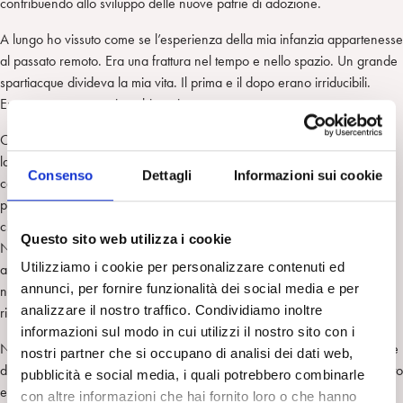
contribuendo allo sviluppo delle nuove patrie di adozione.
A lungo ho vissuto come se l’esperienza della mia infanzia appartenesse
al passato remoto. Era una frattura nel tempo e nello spazio. Un grande
spartiacque divideva la mia vita. Il prima e il dopo erano irriducibili.
Eppure erano passati pochi anni.
Occupandomi del problema anche da un punto di vista professionale,
lavorando con persone che hanno vissuto dei traumi collettivi, ho poi
Consenso
Dettagli
Informazioni sui cookie
compreso che il mio sentire rispondeva a uno schema. Gli attori
potevano avere trascorso l’infanzia e la giovinezza a mille e più
chilometri di distanza dai luoghi in cui vivono attualmente: Roma, Parigi,
Questo sito web utilizza i cookie
New York, Londra e Tel Aviv. Ma la frattura interiore segue lo stesso
Utilizziamo i cookie per personalizzare contenuti ed
andamento. Solo molto tempo dopo, grazie alle nuove generazioni che
annunci, per fornire funzionalità dei social media e per
non hanno sperimentato direttamente il trauma, i legami possono
analizzare il nostro traffico. Condividiamo inoltre
riannodarsi rinnovando l’interesse per i luoghi del passato.
informazioni sul modo in cui utilizzi il nostro sito con i
Nel mio dolore non ero solo. Elaborando la mia storia, ho potuto essere
nostri partner che si occupano di analisi dei dati web,
di aiuto a chi in condizioni diverse ha vissuto esperienze di sradicamento
pubblicità e social media, i quali potrebbero combinarle
ed era alla ricerca di un ritrovamento che rendesse sopportabile
con altre informazioni che hai fornito loro o che hanno