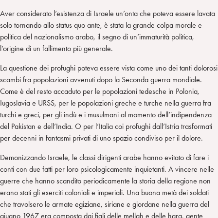
Aver considerato l’esistenza di Israele un’onta che poteva essere lavata
solo tornando allo status quo ante, è stata la grande colpa morale e
politica del nazionalismo arabo, il segno di un’immaturità politica,
l’origine di un fallimento più generale.
La questione dei profughi poteva essere vista come uno dei tanti dolorosi
scambi fra popolazioni avvenuti dopo la Seconda guerra mondiale.
Come è del resto accaduto per le popolazioni tedesche in Polonia,
Iugoslavia e URSS, per le popolazioni greche e turche nella guerra fra
turchi e greci, per gli indù e i musulmani al momento dell’indipendenza
del Pakistan e dell’India. O per l’Italia coi profughi dall’Istria trasformati
per decenni in fantasmi privati di uno spazio condiviso per il dolore.
Demonizzando Israele, le classi dirigenti arabe hanno evitato di fare i
conti con due fatti per loro psicologicamente inquietanti. A vincere nelle
guerre che hanno scandito periodicamente la storia della regione non
erano stati gli eserciti coloniali e imperiali. Una buona metà dei soldati
che travolsero le armate egiziane, siriane e giordane nella guerra del
giugno 1967 era composta dai figli delle mellah e delle hara, gente