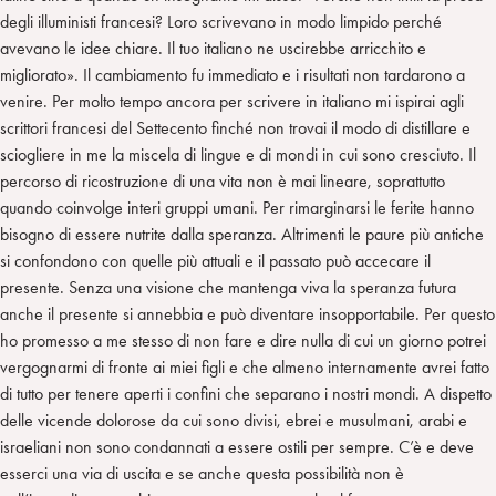
degli illuministi francesi? Loro scrivevano in modo limpido perché
avevano le idee chiare. Il tuo italiano ne uscirebbe arricchito e
migliorato». Il cambiamento fu immediato e i risultati non tardarono a
venire. Per molto tempo ancora per scrivere in italiano mi ispirai agli
scrittori francesi del Settecento finché non trovai il modo di distillare e
sciogliere in me la miscela di lingue e di mondi in cui sono cresciuto. Il
percorso di ricostruzione di una vita non è mai lineare, soprattutto
quando coinvolge interi gruppi umani. Per rimarginarsi le ferite hanno
bisogno di essere nutrite dalla speranza. Altrimenti le paure più antiche
si confondono con quelle più attuali e il passato può accecare il
presente. Senza una visione che mantenga viva la speranza futura
anche il presente si annebbia e può diventare insopportabile. Per questo
ho promesso a me stesso di non fare e dire nulla di cui un giorno potrei
vergognarmi di fronte ai miei figli e che almeno internamente avrei fatto
di tutto per tenere aperti i confini che separano i nostri mondi. A dispetto
delle vicende dolorose da cui sono divisi, ebrei e musulmani, arabi e
israeliani non sono condannati a essere ostili per sempre. C’è e deve
esserci una via di uscita e se anche questa possibilità non è