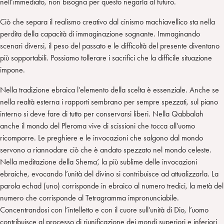
nell’immediato, non bisogna per questo negarla al futuro.
Ciò che separa il realismo creativo dal cinismo machiavellico sta nella
perdita della capacità di immaginazione sognante. Immaginando
scenari diversi, il peso del passato e le difficoltà del presente diventano
più sopportabili. Possiamo tollerare i sacrifici che la difficile situazione
impone.
Nella tradizione ebraica l’elemento della scelta è essenziale. Anche se
nella realtà esterna i rapporti sembrano per sempre spezzati, sul piano
interno si deve fare di tutto per conservarsi liberi. Nella Qabbalah
anche il mondo del Pleroma vive di scissioni che tocca all’uomo
ricomporre. Le preghiere e le invocazioni che salgono dal mondo
servono a riannodare ciò che è andato spezzato nel mondo celeste.
Nella meditazione della Shema’, la più sublime delle invocazioni
ebraiche, evocando l’unità del divino si contribuisce ad attualizzarla. La
parola echad (uno) corrisponde in ebraico al numero tredici, la metà del
numero che corrisponde al Tetragramma impronunciabile.
Concentrandosi con l’intelletto e con il cuore sull’unità di Dio, l’uomo
contribuisce al processo di riunificazione dei mondi superiori e inferiori