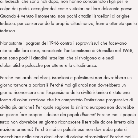
ai tedeschi che sono nati dopo, non hanno condannato i figli per le
colpe dei padri, accogliendoli come visitatori nel loro dolorante paese.
Quando è venuto il momento, non pochi cittadini israeliani di origine
tedesca, pur conservando la propria cittadinanza, hanno ottenuto quella
tedesca.
Nonostante i pogrom del 1946 contro i sopravvissuti che facevano
ritorno alle loro case, nonostante l’antisemitismo di Gomulka nel 1968,
non sono pochi i cittadini israeliani che si rivolgono alle sedi
diplomatiche polacche per ottenere la cittadinanza.
Perché mai arabi ed ebrei, israeliani e palestinesi non dovrebbero un
giorno tornare a parlarsi? Perché mai gli arabi non dovrebbero un
giorno riconoscere che l’espansione della civiltà islamica è stata una
forma di colonizzazione che ha comportato l’estinzione progressiva di
civiltà più antiche? Per quale ragione la sinistra europea non dovrebbe
un giorno fare proprio il dolore dei popoli
dhimmi
? Perché mai il popolo
turco non dovrebbe un giorno riconoscere il terribile dolore inferto alla
nazione armena? Perché mai un palestinese non dovrebbe potersi
specchiare nella storia degli ebrei di origine afroasiatica? Perché mai il