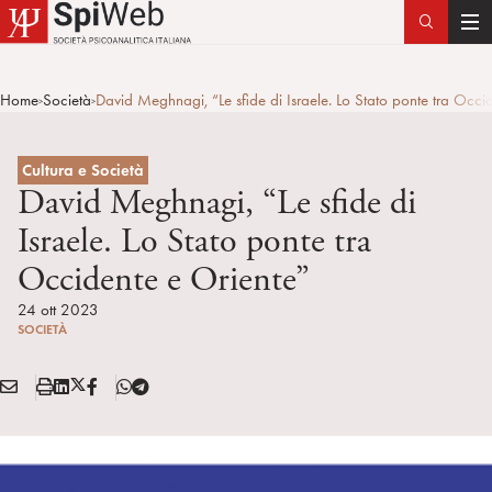
T
o
g
Home
Società
David Meghnagi, “Le sfide di Israele. Lo Stato ponte tra Occi
>
>
g
l
e
Cultura e Società
n
David Meghnagi, “Le sfide di
a
Israele. Lo Stato ponte tra
v
Occidente e Oriente”
i
g
24 ott 2023
a
SOCIETÀ
t
i
E
S
L
X
F
T
Condividi:
o
M
t
i
/
B
e
n
A
a
n
T
l
I
m
k
w
e
L
p
e
i
g