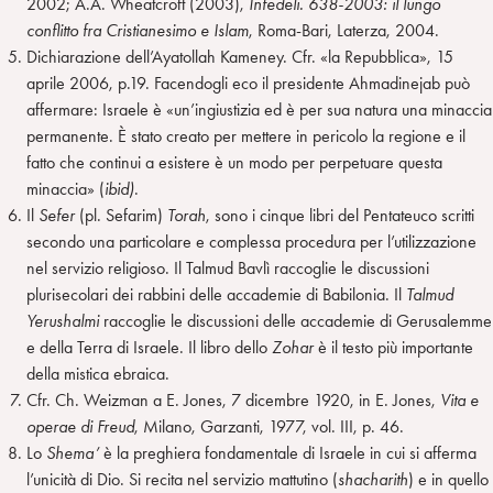
2002; A.A. Wheatcroft (2003),
Infedeli. 638-2003: il lungo
conflitto fra Cristianesimo e Islam
, Roma-Bari, Laterza, 2004.
Dichiarazione dell’Ayatollah Kameney. Cfr. «la Repubblica», 15
aprile 2006, p.19. Facendogli eco il presidente Ahmadinejab può
affermare: Israele è «un’ingiustizia ed è per sua natura una minaccia
permanente. È stato creato per mettere in pericolo la regione e il
fatto che continui a esistere è un modo per perpetuare questa
minaccia» (
ibid)
.
Il
Sefer
(pl. Sefarim)
Torah
, sono i cinque libri del Pentateuco scritti
secondo una particolare e complessa procedura per l’utilizzazione
nel servizio religioso. Il Talmud Bavlì raccoglie le discussioni
plurisecolari dei rabbini delle accademie di Babilonia. Il
Talmud
Yerushalmi
raccoglie le discussioni delle accademie di Gerusalemme
e della Terra di Israele. Il libro dello
Zohar
è il testo più importante
della mistica ebraica.
Cfr. Ch. Weizman a E. Jones, 7 dicembre 1920, in E. Jones,
Vita e
operae di Freud
, Milano, Garzanti, 1977, vol. III, p. 46.
Lo
Shema’
è la preghiera fondamentale di Israele in cui si afferma
l’unicità di Dio. Si recita nel servizio mattutino (
shacharith
) e in quello