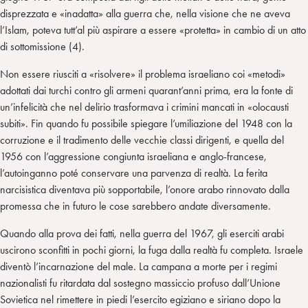
disprezzata e «inadatta» alla guerra che, nella visione che ne aveva
l’Islam, poteva tutt’al più aspirare a essere «protetta» in cambio di un atto
di sottomissione (4).
Non essere riusciti a «risolvere» il problema israeliano coi «metodi»
adottati dai turchi contro gli armeni quarant’anni prima, era la fonte di
un’infelicità che nel delirio trasformava i crimini mancati in «olocausti
subiti». Fin quando fu possibile spiegare l’umiliazione del 1948 con la
corruzione e il tradimento delle vecchie classi dirigenti, e quella del
1956 con l’aggressione congiunta israeliana e anglo-francese,
l’autoinganno poté conservare una parvenza di realtà. La ferita
narcisistica diventava più sopportabile, l’onore arabo rinnovato dalla
promessa che in futuro le cose sarebbero andate diversamente.
Quando alla prova dei fatti, nella guerra del 1967, gli eserciti arabi
uscirono sconfitti in pochi giorni, la fuga dalla realtà fu completa. Israele
diventò l’incarnazione del male. La campana a morte per i regimi
nazionalisti fu ritardata dal sostegno massiccio profuso dall’Unione
Sovietica nel rimettere in piedi l’esercito egiziano e siriano dopo la