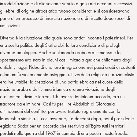
insoddisfazione e di alienazione venuto a galla nei decenni successivi,
gli ebrei di origine afroasiatica furono considerati e si consideravano
parte di un processo di rinascita nazionale e di riscatto dopo secoli di
umiliazioni.
Diversa è la situazione alla quale sono andati incontro i palestinesi. Per
una scelta politica degli Stati arabi, la loro condizione di profughi
divenne ontologica. Anche se il mondo arabo era immenso e lo
spostamento era stato in alcuni casi limitato a qualche chilometro dagli
antichi villaggi, l’idea di una loro integrazione nei paesi arabi circostanti
o lontani fu violentemente osteggiata. Il verdetto religioso e nazionalista
era ineluttabile: la creazione di una patria ebraica nel cuore della
nazione araba e dell’umma islamica era una violazione degli
ordinamenti divini e terreni. Chi avesse tentato un accordo, era un
traditore da eliminare. Così fu per il re Abdullah di Giordania
all’indomani del conflitto, per avere trattato segretamente con la
leadership sionista. E così avvenne, tre decenni dopo, per il presidente
egiziano Sadat per un accordo che restituiva all’Egitto tutti i territori
perduti nella guerra del 1967 in cambio di una pace rimasta fredda.