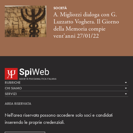
SOCIETÀ
A. Migliozzi dialoga con G.
Luzzatto Voghera. Il Giorno
della Memoria compie
vent’anni 27/01/22
RUBRICHE
LA CURA
CHI SIAMO
LA SPI
SERVIZI
LA RICERCA
SPIPEDIA
TEAM DI SPIWEB
AREA RISERVATA
CULTURA E SOCIETÀ
CERCA UNO PSICOANALISTA
CONTATTI
Nell'area riservata possono accedere solo soci e candidati
MULTIMEDIA
ARCHIVIO STORICO
inserendo le proprie credenziali.
RIVISTE
AREA INTERNAZIONALE
CENTRI LOCALI DELLA SPI