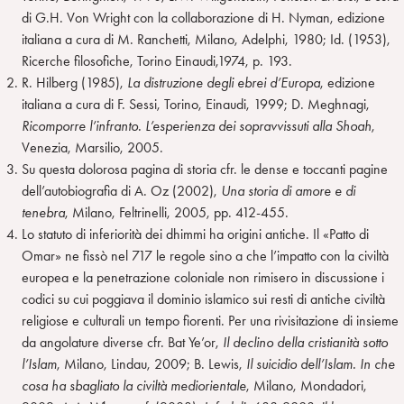
di G.H. Von Wright con la collaborazione di H. Nyman, edizione
italiana a cura di M. Ranchetti, Milano, Adelphi, 1980; Id. (1953),
Ricerche filosofiche, Torino Einaudi,1974, p. 193.
R. Hilberg (1985),
La distruzione degli ebrei d’Europa
, edizione
italiana a cura di F. Sessi, Torino, Einaudi, 1999; D. Meghnagi,
Ricomporre l’infranto. L’esperienza dei sopravvissuti alla Shoah
,
Venezia, Marsilio, 2005.
Su questa dolorosa pagina di storia cfr. le dense e toccanti pagine
dell’autobiografia di A. Oz (2002),
Una storia di amore e di
tenebra
, Milano, Feltrinelli, 2005, pp. 412-455.
Lo statuto di inferiorità dei dhimmi ha origini antiche. Il «Patto di
Omar» ne fissò nel 717 le regole sino a che l’impatto con la civiltà
europea e la penetrazione coloniale non rimisero in discussione i
codici su cui poggiava il dominio islamico sui resti di antiche civiltà
religiose e culturali un tempo fiorenti. Per una rivisitazione di insieme
da angolature diverse cfr. Bat Ye’or,
Il declino della cristianità sotto
l’Islam
, Milano, Lindau, 2009; B. Lewis,
Il suicidio dell’Islam. In che
cosa ha sbagliato la civiltà mediorientale
, Milano, Mondadori,