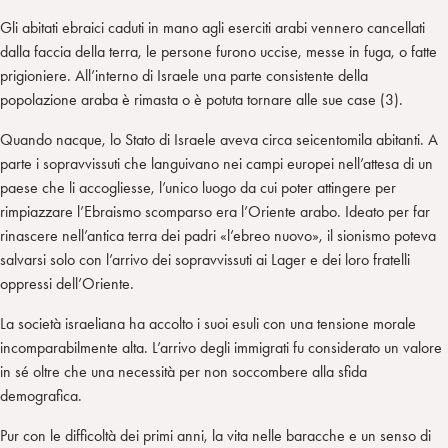
Gli abitati ebraici caduti in mano agli eserciti arabi vennero cancellati
dalla faccia della terra, le persone furono uccise, messe in fuga, o fatte
prigioniere. All’interno di Israele una parte consistente della
popolazione araba è rimasta o è potuta tornare alle sue case (3).
Quando nacque, lo Stato di Israele aveva circa seicentomila abitanti. A
parte i sopravvissuti che languivano nei campi europei nell’attesa di un
paese che li accogliesse, l’unico luogo da cui poter attingere per
rimpiazzare l’Ebraismo scomparso era l’Oriente arabo. Ideato per far
rinascere nell’antica terra dei padri «l’ebreo nuovo», il sionismo poteva
salvarsi solo con l’arrivo dei sopravvissuti ai Lager e dei loro fratelli
oppressi dell’Oriente.
La società israeliana ha accolto i suoi esuli con una tensione morale
incomparabilmente alta. L’arrivo degli immigrati fu considerato un valore
in sé oltre che una necessità per non soccombere alla sfida
demografica.
Pur con le difficoltà dei primi anni, la vita nelle baracche e un senso di