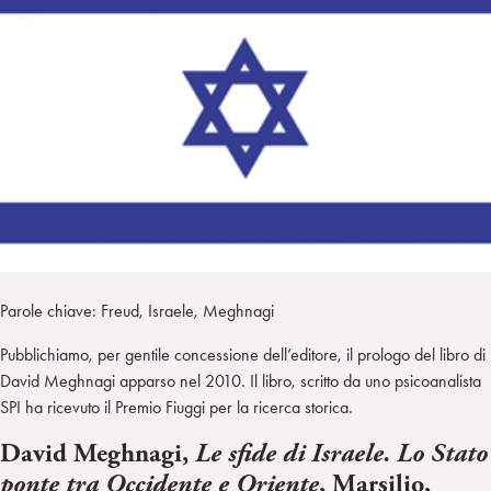
a
d
t
r
i
t
a
n
e
m
r
Parole chiave: Freud, Israele, Meghnagi
Pubblichiamo, per gentile concessione dell’editore, il prologo del libro di
David Meghnagi apparso nel 2010. Il libro, scritto da uno psicoanalista
SPI ha ricevuto il Premio Fiuggi per la ricerca storica.
David Meghnagi,
Le sfide di Israele. Lo Stato
, Marsilio,
ponte tra Occidente e Oriente