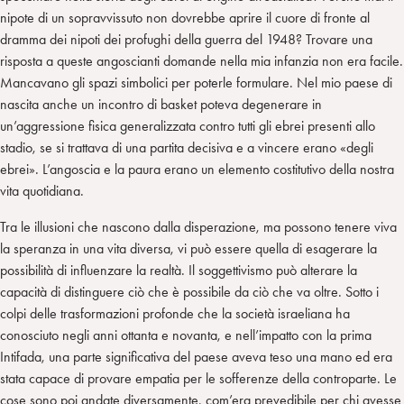
nipote di un sopravvissuto non dovrebbe aprire il cuore di fronte al
dramma dei nipoti dei profughi della guerra del 1948? Trovare una
risposta a queste angoscianti domande nella mia infanzia non era facile.
Mancavano gli spazi simbolici per poterle formulare. Nel mio paese di
nascita anche un incontro di basket poteva degenerare in
un’aggressione fisica generalizzata contro tutti gli ebrei presenti allo
stadio, se si trattava di una partita decisiva e a vincere erano «degli
ebrei». L’angoscia e la paura erano un elemento costitutivo della nostra
vita quotidiana.
Tra le illusioni che nascono dalla disperazione, ma possono tenere viva
la speranza in una vita diversa, vi può essere quella di esagerare la
possibilità di influenzare la realtà. Il soggettivismo può alterare la
capacità di distinguere ciò che è possibile da ciò che va oltre. Sotto i
colpi delle trasformazioni profonde che la società israeliana ha
conosciuto negli anni ottanta e novanta, e nell’impatto con la prima
Intifada, una parte significativa del paese aveva teso una mano ed era
stata capace di provare empatia per le sofferenze della controparte. Le
cose sono poi andate diversamente, com’era prevedibile per chi avesse