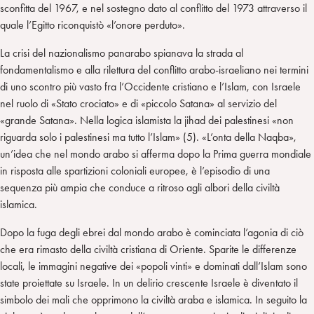
sconfitta del 1967, e nel sostegno dato al conflitto del 1973 attraverso il
quale l’Egitto riconquistò «l’onore perduto».
La crisi del nazionalismo panarabo spianava la strada al
fondamentalismo e alla rilettura del conflitto arabo-israeliano nei termini
di uno scontro più vasto fra l’Occidente cristiano e l’Islam, con Israele
nel ruolo di «Stato crociato» e di «piccolo Satana» al servizio del
«grande Satana». Nella logica islamista la jihad dei palestinesi «non
riguarda solo i palestinesi ma tutto l’Islam» (5). «L’onta della Naqba»,
un’idea che nel mondo arabo si afferma dopo la Prima guerra mondiale
in risposta alle spartizioni coloniali europee, è l’episodio di una
sequenza più ampia che conduce a ritroso agli albori della civiltà
islamica.
Dopo la fuga degli ebrei dal mondo arabo è cominciata l’agonia di ciò
che era rimasto della civiltà cristiana di Oriente. Sparite le differenze
locali, le immagini negative dei «popoli vinti» e dominati dall’Islam sono
state proiettate su Israele. In un delirio crescente Israele è diventato il
simbolo dei mali che opprimono la civiltà araba e islamica. In seguito la