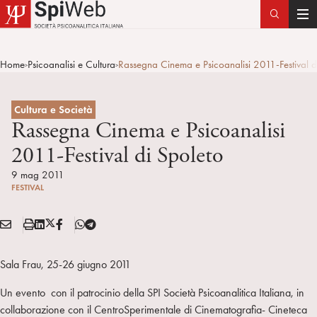
T
o
g
Home
Psicoanalisi e Cultura
Rassegna Cinema e Psicoanalisi 2011-Festival d
>
>
g
l
e
Cultura e Società
n
Rassegna Cinema e Psicoanalisi
a
2011-Festival di Spoleto
v
i
9 mag 2011
FESTIVAL
g
a
E
S
L
X
F
T
t
Condividi:
M
t
i
/
B
e
i
A
a
n
T
l
o
Sala Frau, 25-26 giugno 2011
I
m
k
w
e
n
L
p
e
i
g
Un evento con il patrocinio della SPI Società Psicoanalitica Italiana, in
a
d
t
r
collaborazione con il CentroSperimentale di Cinematografia- Cineteca