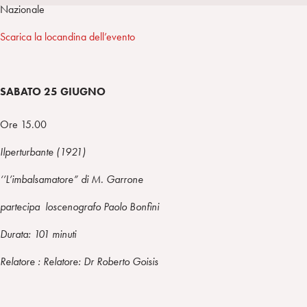
i
t
a
Nazionale
n
e
m
Scarica la locandina dell’evento
r
SABATO 25 GIUGNO
Ore 15.00
Il
perturbante (1921)
‘’L’imbalsamatore”
di M. Garrone
partecipa loscenografo Paolo Bonfini
Durata: 101 minuti
Relatore : Relatore: Dr Roberto Goisis