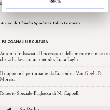
Rifiuta
s
Relatore : DrFrancesco Castellet y Ballara
o
A cura di
Claudia Spadazzi Fabio Castriota
PSICOANALISI E CULTURA
Antonio Imbasciati. Il ricercatore della mente e il maestro
che ci ha lasciato un metodo. Luisa Laghi
Il doppio e il perturbante da Euripide a Van Gogh. P.
Moressa
Roberto Speziale-Bagliacca di N. Cappelli
SpiPedia