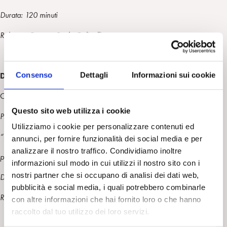
Durata: 120 minuti
Relatore: Dott.ssa Paola Golinelli
Consenso
Dettagli
Informazioni sui cookie
DOMENICA 26 GIUGNO
Ore 15.00
Questo sito web utilizza i cookie
Psicologia delle masse e analisi dell’Io (1921)
Utilizziamo i cookie per personalizzare contenuti ed
“Prova d’Orchestra”
di F.Fellini
annunci, per fornire funzionalità dei social media e per
analizzare il nostro traffico. Condividiamo inoltre
partecipa lo scenografo Dante Ferretti, commenta ItaloMoscati
informazioni sul modo in cui utilizzi il nostro sito con i
nostri partner che si occupano di analisi dei dati web,
Durata: 70 minuti
pubblicità e social media, i quali potrebbero combinarle
Relatore: Dr Giovanni Foresti
con altre informazioni che hai fornito loro o che hanno
raccolto dal tuo utilizzo dei loro servizi.