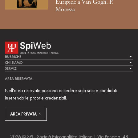
Euripide a Van Gogh. P.
Moressa
RUBRICHE
LA CURA
CHI SIAMO
LA SPI
SERVIZI
LA RICERCA
SPIPEDIA
TEAM DI SPIWEB
AREA RISERVATA
CULTURA E SOCIETÀ
CERCA UNO PSICOANALISTA
CONTATTI
Nell'area riservata possono accedere solo soci e candidati
MULTIMEDIA
ARCHIVIO STORICO
inserendo le proprie credenziali.
RIVISTE
AREA INTERNAZIONALE
CENTRI LOCALI DELLA SPI
PROSSIMI EVENTI
AREA PRIVATA
2026 © SPI - Società Psicoanalitica Italiana | Via Panama, 48