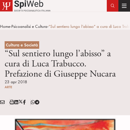
T
o
g
Home
Psicoanalisi e Cultura
“Sul sentiero lungo l’abisso” a cura di Luca T
>
>
g
l
e
Cultura e Società
n
“Sul sentiero lungo l’abisso” a
a
cura di Luca Trabucco.
v
Prefazione di Giuseppe Nucara
i
g
23 apr 2018
a
ARTE
t
i
E
S
L
X
F
T
Condividi:
o
M
t
i
/
B
e
n
A
a
n
T
l
I
m
k
w
e
L
p
e
i
g