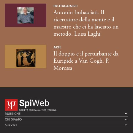
PROTAGONISTI
Antonio Imbasciati. Il
ricercatore della mente e il
maestro che ci ha lasciato un
metodo. Luisa Laghi
ARTE
Il doppio e il perturbante da
Euripide a Van Gogh. P.
Moressa
RUBRICHE
LA CURA
CHI SIAMO
LA SPI
SERVIZI
LA RICERCA
SPIPEDIA