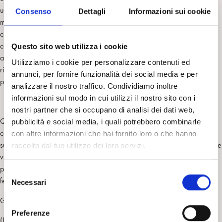
umana in tutti i suoi risvolti. In questo senso la distinzione tra salute
Consenso
Dettagli
Informazioni sui cookie
mentale e patologia viene a perdere essenzialmente di senso, così
come la relazione tra genio e follia. Il genio, come il folle, inquieta la
coscienza che vorrebbe attestarsi in una condizione di “tranquillità”,
Questo sito web utilizza i cookie
allontanando da sé i dilemmi del vivere. Ma proprio una profonda
Utilizziamo i cookie per personalizzare contenuti ed
riflessione su questi dilemmi è la condizione perché la mente umana
annunci, per fornire funzionalità dei social media e per
possa crescere e svilupparsi creativamente.
analizzare il nostro traffico. Condividiamo inoltre
informazioni sul modo in cui utilizzi il nostro sito con i
nostri partner che si occupano di analisi dei dati web,
Questo bel libro contiene e sviluppa molti altri filoni di ricerca sia sulla
pubblicità e social media, i quali potrebbero combinarle
complessa vicenda umana e artistica di Munch che, parallelamente,
con altre informazioni che hai fornito loro o che hanno
sulle modalità del funzionamento mentale riconducibili o collegabili a tale
raccolto dal tuo utilizzo dei loro servizi.
vicenda. Certamente uno dei pochissimi libri in cui Psicoanalisi e Arte,
processi psichici e processi creativi artistici, si intrecciano in maniera
S
feconda illuminandosi e arricchendosi reciprocamente.
Necessari
e
l
Giuseppe Nucara
e
Preferenze
(Dalla quarta di copertina)
z