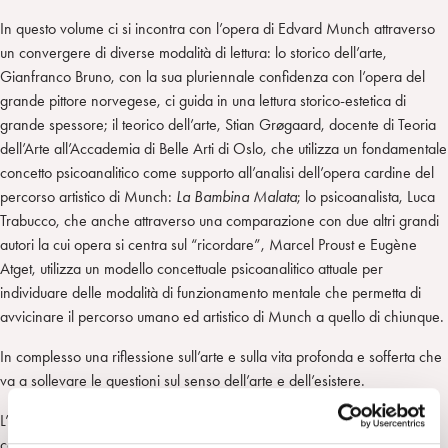
In questo volume ci si incontra con l’opera di Edvard Munch attraverso
un convergere di diverse modalità di lettura: lo storico dell’arte,
Gianfranco Bruno, con la sua pluriennale confidenza con l’opera del
grande pittore norvegese, ci guida in una lettura storico-estetica di
grande spessore; il teorico dell’arte, Stian Grøgaard, docente di Teoria
dell’Arte all’Accademia di Belle Arti di Oslo, che utilizza un fondamentale
concetto psicoanalitico come supporto all’analisi dell’opera cardine del
percorso artistico di Munch:
La Bambina Malata
; lo psicoanalista, Luca
Trabucco, che anche attraverso una comparazione con due altri grandi
autori la cui opera si centra sul “ricordare”, Marcel Proust e Eugène
Atget, utilizza un modello concettuale psicoanalitico attuale per
individuare delle modalità di funzionamento mentale che permetta di
avvicinare il percorso umano ed artistico di Munch a quello di chiunque.
In complesso una riflessione sull’arte e sulla vita profonda e sofferta che
va a sollevare le questioni sul senso dell’arte e dell’esistere.
L’arte a questi livelli viene a sollecitare tematiche che hanno a che fare
con i grandi temi della vita, il vivere e il soffrire la comune condizione