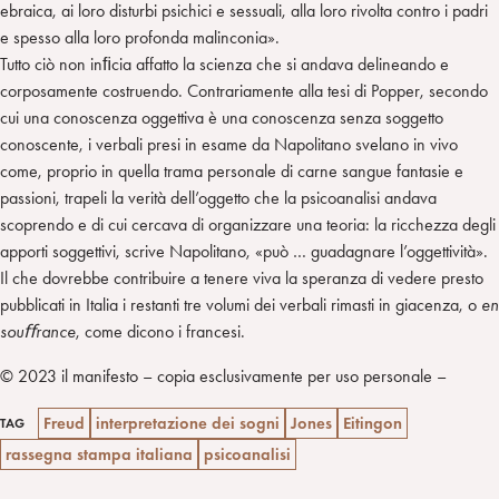
ebraica, ai loro disturbi psichici e sessuali, alla loro rivolta contro i padri
e spesso alla loro profonda malinconia».
Tutto ciò non inﬁcia affatto la scienza che si andava delineando e
corposamente costruendo. Contrariamente alla tesi di Popper, secondo
cui una conoscenza oggettiva è una conoscenza senza soggetto
conoscente, i verbali presi in esame da Napolitano svelano in vivo
come, proprio in quella trama personale di carne sangue fantasie e
passioni, trapeli la verità dell’oggetto che la psicoanalisi andava
scoprendo e di cui cercava di organizzare una teoria: la ricchezza degli
apporti soggettivi, scrive Napolitano, «può … guadagnare l’oggettività».
Il che dovrebbe contribuire a tenere viva la speranza di vedere presto
pubblicati in Italia i restanti tre volumi dei verbali rimasti in giacenza, o
en
souﬀrance
, come dicono i francesi.
© 2023 il manifesto – copia esclusivamente per uso personale –
Freud
interpretazione dei sogni
Jones
Eitingon
TAG
rassegna stampa italiana
psicoanalisi