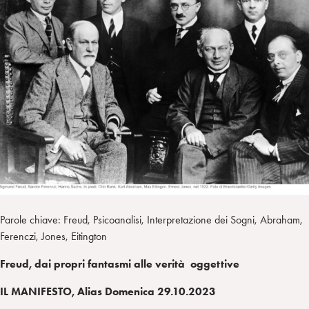
a
d
t
r
i
t
a
n
e
m
r
Parole chiave: Freud, Psicoanalisi, Interpretazione dei Sogni, Abraham,
Ferenczi, Jones, Eitington
Freud, dai propri fantasmi alle verità oggettive
IL MANIFESTO, Alias Domenica 29.10.2023