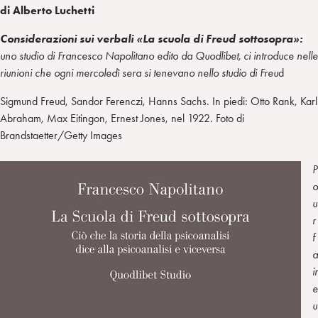
di Alberto Luchetti
Considerazioni sui verbali «La scuola di Freud sottosopra»:
uno studio di Francesco Napolitano edito da Quodlibet, ci introduce nelle
riunioni che ogni mercoledì sera si tenevano nello studio di Freu
d
Sigmund Freud, Sandor Ferenczi, Hanns Sachs. In piedi: Otto Rank, Karl
Abraham, Max Eitingon, Ernest Jones, nel 1922. Foto di
Brandstaetter/Getty Images
P
o
u
r
f
a
ir
e
u