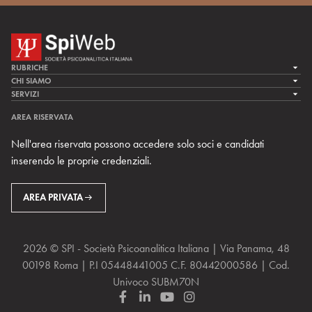
RUBRICHE
LA CURA
CHI SIAMO
LA SPI
SERVIZI
LA RICERCA
SPIPEDIA
TEAM DI SPIWEB
AREA RISERVATA
CULTURA E SOCIETÀ
CERCA UNO PSICOANALISTA
CONTATTI
Nell'area riservata possono accedere solo soci e candidati
MULTIMEDIA
ARCHIVIO STORICO
inserendo le proprie credenziali.
RIVISTE
AREA INTERNAZIONALE
CENTRI LOCALI DELLA SPI
PROSSIMI EVENTI
AREA PRIVATA
2026 © SPI - Società Psicoanalitica Italiana | Via Panama, 48
00198 Roma | P.I 05448441005 C.F. 80442000586 | Cod.
Univoco SUBM70N
F
L
Y
I