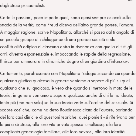
dagli stessi psicoanalisti.
Certo le passioni, poco importa quali, sono quasi sempre ostacoli sulla
strada della verità, come Freud diceva dell’altro grande potere, l’amore.
A maggior ragione, scrive Napolitano, allorché si passa dal triangolo di
un piccolo gruppo al «chiliagono» di una grande società e «la
conﬂittualità edipica di ciascuno entra in risonanza con quella di tutti gli
altri, diventa esponenziale e, imboccando le rapide della regressione,
ﬁnisce per ammarare in dinamiche degne di un giardino d’infanzia».
Certamente, parafrasando con Napolitano l’adagio secondo cui quando
qualcuno giudica qualcosa in genere veniamo a sapere di più su quel
qualcuno che sul qualcosa, è vero che quando si mettono in moto delle
teorie, in genere veniamo a sapere qualcosa anche di chi le ha ideate,
tanto più (ma
non
solo) se la sua teoria verte sull’ordine del sessuale. Si
scopre così che, come ha detto Roudinesco citata dall’autore, parlando
dei loro casi clinici e di questioni teoriche, quei pionieri «si riferivano per
lo più a sé stessi, alla loro vita privata spesso tumultuosa, alla loro
complicata genealogia familiare, alle loro nevrosi, alla loro identità