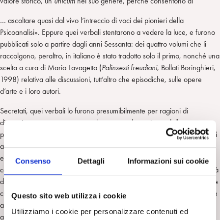
valore storico, un
unicum
nel suo genere, perché consentono di
… ascoltare quasi dal vivo l’intreccio di voci dei pionieri della
Psicoanalisi». Eppure quei verbali stentarono a vedere la luce, e furono
pubblicati solo a partire dagli anni Sessanta: dei quattro volumi che li
raccolgono, peraltro, in italiano è stato tradotto solo il primo, nonché una
scelta a cura di Mario Lavagetto (
Palinsesti freudiani
, Bollati Boringhieri,
1998) relativa alle discussioni, tutt’altro che episodiche, sulle opere
d’arte e i loro autori.
Secretati, quei verbali lo furono presumibilmente per ragioni di
discrezione, per non «rompere le uova» nel «paniere» della
psicoanalisi, che si era nel frattempo trasformata da movimento di pochi
adepti in ampia istituzione internazionale. Forse, quelle trascrizioni
entravano in rotta di collisione con l’agiograﬁa freudiana che si andava
Consenso
Dettagli
Informazioni sui cookie
costruendo in quegli anni; forse esibivano troppo crudamente l’ingenuità
delle enunciazioni teoriche dei primi freudiani; forse potevano suggerire
che fosse superﬂuo il lungo e diﬃcile percorso di training per accedere
Questo sito web utilizza i cookie
alla pratica psicoanalitica, se i primi analisti ne avevano fatto pressoché
Utilizziamo i cookie per personalizzare contenuti ed
a meno e nemmeno erano tutti medici. O forse, «col loro resoconto di