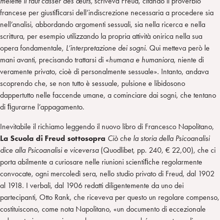
melette il faut casser des œufs,
scriveva Freud, citando il proverbio
francese per giustiﬁcarsi dell’indiscrezione necessaria a procedere sia
nell’analisi, abbordando argomenti sessuali, sia nella ricerca e nella
scrittura, per esempio utilizzando la propria attività onirica nella sua
opera fondamentale,
L’interpretazione dei sogni
. Qui metteva però le
mani avanti, precisando trattarsi di «
humana e humaniora
, niente di
veramente privato, cioè di personalmente sessuale». Intanto, andava
scoprendo che, se non tutto è sessuale, pulsione e libidosono
dappertutto nelle faccende umane, a cominciare dai sogni, che tentano
di ﬁgurarne l’appagamento.
Inevitabile il richiamo leggendo il nuovo libro di Francesco Napolitano,
La Scuola di Freud sottosopra
Ciò che la storia della Psicoanalisi
dice alla Psicoanalisi e viceversa
(Quodlibet, pp. 240, € 22,00), che ci
porta abilmente a curiosare nelle riunioni scientiﬁche regolarmente
convocate, ogni mercoledì sera, nello studio privato di Freud, dal 1902
al 1918. I verbali, dal 1906 redatti diligentemente da uno dei
partecipanti, Otto Rank, che riceveva per questo un regolare compenso,
costituiscono, come nota Napolitano, «un documento di eccezionale