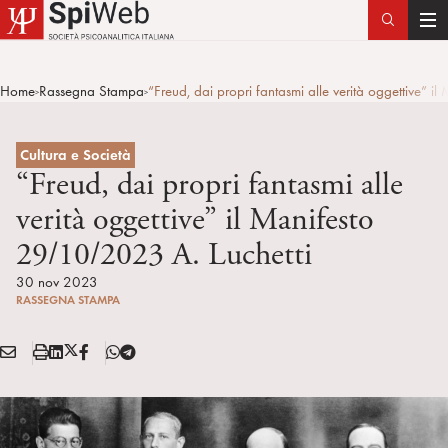
T
o
g
Home
Rassegna Stampa
“Freud, dai propri fantasmi alle verità oggettive” 
>
>
g
l
e
Cultura e Società
n
“Freud, dai propri fantasmi alle
a
verità oggettive” il Manifesto
v
29/10/2023 A. Luchetti
i
g
30 nov 2023
a
RASSEGNA STAMPA
t
i
E
S
L
X
F
T
Condividi:
o
M
t
i
/
B
e
n
A
a
n
T
l
I
m
k
w
e
L
p
e
i
g