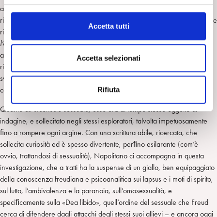
alla storia del pensiero scientiﬁco e ﬁlosoﬁco sull’essere umano. Ci
l
rivela così, tra le pieghe delle dinamiche di quelle riunioni e seguendone
c
Accetta tutti
ritmi, scansioni e ripetizioni, i «sussurri del tipo
embrassez-moi pour
o
l’amour de la psychanalyse
», rendendoci partecipi del coinvolgimento
n
affettivo dei «sedotti» che entravano a far parte di quella cerchia
s
Accetta selezionati
ristretta, o delle proteste di «chi, armato ﬁno ai denti, vorrebbe
e
svincolarsi, costi quel che costa, dall’asﬁssia di quell’
amour
» nei
n
confronti del professor Freud o di chi si proponesse come sostituto.
Rifiuta
s
o
Quanto all’inconscio sessuale, esso era al tempo stesso oggetto di
indagine, e sollecitato negli stessi esploratori, talvolta impetuosamente
ﬁno a rompere ogni argine. Con una scrittura abile, ricercata, che
sollecita curiosità ed è spesso divertente, perﬁno esilarante (com’è
ovvio, trattandosi di sessualità), Napolitano ci accompagna in questa
investigazione, che a tratti ha la suspense di un giallo, ben equipaggiato
della conoscenza freudiana e psicoanalitica sui lapsus e i moti di spirito,
sul lutto, l’ambivalenza e la paranoia, sull’omosessualità, e
speciﬁcamente sulla «Dea libido», quell’ordine del sessuale che Freud
cerca di difendere dagli attacchi degli stessi suoi allievi – e ancora oggi