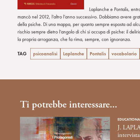
o
Laplanche e Pontalis, entr
n
mancò nel 2012, l’altro l’anno successivo. Dobbiamo avere gra
s
della psiche. Di una mappa, per quanto sempre esposta ad alcun
e
rischio sempre dietro l’angolo di chi si occupa di psiche: il deli
n
la propria arroganza, che fa rima, sempre, con ignoranza.
s
o
TAG
psicoanalisi
Laplanche
Pontalis
vocabolario
Ti potrebbe interessare...
EDUCATIONA
J. LAPL
intervist