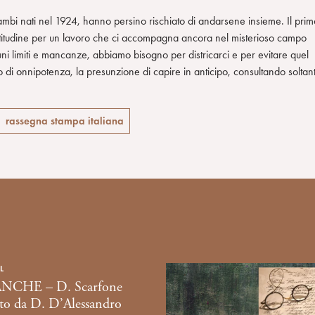
ambi nati nel 1924, hanno persino rischiato di andarsene insieme. Il prim
titudine per un lavoro che ci accompagna ancora nel misterioso campo
i limiti e mancanze, abbiamo bisogno per districarci e per evitare quel
rio di onnipotenza, la presunzione di capire in anticipo, consultando soltan
rassegna stampa italiana
L
ANCHE – D. Scarfone
ato da D. D’Alessandro