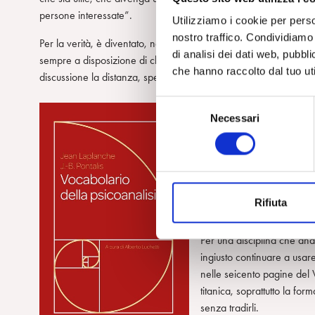
persone interessate”.
Utilizziamo i cookie per perso
nostro traffico. Condividiamo 
Per la verità, è diventato, nel corso dei decenni, strumento di la
di analisi dei dati web, pubbl
sempre a disposizione di chi non abbandona lo studio, di chi vu
che hanno raccolto dal tuo uti
discussione la distanza, spesso siderale, tra teoria e pratica.
S
Luchetti ricorda che “la pri
Necessari
e
Enciclopedia della psicoa
l
questa nuova edizione, in 
e
revisione del testo – pera
z
traduttive, è stato innanzitut
i
esplicitamente e nettament
Rifiuta
o
enciclopedia”.
n
e
Per una disciplina che ana
d
ingiusto continuare a usar
e
nelle seicento pagine del 
l
titanica, soprattutto la form
c
senza tradirli.