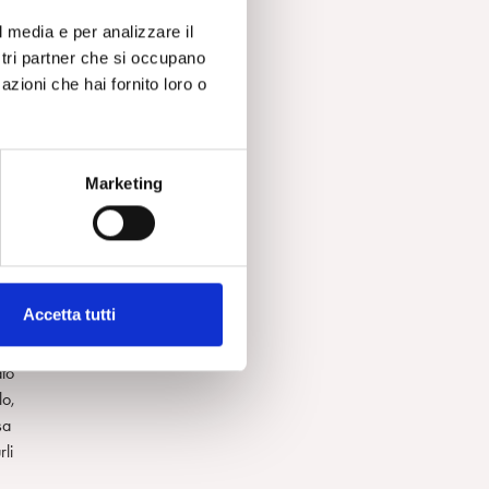
l media e per analizzare il
ostri partner che si occupano
azioni che hai fornito loro o
Marketing
con
a
una
Accetta tutti
ato
lo,
sa
rli