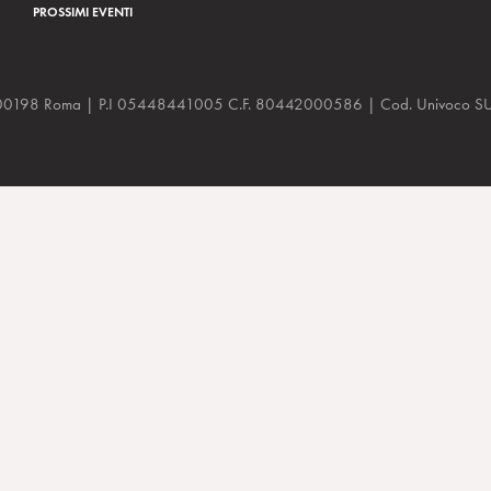
PROSSIMI EVENTI
a, 48 00198 Roma | P.I 05448441005 C.F. 80442000586 | Cod. Univoco
ffpost, 14/06/2024