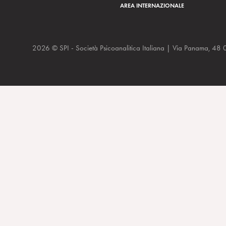
AREA INTERNAZIONALE
2026 © SPI - Società Psicoanalitica Italiana | Via Panam
Laplanche e Pontalis, le parole per dirlo di D. D’Alessandro, Hu