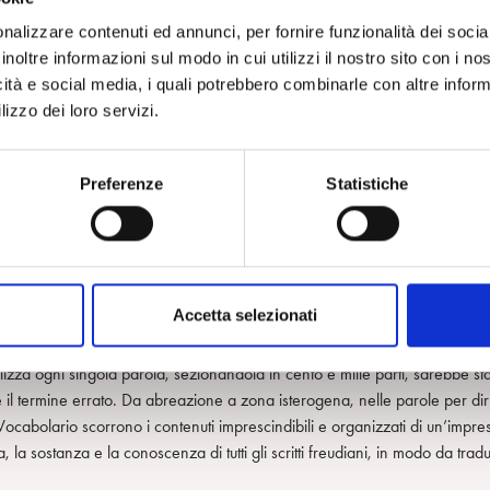
nalizzare contenuti ed annunci, per fornire funzionalità dei socia
inoltre informazioni sul modo in cui utilizzi il nostro sito con i n
voro e documento storico, che non significa superato. Tutt’altro. Significa
icità e social media, i quali potrebbero combinarle con altre inform
ole comprendere per migliorarsi, di chi non rinuncia a mettere in
lizzo dei loro servizi.
ma edizione italiana del Vocabolario della psicoanalisi, con il titolo di
Preferenze
Statistiche
nalisi, fu pubblicata a cura di Giancarlo Fuà nel 1968” e aggiunge che “
occasione dei cent’anni della nascita di Laplanche e Pontalis, a parte un
ltro ottimamente tradotto da Fuà – e un aggiornamento di alcune scelte
to ripristinato il titolo originale. Gli autori si erano infatti espressi
e in questo senso, chiarendo che non si tratta né di un dizionario né di 
Accetta selezionati
lizza ogni singola parola, sezionandola in cento e mille parti, sarebbe st
e il termine errato. Da abreazione a zona isterogena, nelle parole per dir
Vocabolario scorrono i contenuti imprescindibili e organizzati di un’impre
a, la sostanza e la conoscenza di tutti gli scritti freudiani, in modo da tradu