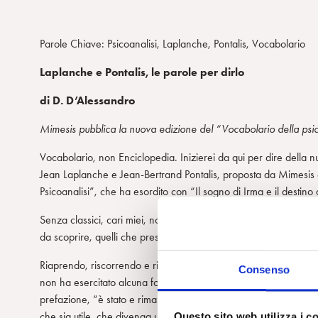
Parole Chiave: Psicoanalisi, Laplanche, Pontalis, Vocabolario
Laplanche e Pontalis, le parole per dirlo
di D. D’Alessandro
Mimesis pubblica la nuova edizione del “Vocabolario della psico
Vocabolario, non Enciclopedia. Inizierei da qui per dire della 
Jean Laplanche e Jean-Bertrand Pontalis, proposta da Mimesis e
Psicoanalisi”, che ha esordito con “Il sogno di Irma e il destino 
Senza classici, cari miei, non si vive. Inutile fare i sofisticati,
da scoprire, quelli che presi da attacchi di gola non resistono al
Riaprendo, riscorrendo e rileggendo parte di questo straordinari
Consenso
non ha esercitato alcuna forma spocchiosa di trasmissione del s
prefazione, “è stato e rimane quello di rispondere a una esigenz
che sia utile, che divenga uno strumento di lavoro per i ricercatori
Questo sito web utilizza i c