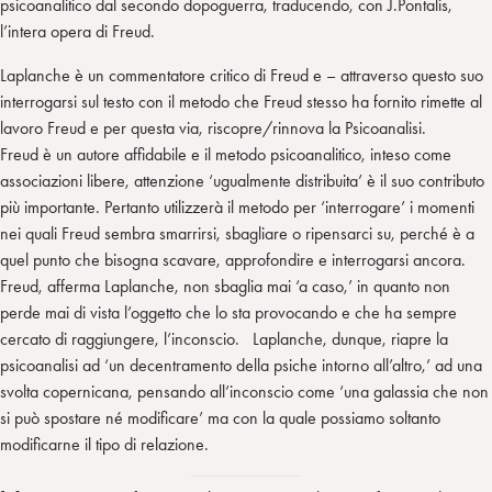
psicoanalitico dal secondo dopoguerra, traducendo, con J.Pontalis,
l’intera opera di Freud.
Laplanche è un commentatore critico di Freud e – attraverso questo suo
interrogarsi sul testo con il metodo che Freud stesso ha fornito rimette al
lavoro Freud e per questa via, riscopre/rinnova la Psicoanalisi.
Freud è un autore affidabile e il metodo psicoanalitico, inteso come
associazioni libere, attenzione ‘ugualmente distribuita’ è il suo contributo
più importante. Pertanto utilizzerà il metodo per ‘interrogare’ i momenti
nei quali Freud sembra smarrirsi, sbagliare o ripensarci su, perché è a
quel punto che bisogna scavare, approfondire e interrogarsi ancora.
Freud, afferma Laplanche, non sbaglia mai ‘a caso,’ in quanto non
perde mai di vista l’oggetto che lo sta provocando e che ha sempre
cercato di raggiungere, l’inconscio. Laplanche, dunque, riapre la
psicoanalisi ad ‘un decentramento della psiche intorno all’altro,’ ad una
svolta copernicana, pensando all’inconscio come ‘una galassia che non
si può spostare né modificare’ ma con la quale possiamo soltanto
modificarne il tipo di relazione.