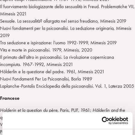
Il fuorviamento biologizzante della sessualità in Freud. Problematiche VII,
Mimesis 2021
Sexuale. La sessualità? allargata nel senso freudiano, Mimesis 2019
Nuovi fondamenti per la psicoanalisi. La seduzione originaria, Mimesis
2019
Tra seduzione e ispirazione: l’uomo 1992-1999, Mimesis 2019
Vita e morte in psicoanalisi. 1979, Mimesis, 2020
Il primato dell’altro in psicoanalisi. La rivoluzione copernicana
incompiuta. 1967-1992, Mimesis 2021
Hölderlin e la questione del padre. 1961, Mimesis 2021
Nuovi Fondamenti Per La Psicoanalisi, Borla 1989
Laplanche-Pontalis Enciclopedia della psicoanalisi. Vol. 1, Laterza 2005
Francese
Holderin et la question du père
, Paris, PUF, 1961;
Hölderlin and the
question of the father
, Victoria, ELS Editions n° 97, 2007,
Vocabulaire de la psychanalyse (The Language of Psycho-Analysis),
Paris, PUF, 1967 (con J-B Pontalis).