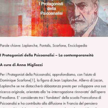
i
t
a
n
e
m
r
Parole chiave: Laplanche, Pontalis, Scarfone, Enciclopedia
I Protagonisti della Psicoanalisi – La contemporaneità
A cura di Anna Migliozzi
Per i Protagonisti della Psicoanalisi, approfondiamo, con l’aiuto di
Dominique Scarfone[1], la figura di Jean Laplanche. Allievo di Lacan,
Laplanche se ne distaccherà abbastanza presto per sviluppare una sua
ricerca originale, orientata alla ‘re-interrogazione rinnovata’ dell’opera
Freudiana. E’ considerato tra i ‘fondatori’ della scuola Francofona di
Psicoanalisi e ha contribuito alla diffusione in Francia del pensiero