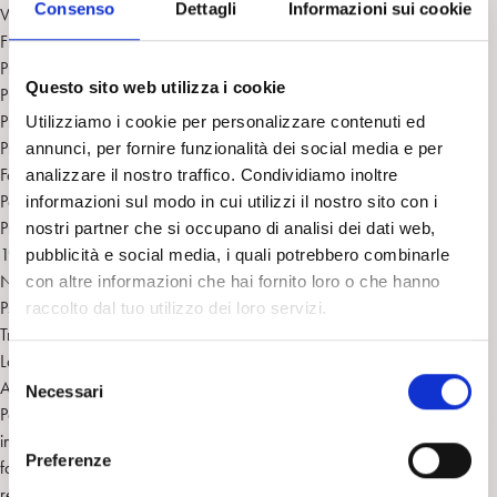
Consenso
Dettagli
Informazioni sui cookie
Vie et mort en psychanalyse (Life and Death in Psychoanalysis), Paris,
Flammarion, 1970.
Problématiques I: L’angoisse, Paris, PUF, 1980.
Questo sito web utilizza i cookie
Problématiques II: Castration-Symbolisations, Paris, PUF, 1980.
Problématiques III: La Sublimation, Paris, PUF, 1980.
Utilizziamo i cookie per personalizzare contenuti ed
Problématiques IV: L’inconscient et le ça, Paris, PUF, 1981.
annunci, per fornire funzionalità dei social media e per
Fantasme originaire. Fantasmes des origines. Origines du fantasme,
analizzare il nostro traffico. Condividiamo inoltre
Paris, Hachette 1985.
informazioni sul modo in cui utilizzi il nostro sito con i
Problématiques V: Le baquet-transcendence du transfert, Paris, PUF,
nostri partner che si occupano di analisi dei dati web,
1987.
pubblicità e social media, i quali potrebbero combinarle
Nouveaux fondements pour la psychanalyse (New Foundations for
con altre informazioni che hai fornito loro o che hanno
Psychoanalysis), Paris, PUF, 1987.
raccolto dal tuo utilizzo dei loro servizi.
Traduire Freud, Paris, PUF, 1989.
La révolution copernicienne inachevée (Travaux 1967-1992), Paris,
S
Aubier, 1992 Nuova edizione Le Primat de l’autre en psychanalyse,
Necessari
e
Paris, Flammarion, 1997 poi ripubblicato in La Révolution copernicienne
l
inachevée : PUF / Quadrige, 2008. Inoltre, La pulsion pour quoi
e
Preferenze
faire (Paris, APF, 1984) e “Le mur et l’arcade” sono stati riuniti in: La
z
révolution copernicienne inachevée. Traduzione inglese: Essays On