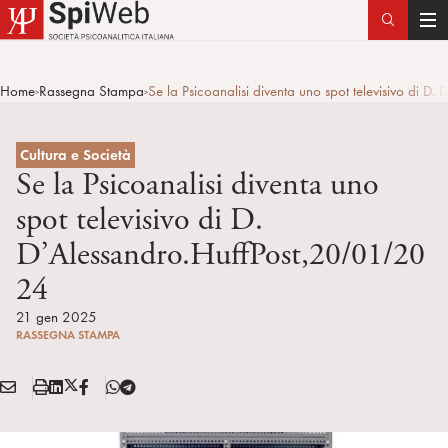
T
o
g
Home
Rassegna Stampa
Se la Psicoanalisi diventa uno spot televisivo di 
>
>
g
l
e
Cultura e Società
n
Se la Psicoanalisi diventa uno
a
spot televisivo di D.
v
D’Alessandro.HuffPost,20/01/20
i
g
24
a
21 gen 2025
t
RASSEGNA STAMPA
i
o
E
S
L
X
F
T
n
Condividi:
M
t
i
/
B
e
A
a
n
T
l