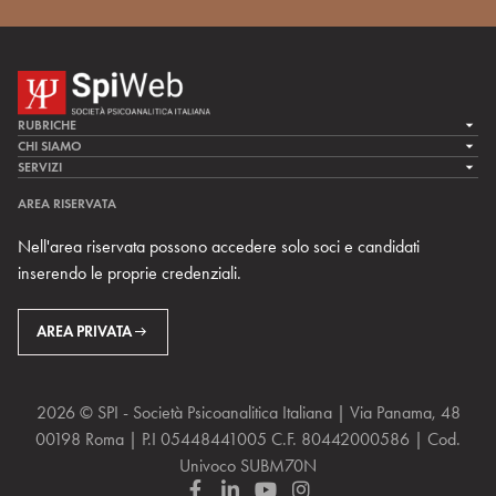
RUBRICHE
LA CURA
CHI SIAMO
LA SPI
SERVIZI
LA RICERCA
SPIPEDIA
TEAM DI SPIWEB
AREA RISERVATA
CULTURA E SOCIETÀ
CERCA UNO PSICOANALISTA
CONTATTI
Nell'area riservata possono accedere solo soci e candidati
MULTIMEDIA
ARCHIVIO STORICO
inserendo le proprie credenziali.
RIVISTE
AREA INTERNAZIONALE
CENTRI LOCALI DELLA SPI
PROSSIMI EVENTI
AREA PRIVATA
2026 © SPI - Società Psicoanalitica Italiana | Via Panama, 48
00198 Roma | P.I 05448441005 C.F. 80442000586 | Cod.
Univoco SUBM70N