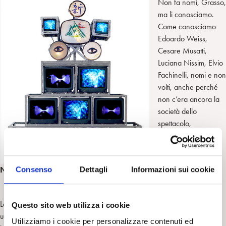
Non fa nomi, Grasso,
ma li conosciamo.
Come conosciamo
Edoardo Weiss,
Cesare Musatti,
Luciana Nissim, Elvio
Fachinelli, nomi e non
volti, anche perché
non c’era ancora la
società dello
spettacolo,
dell’immagine,
dell’apparire.
C’erano gli studi, i
NAM JUNE PAIK
Consenso
Dettagli
Informazioni sui cookie
libri, le parole e,
soprattutto, i silenzi.
La lucetta rossa abbagliante del mezzo televisivo ha prodotto diagnosi
Questo sito web utilizza i cookie
un tanto al chilo, precipitose interpretazioni su efferati omicidi che
Utilizziamo i cookie per personalizzare contenuti ed