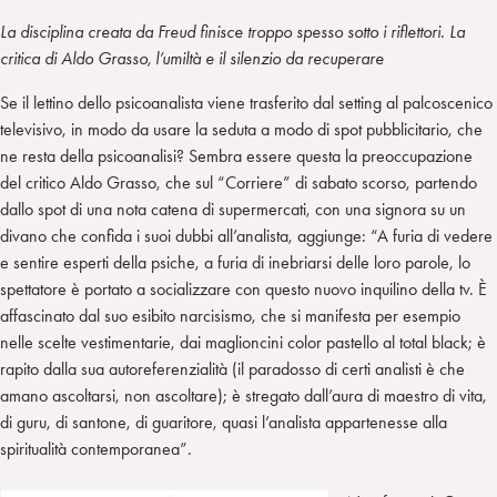
La disciplina creata da Freud finisce troppo spesso sotto i riflettori. La
critica di Aldo Grasso, l’umiltà e il silenzio da recuperare
Se il lettino dello psicoanalista viene trasferito dal setting al palcoscenico
televisivo, in modo da usare la seduta a modo di spot pubblicitario, che
ne resta della psicoanalisi? Sembra essere questa la preoccupazione
del critico Aldo Grasso, che sul “Corriere” di sabato scorso, partendo
dallo spot di una nota catena di supermercati, con una signora su un
divano che confida i suoi dubbi all’analista, aggiunge: “A furia di vedere
e sentire esperti della psiche, a furia di inebriarsi delle loro parole, lo
spettatore è portato a socializzare con questo nuovo inquilino della tv. È
affascinato dal suo esibito narcisismo, che si manifesta per esempio
nelle scelte vestimentarie, dai maglioncini color pastello al total black; è
rapito dalla sua autoreferenzialità (il paradosso di certi analisti è che
amano ascoltarsi, non ascoltare); è stregato dall’aura di maestro di vita,
di guru, di santone, di guaritore, quasi l’analista appartenesse alla
spiritualità contemporanea”.