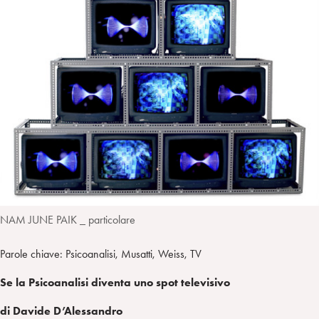
I
m
k
w
e
L
p
e
i
g
a
d
t
r
i
t
a
n
e
m
r
NAM JUNE PAIK _ particolare
Parole chiave: Psicoanalisi, Musatti, Weiss, TV
Se la Psicoanalisi diventa uno spot televisivo
di Davide D’Alessandro