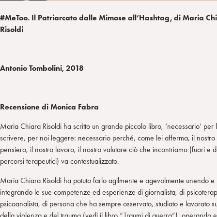
#MeToo. Il Patriarcato dalle Mimose all’Hashtag, di Maria Ch
Risoldi
Antonio Tombolini, 2018
Recensione di Monica Fabra
Maria Chiara Risoldi ha scritto un grande piccolo libro, ‘necessario’ per l
scrivere, per noi leggere: necessario perché, come lei afferma, il nostro
pensiero, il nostro lavoro, il nostro valutare ciò che incontriamo (fuori e d
percorsi terapeutici) va contestualizzato.
Maria Chiara Risoldi ha potuto farlo agilmente e agevolmente unendo e
integrando le sue competenze ed esperienze di giornalista, di psicotera
psicoanalista, di persona che ha sempre osservato, studiato e lavorato su
della violenza e del trauma (vedi il libro “Traumi di guerra”), operando e