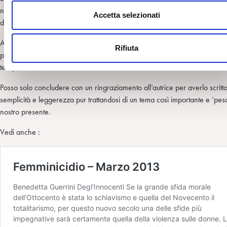
n
nemmeno risultare ‘superficiale’ a chi è abituato ad occuparsi delle profo
s
Accetta selezionati
dell’animo umano.
e
n
Anzi, è una lettura che propone molteplici punti di osservazione e cambi 
Rifiuta
s
prospettiva che possono nutrire e arricchire il nostro operare nelle relazi
o
terapeutiche.
Posso solo concludere con un ringraziamento all’autrice per averlo scritt
semplicità e leggerezza pur trattandosi di un tema così importante e ‘pes
nostro presente.
Vedi anche :