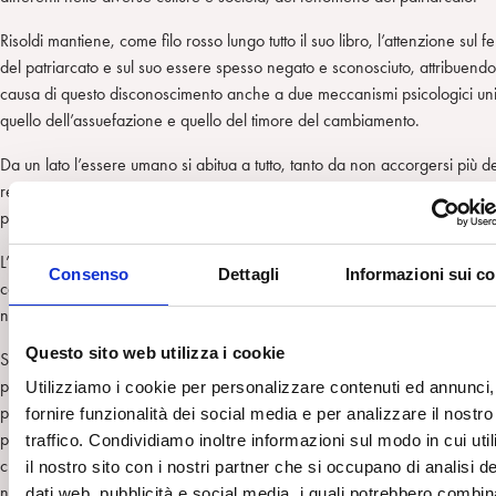
Risoldi mantiene, come filo rosso lungo tutto il suo libro, l’attenzione sul
del patriarcato e sul suo essere spesso negato e sconosciuto, attribuendo
causa di questo disconoscimento anche a due meccanismi psicologici uni
quello dell’assuefazione e quello del timore del cambiamento.
Da un lato l’essere umano si abitua a tutto, tanto da non accorgersi più de
realtà che sta vivendo; dall’altro teme ogni cambiamento, dato che l’ign
per lui una valenza ‘catastrofica’.
L’accorgersi dunque è la condizione necessaria di partenza per promuo
Consenso
Dettagli
Informazioni sui c
cambiamento. Quindi la consapevolezza è il primo e più importante stru
necessario perché abbia inizio.
Questo sito web utilizza i cookie
Si tratta un cambiamento che è emancipazione dalla storia (era così an
prima); dall’assuefazione (può solo essere così); dai pregiudizi di pensie
Utilizziamo i cookie per personalizzare contenuti ed annunci,
propri e delle culture in cui viviamo; emancipazione forse soprattutto dal
fornire funzionalità dei social media e per analizzare il nostro
paura di dire, di pensare, di cambiare, paura di ‘esserci davvero’, dal 
traffico. Condividiamo inoltre informazioni sul modo in cui util
che senza pensiero libero, parola libera, auto-autorizzazione al cambia
il nostro sito con i nostri partner che si occupano di analisi de
non si è davvero nel mondo.
dati web, pubblicità e social media, i quali potrebbero combin