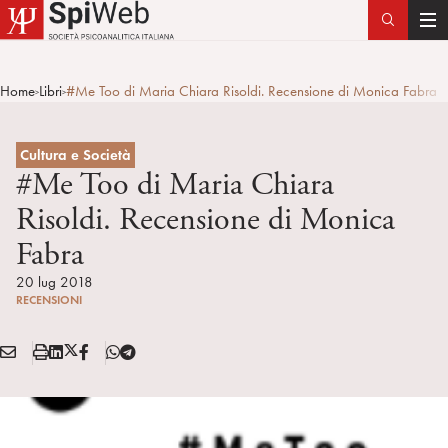
T
o
g
Home
Libri
#Me Too di Maria Chiara Risoldi. Recensione di Monica Fabra
>
>
g
l
e
Cultura e Società
n
#Me Too di Maria Chiara
a
Risoldi. Recensione di Monica
v
Fabra
i
g
20 lug 2018
a
RECENSIONI
t
i
E
S
L
X
F
T
Condividi:
o
M
t
i
/
B
e
n
A
a
n
T
l
I
m
k
w
e
L
p
e
i
g