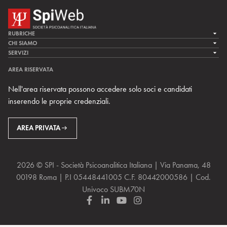
RUBRICHE
LA CURA
CHI SIAMO
LA SPI
SERVIZI
LA RICERCA
SPIPEDIA
TEAM DI SPIWEB
AREA RISERVATA
CULTURA E SOCIETÀ
CERCA UNO PSICOANALISTA
CONTATTI
Nell'area riservata possono accedere solo soci e candidati
MULTIMEDIA
ARCHIVIO STORICO
inserendo le proprie credenziali.
RIVISTE
AREA INTERNAZIONALE
CENTRI LOCALI DELLA SPI
PROSSIMI EVENTI
AREA PRIVATA
2026 © SPI - Società Psicoanalitica Italiana | Via Panama, 48
00198 Roma | P.I 05448441005 C.F. 80442000586 | Cod.
Univoco SUBM70N
F
L
Y
I
a
i
o
n