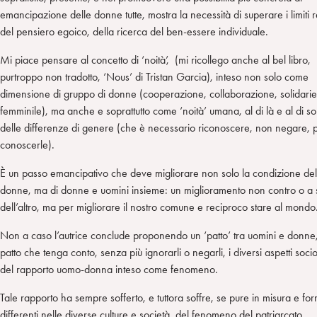
emancipazione delle donne tutte, mostra la necessità di superare i limiti res
del pensiero egoico, della ricerca del ben-essere individuale.
Mi piace pensare al concetto di ‘noità’, (mi ricollego anche al bel libro,
purtroppo non tradotto, ‘Nous’ di Tristan Garcia), inteso non solo come
dimensione di gruppo di donne (cooperazione, collaborazione, solidarie
femminile), ma anche e soprattutto come ‘noità’ umana, al di là e al di s
delle differenze di genere (che è necessario riconoscere, non negare, 
conoscerle).
È un passo emancipativo che deve migliorare non solo la condizione del
donne, ma di donne e uomini insieme: un miglioramento non contro o a 
dell’altro, ma per migliorare il nostro comune e reciproco stare al mondo
Non a caso l’autrice conclude proponendo un ‘patto’ tra uomini e donne
patto che tenga conto, senza più ignorarli o negarli, i diversi aspetti socio
del rapporto uomo-donna inteso come fenomeno.
Tale rapporto ha sempre sofferto, e tuttora soffre, se pure in misura e fo
differenti nelle diverse culture e società, del fenomeno del patriarcato.