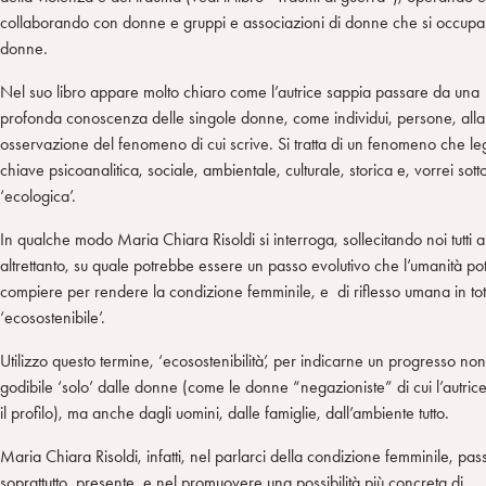
collaborando con donne e gruppi e associazioni di donne che si occupa
donne.
Nel suo libro appare molto chiaro come l’autrice sappia passare da una
profonda conoscenza delle singole donne, come individui, persone, alla
osservazione del fenomeno di cui scrive. Si tratta di un fenomeno che le
chiave psicoanalitica, sociale, ambientale, culturale, storica e, vorrei sott
‘ecologica’.
In qualche modo Maria Chiara Risoldi si interroga, sollecitando noi tutti a
altrettanto, su quale potrebbe essere un passo evolutivo che l’umanità p
compiere per rendere la condizione femminile, e di riflesso umana in tot
‘ecosostenibile’.
Utilizzo questo termine, ‘ecosostenibilità’, per indicarne un progresso non
godibile ‘solo’ dalle donne (come le donne “negazioniste” di cui l’autrice
il profilo), ma anche dagli uomini, dalle famiglie, dall’ambiente tutto.
Maria Chiara Risoldi, infatti, nel parlarci della condizione femminile, pas
soprattutto, presente, e nel promuovere una possibilità più concreta di