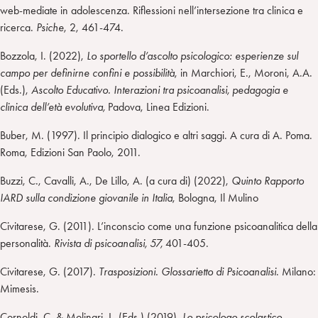
web-mediate in adolescenza. Riflessioni nell’intersezione tra clinica e
ricerca.
Psiche
, 2, 461-474.
Bozzola, I. (2022),
Lo sportello d’ascolto psicologico: esperienze sul
campo per definirne confini e possibilità
, in Marchiori, E., Moroni, A.A.
(Eds.),
Ascolto Educativo. Interazioni tra psicoanalisi, pedagogia e
clinica dell’età evolutiva,
Padova, Linea Edizioni.
Buber, M. (1997). Il principio dialogico e altri saggi. A cura di A. Poma.
Roma, Edizioni San Paolo, 2011.
Buzzi, C., Cavalli, A., De Lillo, A. (a cura di) (2022),
Quinto Rapporto
IARD sulla condizione giovanile in Italia
, Bologna, Il Mulino
Civitarese, G. (2011). L’inconscio come una funzione psicoanalitica della
personalità.
Rivista di psicoanalisi, 57,
401-405.
Civitarese, G. (2017).
Trasposizioni. Glossarietto di Psicoanalisi
. Milano:
Mimesis.
Cornoldi, C. & Molinari, L. (Eds.) (2019).
Lo psicologo scolastico.