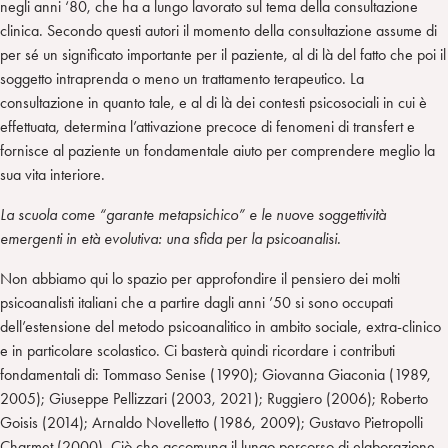
negli anni ‘80, che ha a lungo lavorato sul tema della consultazione
clinica. Secondo questi autori il momento della consultazione assume di
per sé un significato importante per il paziente, al di là del fatto che poi il
soggetto intraprenda o meno un trattamento terapeutico. La
consultazione in quanto tale, e al di là dei contesti psicosociali in cui è
effettuata, determina l’attivazione precoce di fenomeni di transfert e
fornisce al paziente un fondamentale aiuto per comprendere meglio la
sua vita interiore.
La scuola come “garante metapsichico” e
le nuove soggettività
emergenti in età evolutiva: una sfida per la psicoanalisi.
Non abbiamo qui lo spazio per approfondire il pensiero dei molti
psicoanalisti italiani che a partire dagli anni ’50 si sono occupati
dell’estensione del metodo psicoanalitico in ambito sociale, extra-clinico
e in particolare scolastico. Ci basterà quindi ricordare i contributi
fondamentali di: Tommaso Senise (1990); Giovanna Giaconia (1989,
2005); Giuseppe Pellizzari (2003, 2021); Ruggiero (2006); Roberto
Goisis (2014); Arnaldo Novelletto (1986, 2009); Gustavo Pietropolli
Charmet (2000). Ciò che accomuna il lungo percorso di elaborazione