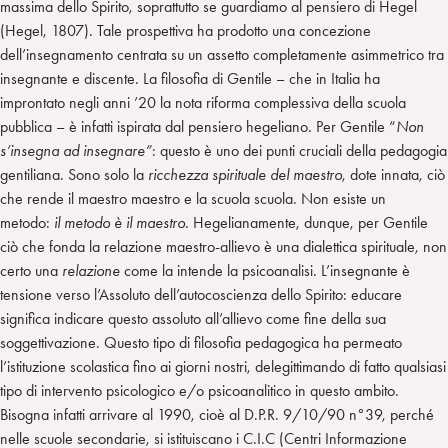
massima dello Spirito, soprattutto se guardiamo al pensiero di Hegel
(Hegel, 1807). Tale prospettiva ha prodotto una concezione
dell’insegnamento centrata su un assetto completamente asimmetrico tra
insegnante e discente. La filosofia di Gentile – che in Italia ha
improntato negli anni ’20 la nota riforma complessiva della scuola
pubblica – è infatti ispirata dal pensiero hegeliano. Per Gentile “
Non
s’insegna ad insegnare”
: questo è uno dei punti cruciali della pedagogia
gentiliana. Sono solo la
ricchezza spirituale del maestro
, dote innata, ciò
che rende il maestro maestro e la scuola scuola. Non esiste un
metodo:
il metodo è il maestro.
Hegelianamente, dunque, per Gentile
ciò che fonda la relazione maestro-allievo è una dialettica spirituale, non
certo una
relazione
come la intende la psicoanalisi. L’insegnante è
tensione verso l’Assoluto dell’autocoscienza dello Spirito: educare
significa indicare questo assoluto all’allievo come fine della sua
soggettivazione. Questo tipo di filosofia pedagogica ha permeato
l’istituzione scolastica fino ai giorni nostri, delegittimando di fatto qualsiasi
tipo di intervento psicologico e/o psicoanalitico in questo ambito.
Bisogna infatti arrivare al 1990, cioè al D.P.R. 9/10/90 n°39, perché
nelle scuole secondarie, si istituiscano i C.I.C (Centri Informazione