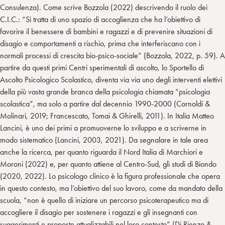
Consulenza). Come scrive Bozzola (2022) descrivendo il ruolo dei
C.I.C.: “Si tratta di uno spazio di accoglienza che ha l’obiettivo di
favorire il benessere di bambini e ragazzi e di prevenire situazioni di
disagio e comportamenti a rischio, prima che interferiscano con i
normali processi di crescita bio-psico-sociale” (Bozzola, 2022, p. 59). A
partire da questi primi Centri sperimentali di ascolto, lo Sportello di
Ascolto Psicologico Scolastico, diventa via via uno degli interventi elettivi
della più vasta grande branca della psicologia chiamata “psicologia
scolastica”, ma solo a partire dal decennio 1990-2000 (Cornoldi &
Molinari, 2019; Francescato, Tomai & Ghirelli, 2011). In Italia Matteo
Lancini, è uno dei primi a promuoverne lo sviluppo e a scriverne in
modo sistematico (Lancini, 2003, 2021). Da segnalare in tale area
anche la ricerca, per quanto riguarda il Nord Italia di Marchiori e
Moroni (2022) e, per quanto attiene al Centro-Sud, gli studi di Biondo
(2020, 2022). Lo psicologo clinico è la figura professionale che opera
in questo contesto, ma l’obiettivo del suo lavoro, come da mandato della
scuola, “non è quello di iniziare un percorso psicoterapeutico ma di
accogliere il disagio per sostenere i ragazzi e gli insegnanti con
suggerimenti e proposte attualizzabili nel loro contesto” (Di Rienzo &