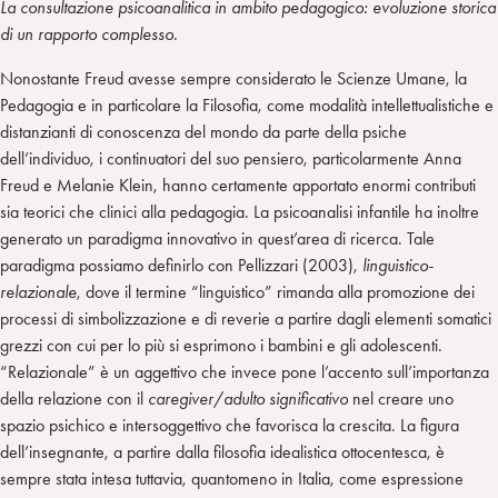
La consultazione psicoanalitica in ambito pedagogico: evoluzione storica
di un rapporto complesso.
Nonostante Freud avesse sempre considerato le Scienze Umane, la
Pedagogia e in particolare la Filosofia, come modalità intellettualistiche e
distanzianti di conoscenza del mondo da parte della psiche
dell’individuo, i continuatori del suo pensiero, particolarmente Anna
Freud e Melanie Klein, hanno certamente apportato enormi contributi
sia teorici che clinici alla pedagogia. La psicoanalisi infantile ha inoltre
generato un paradigma innovativo in quest’area di ricerca. Tale
paradigma possiamo definirlo con Pellizzari (2003),
linguistico-
relazionale
, dove il termine “linguistico” rimanda alla promozione dei
processi di simbolizzazione e di reverie a partire dagli elementi somatici
grezzi con cui per lo più si esprimono i bambini e gli adolescenti.
“Relazionale” è un aggettivo che invece pone l’accento sull’importanza
della relazione con il
caregiver
/
adulto significativo
nel creare uno
spazio psichico e intersoggettivo che favorisca la crescita. La figura
dell’insegnante, a partire dalla filosofia idealistica ottocentesca, è
sempre stata intesa tuttavia, quantomeno in Italia, come espressione