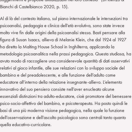
Bianchi di Castelbianco 2020, p. 15).
Al di là del contesto italiano, sul piano internazionale le intersezioni tra
psicoanalisi, pedagogia e clinica dell’età evolutiva, sono state invece
molto vive fin dalle origini della psicoanalisi stessa. Basti pensare alla
figura di Susan Isaacs, allieva di Melanie Klein, che dal 1924 al 1927
ha diretto la Malting House School in Inghilterra, applicando la
metodologia psicoanalitica nella prassi pedagogica. Questa studiosa, ha
avuto modo di raccogliere una considerevole quantità di dati osservativi
relativi al gioco infantile, alle sue relazioni con lo sviluppo sociale del
bambino e del preadolescente, e alle funzione dell’adulto come
educatore all’interno della relazione insegnante-allievo. L’elemento
innovativo del suo pensiero consiste nell’aver enucleato alcune
essenziali distinzioni tra adulto-educatore, cioè promotore del benessere
psico-socio-affettivo del bambino, e psicoterapeuta. Ha posto quindi le
basi di una più moderna visione pedagogica, nella quale la funzione
dell’osservazione e dell’ascolto psicologico sono centrali tanto quanto
quella educativo-curricolare.