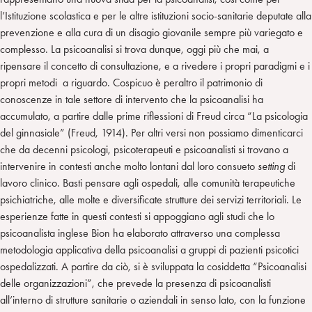
l’Istituzione scolastica e per le altre istituzioni socio-sanitarie deputate alla
prevenzione e alla cura di un disagio giovanile sempre più variegato e
complesso. La psicoanalisi si trova dunque, oggi più che mai, a
ripensare il concetto di consultazione, e a rivedere i propri paradigmi e i
propri metodi a riguardo. Cospicuo è peraltro il patrimonio di
conoscenze in tale settore di intervento che la psicoanalisi ha
accumulato, a partire dalle prime riflessioni di Freud circa “La psicologia
del ginnasiale” (Freud, 1914). Per altri versi non possiamo dimenticarci
che da decenni psicologi, psicoterapeuti e psicoanalisti si trovano a
intervenire in contesti anche molto lontani dal loro consueto
setting
di
lavoro clinico. Basti pensare agli ospedali, alle comunità terapeutiche
psichiatriche, alle molte e diversificate strutture dei servizi territoriali. Le
esperienze fatte in questi contesti si appoggiano agli studi che lo
psicoanalista inglese Bion ha elaborato attraverso una complessa
metodologia applicativa della psicoanalisi a gruppi di pazienti psicotici
ospedalizzati. A partire da ciò, si è sviluppata la cosiddetta “Psicoanalisi
delle organizzazioni”, che prevede la presenza di psicoanalisti
all’interno di strutture sanitarie o aziendali in senso lato, con la funzione