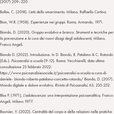
(2017) 209–220
Bollas, C. (2018).
L’età dello smarrimento.
Milano, Raffaello Cortina.
Bion, W.R. (1958).
Esperienze nei gruppi.
Roma, Armando, 1971.
Biondo, D. (2020),
Gruppo evolutivo e branco. Strumenti e tecniche per
la prevenzione e la cura dei nuovi disagi degli adolescenti
, Milano,
Franco Angeli.
Biondo D. (2022). Introduzione. In D. Biondo, R. Patalano & C. Rotondo
(Eds.).
Psicoanalisi a scuola
(9-12). Roma: Vecchiarelli, data ultima
consultazione 25 febbraio 2022:
https://www.psicoanalisiesociale.it/psicoanalisi-a-scuola-a-cura-di-
daniele- biondo-roberta-patalano-concetta-rotondo/ Biondo, D. (2017).
Mondo digitale e dolore evolutivo.
Rivista di
Psicoanalisi,
63, 235-252.
Blos P. (1971),
L’adolescenza: una interpretazione psicoanalitica
, Franco
Angeli, Milano 1977.
Boursier, V. (2022). Centralità del corpo e delle relazioni nelle pratiche