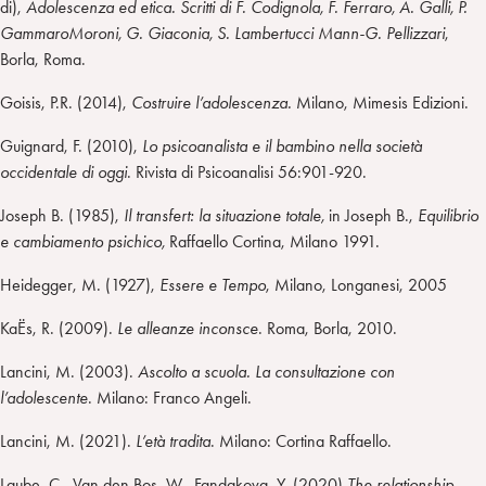
di),
Adolescenza ed etica. Scritti di F. Codignola, F. Ferraro, A. Galli, P.
GammaroMoroni, G. Giaconia, S. Lambertucci Mann-G. Pellizzari
,
Borla, Roma.
Goisis, P.R. (2014),
Costruire l’adolescenza.
Milano, Mimesis Edizioni.
Guignard, F. (2010),
Lo psicoanalista e il bambino nella società
occidentale di oggi
. Rivista di Psicoanalisi 56:901-920.
Joseph B. (1985),
Il transfert: la situazione totale,
in Joseph B.,
Equilibrio
e cambiamento psichico,
Raffaello Cortina, Milano 1991.
Heidegger, M. (1927),
Essere e Tempo
, Milano, Longanesi, 2005
KaËs, R. (2009).
Le alleanze inconsce
. Roma, Borla, 2010.
Lancini, M. (2003).
Ascolto a scuola. La consultazione con
l’adolescente
. Milano: Franco Angeli.
Lancini, M. (2021).
L’età tradita
. Milano: Cortina Raffaello.
Laube, C., Van den Bos, W., Fandakova, Y. (2020)
The relationship