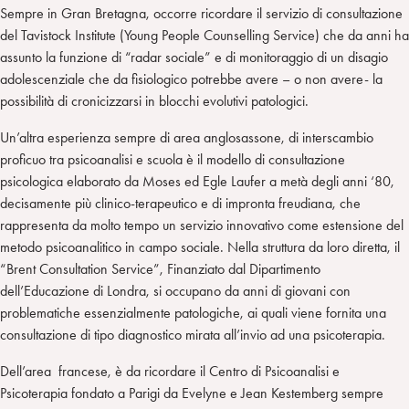
Sempre in Gran Bretagna, occorre ricordare il servizio di consultazione
del Tavistock Institute (Young People Counselling Service) che da anni ha
assunto la funzione di “radar sociale” e di monitoraggio di un disagio
adolescenziale che da fisiologico potrebbe avere – o non avere- la
possibilità di cronicizzarsi in blocchi evolutivi patologici.
Un’altra esperienza sempre di area anglosassone, di interscambio
proficuo tra psicoanalisi e scuola è il modello di consultazione
psicologica elaborato da Moses ed Egle Laufer a metà degli anni ‘80,
decisamente più clinico-terapeutico e di impronta freudiana, che
rappresenta da molto tempo un servizio innovativo come estensione del
metodo psicoanalitico in campo sociale. Nella struttura da loro diretta, il
“Brent Consultation Service”, Finanziato dal Dipartimento
dell’Educazione di Londra, si occupano da anni di giovani con
problematiche essenzialmente patologiche, ai quali viene fornita una
consultazione di tipo diagnostico mirata all’invio ad una psicoterapia.
Dell’area francese, è da ricordare il Centro di Psicoanalisi e
Psicoterapia fondato a Parigi da Evelyne e Jean Kestemberg sempre