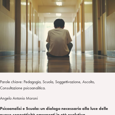
I
m
k
w
e
L
p
e
i
g
a
d
t
r
i
t
a
n
e
m
r
Parole chiave: Pedagogia, Scuola, Soggettivazione, Ascolto,
Consultazione psicoanalitica.
Angelo Antonio Moroni
Psicoanalisi e Scuola: un dialogo necessario alla luce delle
nuove soggettività emergenti in età evolutiva.