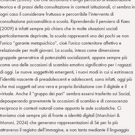
teorica e di prassi della consultazione in contesti istituzionali, ci sembra in
ogni caso il considerare fruttuoso e percorribile l’intervento di
consultazione psicoanalitica a scuola. Riprendendo il pensiero di Kaes
(2009) è infatti sempre più chiaro che in molte situazioni sociali
particolarmente deprivate, la scuola rappresenti uno dei pochi se non
l’unico “garante metapsichico”, cioè l’unico contenitore affettivo e
relazionale per molti giovani. La scuola, intesa come dimensione
gruppale generatrice di potenzialità socializzanti, appare sempre più
come una delle occasioni di scambio emotivo significativo per i ragazzi
di oggi. Le nuove soggettività emergenti, i nuovi modi in cui si estrinseca
l’identità nascente di preadolescenti e adolescenti, sono infatti, oggi più
che mai soggetti ad una vera e propria ibridazione con il digitale e il
virtuale. Anche il “gruppo dei pari” sembra essersi trasferito sui Social,
depauperando gravemente le occasioni di scambio e di conoscenza
reciproca in contesti
naturali
come appunto le aule scolastiche. Ci
troviamo cioè sempre più di fronte a
identità digitali
(Marchiori &
Moroni, 2024) che generano rappresentazioni di Sé per lo più
attraverso il registro dell’immagine, e non tanto mediante il linguaggio