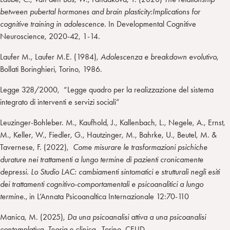
between pubertal hormones and brain plasticity:Implications for
cognitive training in adolescence.
In Developmental Cognitive
Neuroscience, 2020-42, 1-14.
Laufer M., Laufer M.E. (1984),
Adolescenza e breakdown evolutivo
,
Bollati Boringhieri, Torino, 1986.
Legge 328/2000, “Legge quadro per la realizzazione del sistema
integrato di interventi e servizi sociali”
Leuzinger-Bohleber. M., Kaufhold, J., Kallenbach, L., Negele, A., Ernst,
M., Keller, W., Fiedler, G., Hautzinger, M., Bahrke, U., Beutel, M. &
Tavernese, F. (2022),
Come misurare le trasformazioni psichiche
durature nei trattamenti a lungo termine di pazienti cronicamente
depressi. Lo Studio LAC: cambiamenti sintomatici e strutturali negli esiti
dei trattamenti cognitivo-comportamentali e psicoanalitici a lungo
termine.,
in L’Annata Psicoanaltica Internazionale 12:70-110
Manica, M. (2025),
Da una psicoanalisi attiva a una psicoanalisi
contemplativa. Teoria e clinica.
, Torino, CELID.