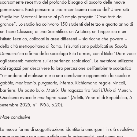
scarsamente recettivo del profondo bisogno di ascolto delle nuove
generazioni. Basti pensare a una recentissima ricerca dell’Università
Guglielmo Marconi, interna al più ampio progetto “Cosa farò da
grande”. Lo studio ha coinvolto 150 studenti del terzo e quarto anno di
un Liceo Classico, di uno Scientifico, un Artistico, un Linguistico e un
Istituto Tecnico, collocati in aree differenti – sia ricche che povere –
della città metropolitana di Roma. I risultati sono pubblicati su
Scuola
Democratica
a firma della sociologa Rita Fornari, con il titolo “Dare voce
agli studenti: metafore sull’esperienza scolastica”. Le metafore utilizzate
dai ragazzi per descrivere la loro percezione dell’ambiente scolastico
“rimandano al malessere e a una condizione opprimente: la scuola è
gabbia, manicomio, purgatorio, inferno.
Richiamano regole, vincoli,
barriere. Un posto buio,
Matrix
. Un ragazzo tira fuori
L’Urlo
di Munch.
Qualcuna evoca le
montagne russe”
(Arletti, Venerdì di Repubblica, 5
settembre 2025, n° 1955, p.20).
Note conclusive
Le nuove forme di soggettivazione identitaria emergenti in età evolutiva
rappresentano una nuova sfida per la psicoanalisi, così come per