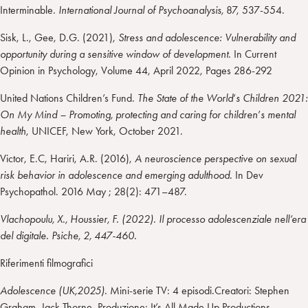
Interminable.
International Journal of Psychoanalysis,
87, 537-554.
Sisk, L., Gee, D.G. (2021),
Stress and adolescence: Vulnerability and
opportunity during a sensitive window of development
. In Current
Opinion in Psychology, Volume 44, April 2022, Pages 286-292
United Nations Children’s Fund.
The State of the World
’
s Children 2021:
On My Mind – Promoting, protecting and caring for children
’
s mental
health
, UNICEF, New York, October 2021.
Victor, E.C, Hariri, A.R. (2016),
A neuroscience perspective on sexual
risk behavior in adolescence and emerging adulthood.
In Dev
Psychopathol. 2016 May ; 28(2): 471–487.
Vlachopoulu, X., Houssier, F. (2022). Il processo adolescenziale nell’era
del digitale. Psiche, 2, 447-460.
Riferimenti filmografici
Adolescence (UK,2025).
Mini-serie TV: 4 episodi.Creatori: Stephen
Graham, Jack Thorne. Produzione: It’s All Made Up Productions,