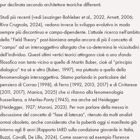
pur declinata secondo architetture teoriche differenti.
Studi più recenti (vedi Leuzinger-Bohleber et al., 2022, Arnett, 2006;
Riva Crugnola, 2024), vedono invece lo sviluppo evolutivo in modo
sempre più discontinuo e campo-dipendente. L’attuale ricerca nell’ambito
della “Field Theory” post-bioniana amplia ancora di più il concetto di
“campo” ad un intersoggettivo allargato che co-determina le vicissitudini
dell’individuo. Questi ultimi vertici teorici attingono cioè a uno sfondo
filosofico non tanto vicino a quello di Martin Buber, cioè al “principio
dialogico” tra sé e altro (Buber, 1997), ma piuttosto a quello della
fenomenologia intersoggettiva. Stiamo parlando in particolare del
pensiero di Corrao (1998), di Ferro (1992, 2013, 2017) e di Civitarese
(2011, 2017), Manica, 2025) che si rifanno alla fenomenologia
husserliana, a Merlau-Ponty (1945), ma anche ad Heidegger
(Heidegger, 1927; Moroni, 2023). Per non parlare della messa in
discussione del concetto di “fase di latenza”, ritenuto da molti analisti
ormai obsoleto, anche considerato che la pubertà oggi si manifesta già
intorno agli 8 anni (Rapporto IARD sulla condizione giovanile in Italia,
Buzzi, Cavalli, De Lillo, 2024). Come osserva ad esempio Florence