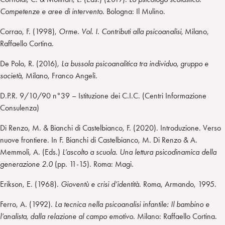
Competenze e aree di intervento.
Bologna: Il Mulino.
Corrao, F. (1998),
Orme. Vol. I. Contributi alla psicoanalisi,
Milano
,
Raffaello Cortina.
De Polo, R. (2016),
La bussola psicoanalitica tra individuo, gruppo e
società
, Milano, Franco Angeli.
D.P.R. 9/10/90 n°39 – Istituzione dei C.I.C. (Centri Informazione
Consulenza)
Di Renzo, M. & Bianchi di Castelbianco, F. (2020). Introduzione. Verso
nuove frontiere. In F. Bianchi di Castelbianco, M. Di Renzo & A.
Memmoli, A. (Eds.)
L’ascolto a scuola. Una lettura psicodinamica
della
generazione 2.0
(pp. 11-15). Roma: Magi.
Erikson, E. (1968).
Gioventù e crisi d’identità
. Roma, Armando, 1995.
Ferro, A. (1992).
La tecnica nella psicoanalisi infantile: Il bambino e
l’analista, dalla relazione al campo emotivo
. Milano: Raffaello Cortina.