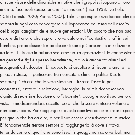
di supervisore delle dinamiche emotive che i gruppi sviluppano al loro
interno, facendoli spesso anche “ammalare” (Bion,1958; De Polo,
2016; Foresti, 2020; Perini, 2007). Tale lunga esperienza teorico-clinica
sembra in ogni caso convergere sull’importanza del tema dell’
ascolto
dei bisogni cangianti delle nuove generazioni. Un ascolto che non può
essere distratto, e che soprattutto va calato nei “contesti di vita” in cui
bambini, preadolescenti e adolescenti sono più presenti e in relazione
tra loro. E’ in atto infatti uno scollamento tra generazioni, la connessione
tra genitori e figli è spesso intermittente, ma lo è anche tra alunni ed
insegnanti ed educatori. L’incapacità di ascoltare si riscontra anche tra
gli adulti stessi, in particolare tra ricercatori, clinici e politici. Risulta
sempre più chiaro che la vera sfida sia utilizzare l’ascolto per
connettersi, entrare in relazione, interagire, in primis riconoscendo
dignità di reale interlocutore allo “studente”, accogliendo il suo punto di
vista, immedesimandosi, accettando anche la sua eventuale volontà di
non comunicare. Per raggiungere questo obiettivo occorre creare spazi
per quello che ha da dire, o per il suo essere difensivamente mutacico.
E’ fondamentale tentare sempre di raggiungerlo là dove si trova,
tenendo conto di quelli che sono i suoi linguaggi, non solo verbali, ma