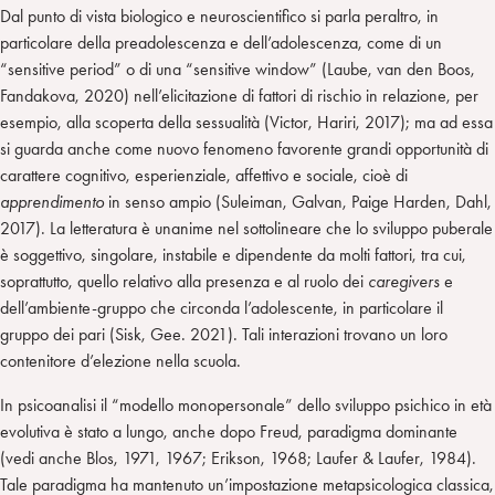
Dal punto di vista biologico e neuroscientifico si parla peraltro, in
particolare della preadolescenza e dell’adolescenza, come di un
“sensitive period” o di una “sensitive window” (Laube, van den Boos,
Fandakova, 2020) nell’elicitazione di fattori di rischio in relazione, per
esempio, alla scoperta della sessualità (Victor, Hariri, 2017); ma ad essa
si guarda anche come nuovo fenomeno favorente grandi opportunità di
carattere cognitivo, esperienziale, affettivo e sociale, cioè di
apprendimento
in senso ampio (Suleiman, Galvan, Paige Harden, Dahl,
2017). La letteratura è unanime nel sottolineare che lo sviluppo puberale
è soggettivo, singolare, instabile e dipendente da molti fattori, tra cui,
soprattutto, quello relativo alla presenza e al ruolo dei
caregivers
e
dell’ambiente-gruppo che circonda l’adolescente, in particolare il
gruppo dei pari (Sisk, Gee. 2021). Tali interazioni trovano un loro
contenitore d’elezione nella scuola.
In psicoanalisi il “modello monopersonale” dello sviluppo psichico in età
evolutiva è stato a lungo, anche dopo Freud, paradigma dominante
(vedi anche Blos, 1971, 1967; Erikson, 1968; Laufer & Laufer, 1984).
Tale paradigma ha mantenuto un’impostazione metapsicologica classica,