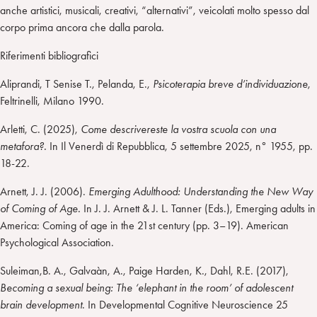
anche artistici, musicali, creativi, “alternativi”, veicolati molto spesso dal
corpo prima ancora che dalla parola.
Riferimenti bibliografici
Aliprandi, T Senise T., Pelanda, E.,
Psicoterapia breve d’individuazione
,
Feltrinelli, Milano 1990.
Arletti, C. (2025),
Come descrivereste la vostra scuola con una
metafora?.
In Il Venerdì di Repubblica, 5 settembre 2025, n° 1955, pp.
18-22.
Arnett, J. J. (2006).
Emerging Adulthood: Understanding the New Way
of Coming of Age.
In J. J. Arnett & J. L. Tanner (Eds.), Emerging adults in
America: Coming of age in the 21st century (pp. 3–19). American
Psychological Association.
Suleiman,B. A., Galvaàn, A., Paige Harden, K., Dahl, R.E. (2017),
Becoming a sexual being: The ‘elephant in the room’ of adolescent
brain development
. In Developmental Cognitive Neuroscience 25