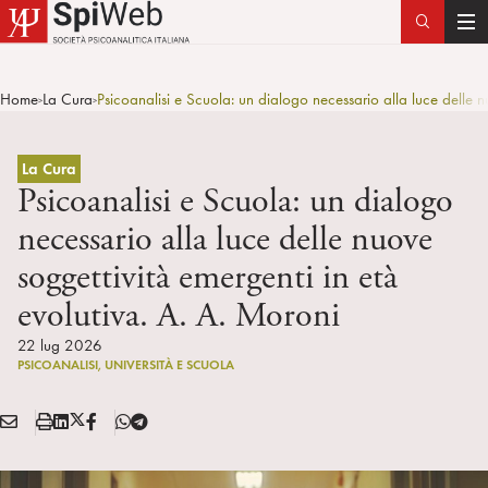
T
o
g
Home
La Cura
Psicoanalisi e Scuola: un dialogo necessario alla luce delle n
>
>
g
l
e
La Cura
n
Psicoanalisi e Scuola: un dialogo
a
necessario alla luce delle nuove
v
soggettività emergenti in età
i
g
evolutiva. A. A. Moroni
a
22 lug 2026
t
PSICOANALISI, UNIVERSITÀ E SCUOLA
i
o
E
S
L
X
F
T
n
Condividi:
M
t
i
/
B
e
A
a
n
T
l