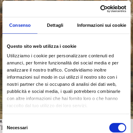
Consenso
Dettagli
Informazioni sui cookie
Questo sito web utilizza i cookie
Utilizziamo i cookie per personalizzare contenuti ed
annunci, per fornire funzionalità dei social media e per
analizzare il nostro traffico. Condividiamo inoltre
informazioni sul modo in cui utilizzi il nostro sito con i
nostri partner che si occupano di analisi dei dati web,
pubblicità e social media, i quali potrebbero combinarle
con altre informazioni che hai fornito loro o che hanno
raccolto dal tuo utilizzo dei loro servizi.
RASSEGNA STAMPA
S
Teatro, arte e psicologia per insegnare ai medici ad
Necessari
e