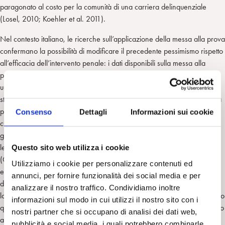
paragonato al costo per la comunità di una carriera delinquenziale
(Losel, 2010; Koehler et al. 2011).
Nel contesto italiano, le ricerche sull’applicazione della messa alla prova
confermano la possibilità di modificare il precedente pessimismo rispetto
all’efficacia dell’intervento penale: i dati disponibili sulla messa alla
prova indicano che l’81.9% dei progetti trattamentali si concludono con
un esito positivo (Mordeglia, Piras2011), dato che risulta abbastanza
stabile nell’ultimo decennio con un lieve aumento nella tendenza storica
per quanto riguarda le pronunce favorevoli (+1.2%; Bartolini, 2011) e
Consenso
Dettagli
Informazioni sui cookie
che mostra l’efficacia di questo tipo di misura, nonostante la discutibilità
giuridica della sua formulazione, che in qualche modo rischia di ridurre
le garanzie del minore, che per certi aspetti rinuncia al diritto di difesa
Questo sito web utilizza i cookie
(Cesari, 2011). Vi è inoltre una riduzione del numero di condanne a
Utilizziamo i cookie per personalizzare contenuti ed
esito di messa alla prova non favorevolmente concluse, che passano
annunci, per fornire funzionalità dei social media e per
dall’8.9% del 2008 al 6%. Sebbene non siano presenti ancora studi
analizzare il nostro traffico. Condividiamo inoltre
longitudinali di follow-up che consentirebbero di stimare in modo preciso
informazioni sul modo in cui utilizzi il nostro sito con i
quanti ragazzi a seguito di una messa alla prova favorevole commettono
nostri partner che si occupano di analisi dei dati web,
altri reati, un dato incoraggiante da questo punto di vista è relativo al
pubblicità e social media, i quali potrebbero combinarle