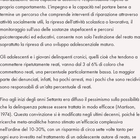
proprio comportamento. L’impegno e la capacità nel portare bene a
termine un percorso che comprende interventi di riparazione attraverso
attività socialmente utili, la ripresa dell’attività scolastica o lavorativa, il
monitoraggio sull’uso delle sostanze stupefacenti e percorsi
psicoterapeutici ed educativi, consente non solo l’estinzione del reato ma
soprattutto la ripresa di uno sviluppo adolescenziale maturo.
Gli adolescenti e i giovani delinquenti cronici, quelli cioè che tendono a
commettere ripetutamente reati, vanno dal 3 al 6% di coloro che
commettono reati, una percentuale particolarmente bassa. La maggior
parte dei denunciati, infatti, ha pochi arresti, ma i pochi che sono recidivi
sono responsabili di un’alta percentuale di reati.
Fino agli inizi degli anni Settanta era diffuso il pessimismo sulla possibilità
che la delinquenza potesse essere trattata in modo efficace (Martison,
1974). Questa convinzione si è modificata negli ultimi decenni, poiché le
ricerche meta-analitiche hanno stimato un’efficacia complessiva
nell’ordine del 10-30%, con un risparmio di circa sette volte tanto per
ogni euro investito nel trattamento di un adolescente autore di reato, se