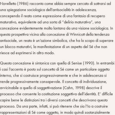
Novelletto (1986) racconta come abbia sempre cercato di sottrarsi ad
una spiegazione sociologica dell’antisocialità in adolescenza,
concependo il reato come espressione di una fantasia di recupero
maturativo, equivalente ad una sorta di “delirio maturativo”, una
concezione evidentemente molto lontana da una visione sociologica. In
questa prospettiva vicina alla concezione di Winnicott della tendenza
antisociale, un reato è un’azione simbolica, che ha lo scopo di superare
un blocco maturativi, la manifestazione di un aspetto del Sé che non
riesce ad esprimersi in altro modo.
Questa concezione è sintonica con quella di Senise (1990). In entrambi
i casi l’accento è posto sul concetto di Sé come un particolare oggetto
interno, che si costruisce progressivamente e che in adolescenza si
rende progressivamente consapevole. Il concetto di individuazione,
avvicinabile a quello di soggettivazione (Cahn, 1998) descrive il
processo che consente la costituzione soggettiva dell’identità. E’ difficile
capire bene le distinzioni tra i diversi concetti che descrivono questo
processo. Da una parte, infatti, si può ritenere che sia l’Io a costruire
rappresentazioni di Sé come oggetto, in modo quindi sostanzialmente