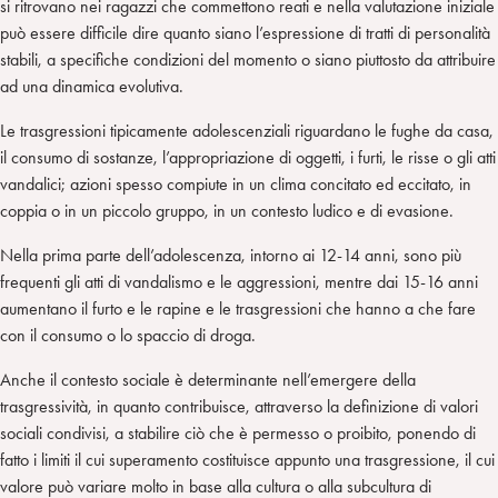
si ritrovano nei ragazzi che commettono reati e nella valutazione iniziale
può essere difficile dire quanto siano l’espressione di tratti di personalità
stabili, a specifiche condizioni del momento o siano piuttosto da attribuire
ad una dinamica evolutiva.
Le trasgressioni tipicamente adolescenziali riguardano le fughe da casa,
il consumo di sostanze, l’appropriazione di oggetti, i furti, le risse o gli atti
vandalici; azioni spesso compiute in un clima concitato ed eccitato, in
coppia o in un piccolo gruppo, in un contesto ludico e di evasione.
Nella prima parte dell’adolescenza, intorno ai 12-14 anni, sono più
frequenti gli atti di vandalismo e le aggressioni, mentre dai 15-16 anni
aumentano il furto e le rapine e le trasgressioni che hanno a che fare
con il consumo o lo spaccio di droga.
Anche il contesto sociale è determinante nell’emergere della
trasgressività, in quanto contribuisce, attraverso la definizione di valori
sociali condivisi, a stabilire ciò che è permesso o proibito, ponendo di
fatto i limiti il cui superamento costituisce appunto una trasgressione, il cui
valore può variare molto in base alla cultura o alla subcultura di