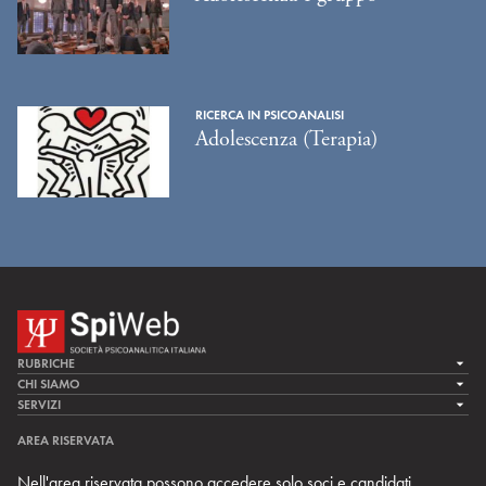
RICERCA IN PSICOANALISI
Adolescenza (Terapia)
RUBRICHE
LA CURA
CHI SIAMO
LA SPI
SERVIZI
LA RICERCA
SPIPEDIA
TEAM DI SPIWEB
AREA RISERVATA
CULTURA E SOCIETÀ
CERCA UNO PSICOANALISTA
CONTATTI
Nell'area riservata possono accedere solo soci e candidati