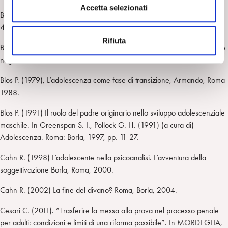
s
Accetta selezionati
Bartolini B. (2011), La messa alla prova del minore. Art. 28 d.P.R.
e
448/88. Exeo Editore
n
Rifiuta
s
Bleiberg E. (2001) Il trattamento dei disturbi di personalità nei bambini e
o
negli adolescenti. Roma: Fioriti, 2004.
Blos P. (1979), L’adolescenza come fase di transizione, Armando, Roma
1988.
Blos P. (1991) Il ruolo del padre originario nello sviluppo adolescenziale
maschile. In Greenspan S. I., Pollock G. H. (1991) (a cura di)
Adolescenza. Roma: Borla, 1997, pp. 11-27.
Cahn R. (1998) L’adolescente nella psicoanalisi. L’avventura della
soggettivazione Borla, Roma, 2000.
Cahn R. (2002) La fine del divano? Roma, Borla, 2004.
Cesari C. (2011). “Trasferire la messa alla prova nel processo penale
per adulti: condizioni e limiti di una riforma possibile”. In MORDEGLIA,