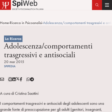
T
o
g
Home
Ricerca in Psicoanalisi
Adolescenza/comportamenti trasgressivi e antis
>
>
g
l
e
La Ricerca
n
Adolescenza/comportamenti
a
trasgressivi e antisociali
v
i
20 mar 2015
SPIPEDIA
g
a
E
S
L
X
F
T
t
Condividi:
M
t
i
/
B
e
i
A
a
n
T
l
o
A cura di Cristina Saottini
I
m
k
w
e
n
L
p
e
i
g
I comportamenti trasgressivi e antisociali degli adolescenti sono una
a
d
t
r
grande fonte di preoccupazione per gli adulti (genitori, insegnanti,