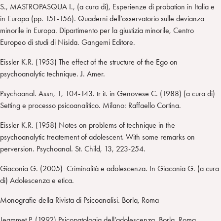
S., MASTROPASQUA I., (a cura di), Esperienze di probation in Italia e
in Europa (pp. 151-156). Quaderni dell’osservatorio sulle devianza
minorile in Europa. Dipartimento per la giustizia minorile, Centro
Europeo di studi di Nisida. Gangemi Editore.
Eissler K.R. (1953) The effect of the structure of the Ego on
psychoanalytic technique. J. Amer.
Psychoanal. Assn, 1, 104-143. tr it. in Genovese C. (1988) (a cura di)
Setting e processo psicoanalitico. Milano: Raffaello Cortina.
Eissler K.R. (1958) Notes on problems of technique in the
psychoanalytic treatement of adolescent. With some remarks on
perversion. Psychoanal. St. Child, 13, 223-254.
Giaconia G. (2005) Criminalità e adolescenza. In Giaconia G. (a cura
di) Adolescenza e etica.
Monografie della Rivista di Psicoanalisi. Borla, Roma
Jeammet P. (1992) Psicopatologia dell’adolescenza. Borla, Roma.