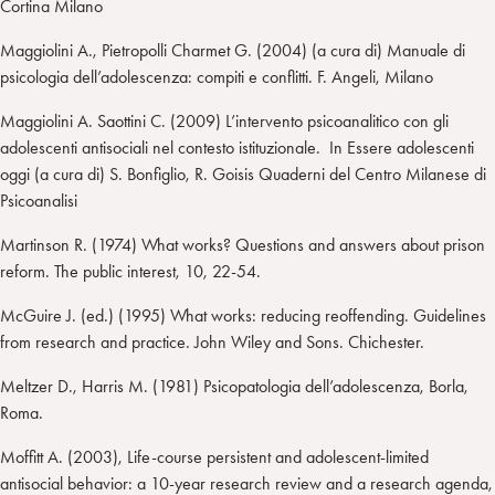
Cortina Milano
Maggiolini A., Pietropolli Charmet G. (2004) (a cura di) Manuale di
psicologia dell’adolescenza: compiti e conflitti. F. Angeli, Milano
Maggiolini A. Saottini C. (2009) L’intervento psicoanalitico con gli
adolescenti antisociali nel contesto istituzionale. In Essere adolescenti
oggi (a cura di) S. Bonfiglio, R. Goisis Quaderni del Centro Milanese di
Psicoanalisi
Martinson R. (1974) What works? Questions and answers about prison
reform. The public interest, 10, 22-54.
McGuire J. (ed.) (1995) What works: reducing reoffending. Guidelines
from research and practice. John Wiley and Sons. Chichester.
Meltzer D., Harris M. (1981) Psicopatologia dell’adolescenza, Borla,
Roma.
Moffitt A. (2003), Life-course persistent and adolescent-limited
antisocial behavior: a 10-year research review and a research agenda,