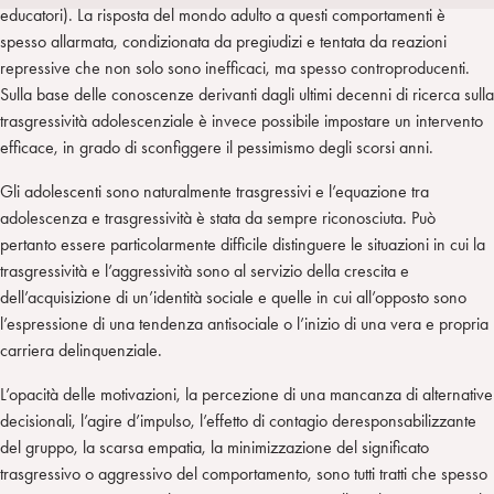
i
t
a
educatori). La risposta del mondo adulto a questi comportamenti è
n
e
m
spesso allarmata, condizionata da pregiudizi e tentata da reazioni
r
repressive che non solo sono inefficaci, ma spesso controproducenti.
Sulla base delle conoscenze derivanti dagli ultimi decenni di ricerca sulla
trasgressività adolescenziale è invece possibile impostare un intervento
efficace, in grado di sconfiggere il pessimismo degli scorsi anni.
Gli adolescenti sono naturalmente trasgressivi e l’equazione tra
adolescenza e trasgressività è stata da sempre riconosciuta. Può
pertanto essere particolarmente difficile distinguere le situazioni in cui la
trasgressività e l’aggressività sono al servizio della crescita e
dell’acquisizione di un’identità sociale e quelle in cui all’opposto sono
l’espressione di una tendenza antisociale o l’inizio di una vera e propria
carriera delinquenziale.
L’opacità delle motivazioni, la percezione di una mancanza di alternative
decisionali, l’agire d’impulso, l’effetto di contagio deresponsabilizzante
del gruppo, la scarsa empatia, la minimizzazione del significato
trasgressivo o aggressivo del comportamento, sono tutti tratti che spesso