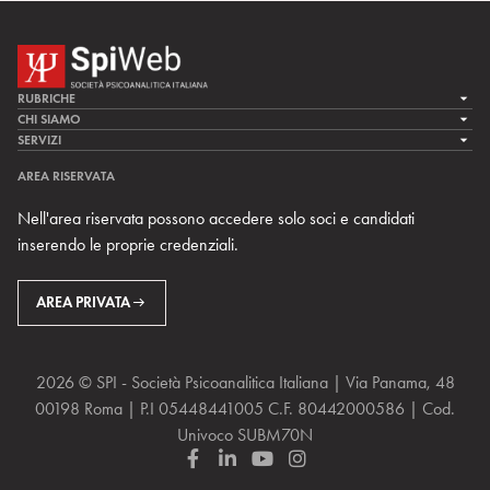
RUBRICHE
LA CURA
CHI SIAMO
LA SPI
SERVIZI
LA RICERCA
SPIPEDIA
TEAM DI SPIWEB
AREA RISERVATA
CULTURA E SOCIETÀ
CERCA UNO PSICOANALISTA
CONTATTI
Nell'area riservata possono accedere solo soci e candidati
MULTIMEDIA
ARCHIVIO STORICO
inserendo le proprie credenziali.
RIVISTE
AREA INTERNAZIONALE
CENTRI LOCALI DELLA SPI
PROSSIMI EVENTI
AREA PRIVATA
2026 © SPI - Società Psicoanalitica Italiana | Via Panama, 48
00198 Roma | P.I 05448441005 C.F. 80442000586 | Cod.
Univoco SUBM70N
F
L
Y
I