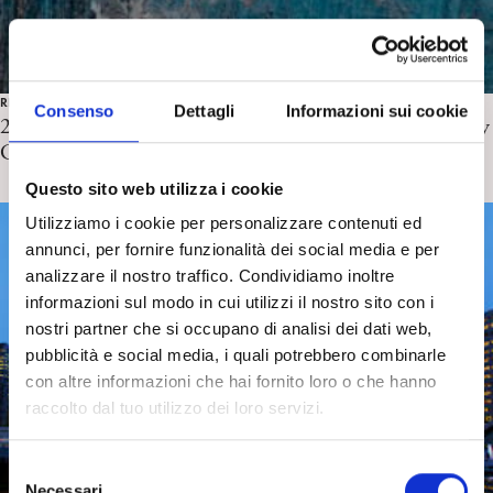
RICERCA IN PSICOANALISI
Consenso
Dettagli
Informazioni sui cookie
20-21 ottobre 2017 Silver Spring, Maryland,US Two-day
Consensual Qualitative Research (CQR) Workshop
Questo sito web utilizza i cookie
Utilizziamo i cookie per personalizzare contenuti ed
annunci, per fornire funzionalità dei social media e per
analizzare il nostro traffico. Condividiamo inoltre
informazioni sul modo in cui utilizzi il nostro sito con i
nostri partner che si occupano di analisi dei dati web,
pubblicità e social media, i quali potrebbero combinarle
con altre informazioni che hai fornito loro o che hanno
raccolto dal tuo utilizzo dei loro servizi.
S
Necessari