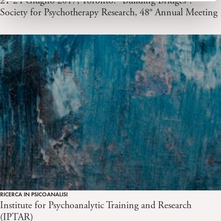
21-24 Giugno 2017, Toronto. “Building Bridges”.
Society for Psychotherapy Research, 48° Annual Meeting
RICERCA IN PSICOANALISI
Institute for Psychoanalytic Training and Research
(IPTAR)