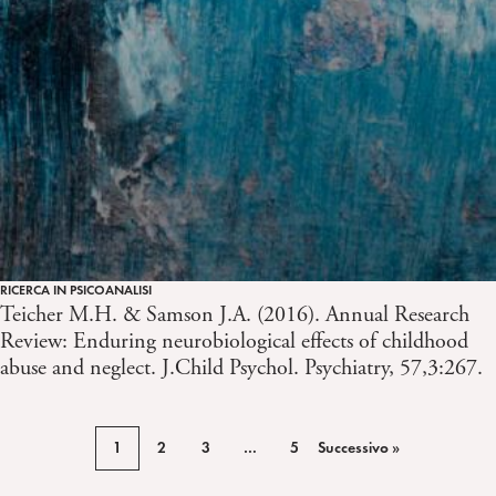
RICERCA IN PSICOANALISI
Teicher M.H. & Samson J.A. (2016). Annual Research
Review: Enduring neurobiological effects of childhood
abuse and neglect. J.Child Psychol. Psychiatry, 57,3:267.
1
2
3
…
5
Successivo »