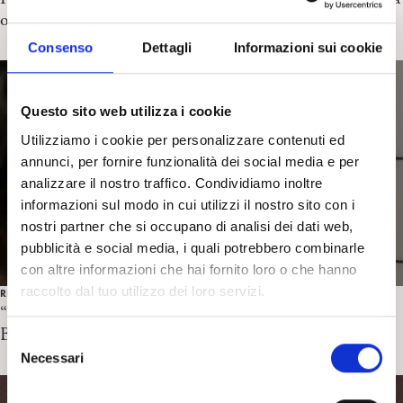
oggi. P. Moressa
Consenso
Dettagli
Informazioni sui cookie
Questo sito web utilizza i cookie
Utilizziamo i cookie per personalizzare contenuti ed
annunci, per fornire funzionalità dei social media e per
analizzare il nostro traffico. Condividiamo inoltre
informazioni sul modo in cui utilizzi il nostro sito con i
nostri partner che si occupano di analisi dei dati web,
pubblicità e social media, i quali potrebbero combinarle
con altre informazioni che hai fornito loro o che hanno
raccolto dal tuo utilizzo dei loro servizi.
RECENSIONI CINEMA
“The Substance” di C. Fargeat. Recensione di A.
Buonanno
S
Necessari
e
l