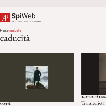
Home
caducità
>
caducità
IN-ATTUALITÀ E ST
Transitoriet
SOCIETÀ