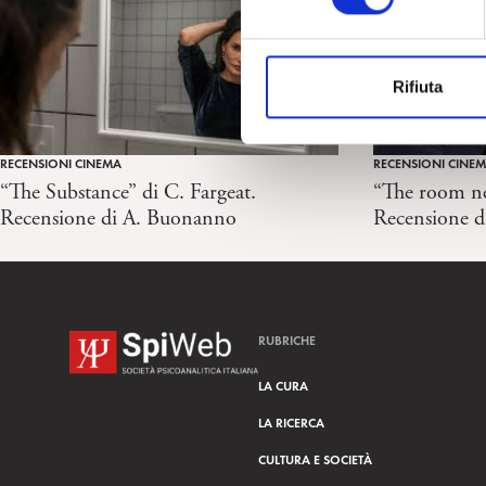
e
z
i
Rifiuta
o
n
e
RECENSIONI CINEMA
RECENSIONI CINE
d
“The Substance” di C. Fargeat.
“The room ne
e
Recensione di A. Buonanno
Recensione d
l
c
o
n
s
RUBRICHE
e
n
LA CURA
s
LA RICERCA
o
CULTURA E SOCIETÀ