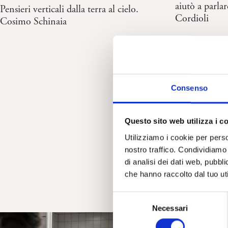
aiutò a parla
Pensieri verticali dalla terra al cielo.
Cordioli
Cosimo Schinaia
Consenso
Questo sito web utilizza i c
Utilizziamo i cookie per perso
nostro traffico. Condividiamo 
di analisi dei dati web, pubbl
che hanno raccolto dal tuo uti
S
Necessari
e
l