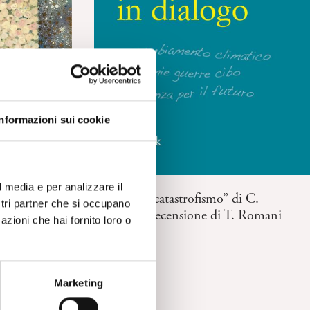
Informazioni sui cookie
RECENSIONI
l media e per analizzare il
“Contro il catastrofismo” di C.
ostri partner che si occupano
Schinaia. Recensione di T. Romani
azioni che hai fornito loro o
ll’arte
gi. P.
Marketing