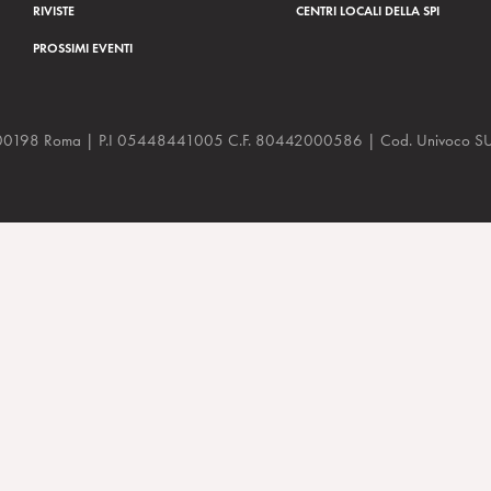
RIVISTE
CENTRI LOCALI DELLA SPI
PROSSIMI EVENTI
a, 48 00198 Roma | P.I 05448441005 C.F. 80442000586 | Cod. Univoco