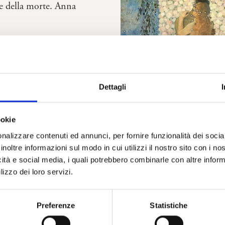
re della morte. Anna
Dettagli
ookie
nalizzare contenuti ed annunci, per fornire funzionalità dei socia
inoltre informazioni sul modo in cui utilizzi il nostro sito con i n
ARTE
icità e social media, i quali potrebbero combinarle con altre inform
Flora, l‘incanto dei fiori ne
lizzo dei loro servizi.
italiana dal Novecento a og
Moressa
Preferenze
Statistiche