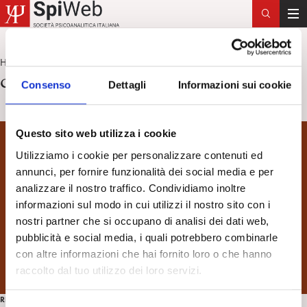
T
o
g
Home
campo analitico
>
g
campo analitico
Consenso
Dettagli
Informazioni sui cookie
l
e
n
Questo sito web utilizza i cookie
a
v
Utilizziamo i cookie per personalizzare contenuti ed
i
annunci, per fornire funzionalità dei social media e per
g
analizzare il nostro traffico. Condividiamo inoltre
a
informazioni sul modo in cui utilizzi il nostro sito con i
t
nostri partner che si occupano di analisi dei dati web,
i
pubblicità e social media, i quali potrebbero combinarle
o
con altre informazioni che hai fornito loro o che hanno
n
raccolto dal tuo utilizzo dei loro servizi.
RECENSIONI