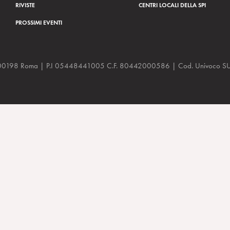
RIVISTE
CENTRI LOCALI DELLA SPI
PROSSIMI EVENTI
a, 48 00198 Roma | P.I 05448441005 C.F. 80442000586 | Cod. Univoco