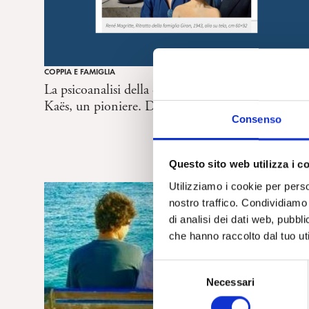
COPPIA E FAMIGLIA
La psicoanalisi della coppia e della famiglia. René
Kaës, un pioniere. Di Anna Maria Nicolò
Consenso
Questo sito web utilizza i c
Utilizziamo i cookie per perso
nostro traffico. Condividiamo 
di analisi dei dati web, pubbl
che hanno raccolto dal tuo uti
S
Necessari
e
l