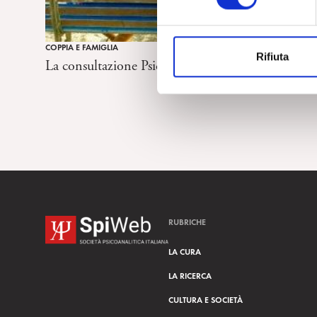
e
z
i
COPPIA E FAMIGLIA
Rifiuta
o
La consultazione Psicoanalitica: Coppia
n
e
d
e
l
c
o
n
s
RUBRICHE
e
n
LA CURA
s
LA RICERCA
o
CULTURA E SOCIETÀ