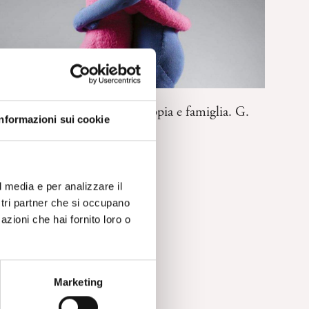
COPPIA E FAMIGLIA
La SPI e la Psicoanalisi di coppia e famiglia. G.
Informazioni sui cookie
Trapanese e M. Siragusa
l media e per analizzare il
ostri partner che si occupano
azioni che hai fornito loro o
Marketing