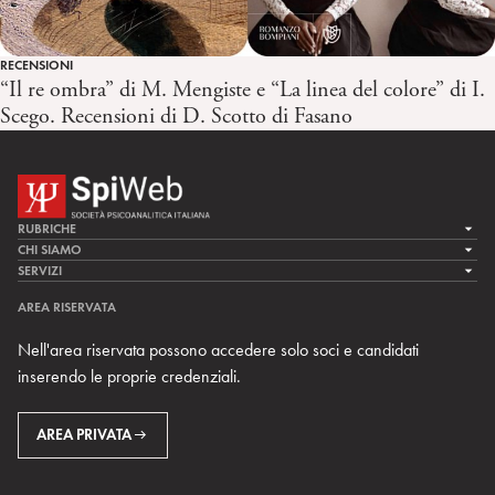
RECENSIONI
“Il re ombra” di M. Mengiste e “La linea del colore” di I.
Scego. Recensioni di D. Scotto di Fasano
RUBRICHE
LA CURA
CHI SIAMO
LA SPI
SERVIZI
LA RICERCA
SPIPEDIA
TEAM DI SPIWEB
AREA RISERVATA
CULTURA E SOCIETÀ
CERCA UNO PSICOANALISTA
CONTATTI
Nell'area riservata possono accedere solo soci e candidati
MULTIMEDIA
ARCHIVIO STORICO
inserendo le proprie credenziali.
RIVISTE
AREA INTERNAZIONALE
CENTRI LOCALI DELLA SPI
PROSSIMI EVENTI
AREA PRIVATA