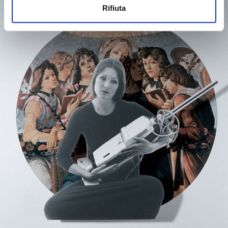
Rifiuta
s
o