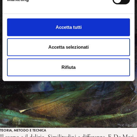
d
e
l
c
Accetta tutti
o
n
s
Accetta selezionati
e
n
Rifiuta
s
o
TEORIA, METODO E TECNICA