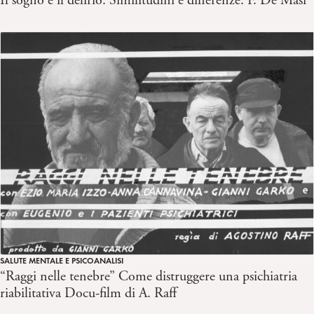
Il sogno e il delirio. Similitudini e differenze. F. De Masi
SALUTE MENTALE E PSICOANALISI
“Raggi nelle tenebre” Come distruggere una psichiatria
riabilitativa Docu-film di A. Raff