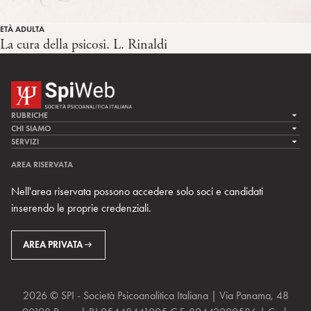
ETÀ ADULTA
La cura della psicosi. L. Rinaldi
RUBRICHE
LA CURA
CHI SIAMO
LA SPI
SERVIZI
LA RICERCA
SPIPEDIA
TEAM DI SPIWEB
AREA RISERVATA
CULTURA E SOCIETÀ
CERCA UNO PSICOANALISTA
CONTATTI
Nell'area riservata possono accedere solo soci e candidati
MULTIMEDIA
ARCHIVIO STORICO
inserendo le proprie credenziali.
RIVISTE
AREA INTERNAZIONALE
CENTRI LOCALI DELLA SPI
PROSSIMI EVENTI
AREA PRIVATA
2026 © SPI - Società Psicoanalitica Italiana | Via Panama, 48