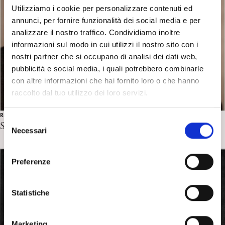
Utilizziamo i cookie per personalizzare contenuti ed
annunci, per fornire funzionalità dei social media e per
analizzare il nostro traffico. Condividiamo inoltre
informazioni sul modo in cui utilizzi il nostro sito con i
nostri partner che si occupano di analisi dei dati web,
pubblicità e social media, i quali potrebbero combinarle
con altre informazioni che hai fornito loro o che hanno
raccolto dal tuo utilizzo dei loro servizi.
RICERCA IN PSICOANALISI
S
Searles H.F.
Necessari
e
l
e
Preferenze
z
i
o
Statistiche
n
e
Marketing