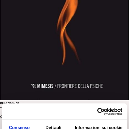
RECENSIONI
“Nello spazio del lutto” di L. Ambrosiano. Recensione a
cura di S. Fassone
Consenso
Dettagli
Informazioni sui cookie