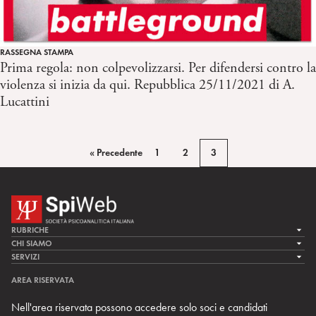
RASSEGNA STAMPA
Prima regola: non colpevolizzarsi. Per difendersi contro la
violenza si inizia da qui. Repubblica 25/11/2021 di A.
Lucattini
« Precedente
1
2
3
RUBRICHE
LA CURA
CHI SIAMO
LA SPI
SERVIZI
LA RICERCA
SPIPEDIA
TEAM DI SPIWEB
AREA RISERVATA
CULTURA E SOCIETÀ
CERCA UNO PSICOANALISTA
CONTATTI
Nell'area riservata possono accedere solo soci e candidati
MULTIMEDIA