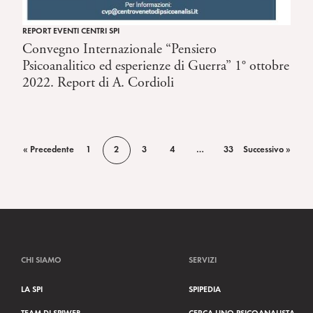
REPORT EVENTI CENTRI SPI
Convegno Internazionale “Pensiero
Psicoanalitico ed esperienze di Guerra” 1° ottobre
2022. Report di A. Cordioli
« Precedente
1
2
3
4
…
33
Successivo »
CHI SIAMO
SERVIZI
LA SPI
SPIPEDIA
TEAM DI SPIWEB
CERCA UNO PSICOANALISTA