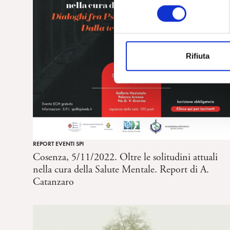
l
e
z
i
Rifiuta
o
n
e
d
e
l
c
REPORT EVENTI SPI
o
Cosenza, 5/11/2022. Oltre le solitudini attuali
n
nella cura della Salute Mentale. Report di A.
s
Catanzaro
e
n
s
o