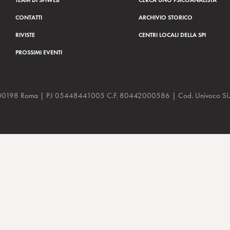
CONTATTI
ARCHIVIO STORICO
RIVISTE
CENTRI LOCALI DELLA SPI
PROSSIMI EVENTI
a, 48 00198 Roma | P.I 05448441005 C.F. 80442000586 | Cod. Univoco