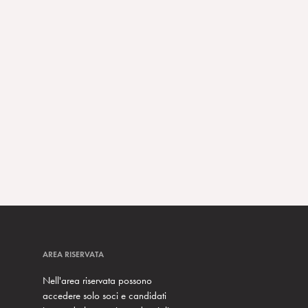
AREA RISERVATA
Nell'area riservata possono
accedere solo soci e candidati