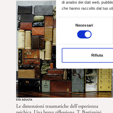
di analisi dei dati web, pubbl
che hanno raccolto dal tuo uti
S
Necessari
e
l
e
z
i
Rifiuta
o
n
e
d
e
l
c
o
ETÀ ADULTA
n
Le dimensioni traumatiche dell’esperienza
s
psichica. Una breve riflessione. T. Bastianini