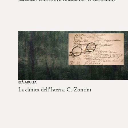
e
n
s
o
ETÀ ADULTA
La clinica dell’Isteria. G. Zontini