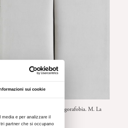
Informazioni sui cookie
TEORIA, METODO E TECNICA
Spazi esterni ed interni nell’agorafobia. M. La
Scala
l media e per analizzare il
ostri partner che si occupano