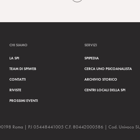
CHI SIAMO
SERVIZI
LA SPI
SPIPEDIA
TEAM DI SPIWEB
CERCA UNO PSICOANALISTA
CONTATTI
ARCHIVIO STORICO
RIVISTE
CENTRI LOCALI DELLA SPI
PROSSIMI EVENTI
a, 48 00198 Roma | P.I 05448441005 C.F. 80442000586 | Cod. Univoco