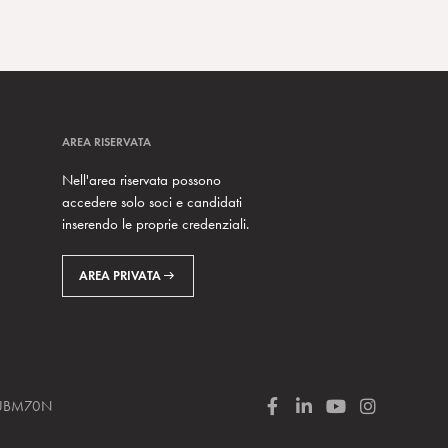
AREA RISERVATA
Nell'area riservata possono
accedere solo soci e candidati
inserendo le proprie credenziali.
AREA PRIVATA
 SUBM70N
F
L
Y
I
a
i
o
n