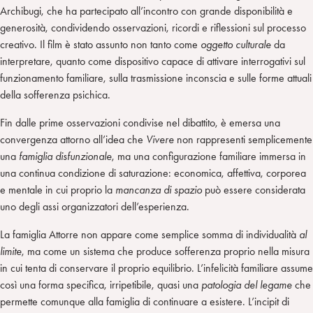
Archibugi, che ha partecipato all’incontro con grande disponibilità e
generosità, condividendo osservazioni, ricordi e riflessioni sul processo
creativo. Il film è stato assunto non tanto come
oggetto culturale
da
interpretare, quanto come dispositivo capace di attivare interrogativi sul
funzionamento familiare, sulla trasmissione inconscia e sulle forme attuali
della sofferenza psichica.
Fin dalle prime osservazioni condivise nel dibattito, è emersa una
convergenza attorno all’idea che
Vivere
non rappresenti semplicemente
una
famiglia disfunzionale
, ma una configurazione familiare immersa in
una continua condizione di saturazione: economica, affettiva, corporea
e mentale in cui proprio la
mancanza di spazio
può essere considerata
uno degli assi organizzatori dell’esperienza.
La famiglia Attorre non appare come semplice somma di individualità
al
limite
, ma come un sistema che produce sofferenza proprio nella misura
in cui tenta di conservare il proprio equilibrio. L’infelicità familiare assume
così una forma specifica, irripetibile, quasi una
patologia del legame
che
permette comunque alla famiglia di continuare a esistere. L’incipit di