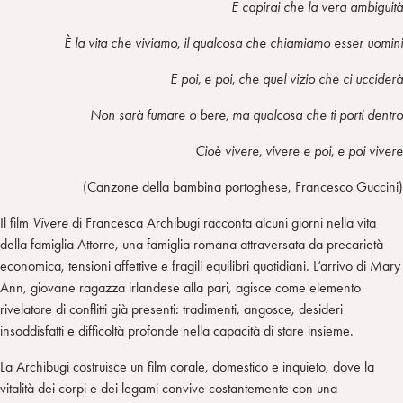
E capirai che la vera ambiguità
È la vita che viviamo, il qualcosa che chiamiamo esser uomini
E poi, e poi, che quel vizio che ci ucciderà
Non sarà fumare o bere, ma qualcosa che ti porti dentro
Cioè vivere, vivere e poi, e poi vivere
(Canzone della bambina portoghese, Francesco Guccini)
Il film
Vivere
di Francesca Archibugi racconta alcuni giorni nella vita
della famiglia Attorre, una famiglia romana attraversata da precarietà
economica, tensioni affettive e fragili equilibri quotidiani. L’arrivo di Mary
Ann, giovane ragazza irlandese alla pari, agisce come elemento
rivelatore di conflitti già presenti: tradimenti, angosce, desideri
insoddisfatti e difficoltà profonde nella capacità di stare insieme.
La Archibugi costruisce un film corale, domestico e inquieto, dove la
vitalità dei corpi e dei legami convive costantemente con una