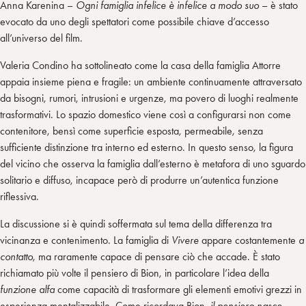
Anna Karenina –
Ogni famiglia infelice è infelice a modo suo
– è stato
evocato da uno degli spettatori come possibile chiave d’accesso
all’universo del film.
Valeria Condino ha sottolineato come la casa della famiglia Attorre
appaia insieme piena e fragile: un ambiente continuamente attraversato
da bisogni, rumori, intrusioni e urgenze, ma povero di luoghi realmente
trasformativi. Lo spazio domestico viene così a configurarsi non come
contenitore, bensì come superficie esposta, permeabile, senza
sufficiente distinzione tra interno ed esterno. In questo senso, la figura
del vicino che osserva la famiglia dall’esterno è metafora di uno sguardo
solitario e diffuso, incapace però di produrre un’autentica funzione
riflessiva.
La discussione si è quindi soffermata sul tema della differenza tra
vicinanza e contenimento. La famiglia di
Vivere
appare costantemente
a
contatto
, ma raramente capace di pensare ciò che accade. È stato
richiamato più volte il pensiero di Bion, in particolare l’idea della
funzione alfa
come capacità di trasformare gli elementi emotivi grezzi in
esperienza mentalizzabile. Come ricordava Bion,
il pensiero nasce