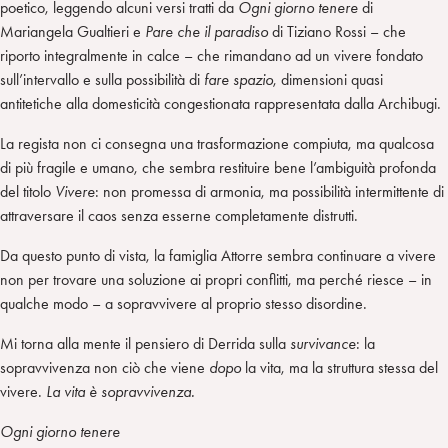
poetico, leggendo alcuni versi tratti da
Ogni giorno tenere
di
Mariangela Gualtieri e
Pare che il paradiso
di Tiziano Rossi – che
riporto integralmente in calce – che rimandano ad un vivere fondato
sull’intervallo e sulla possibilità di
fare spazio
, dimensioni quasi
antitetiche alla domesticità congestionata rappresentata dalla Archibugi.
La regista non ci consegna una trasformazione compiuta, ma qualcosa
di più fragile e umano, che sembra restituire bene l’ambiguità profonda
del titolo
Vivere
: non promessa di armonia, ma possibilità intermittente di
attraversare il caos senza esserne completamente distrutti.
Da questo punto di vista, la famiglia Attorre sembra continuare a vivere
non per trovare una soluzione ai propri conflitti, ma perché riesce – in
qualche modo – a sopravvivere al proprio stesso disordine.
Mi torna alla mente il pensiero di Derrida sulla
survivance
: la
sopravvivenza non ciò che viene
dopo
la vita, ma la struttura stessa del
vivere.
La vita è sopravvivenza.
Ogni giorno tenere