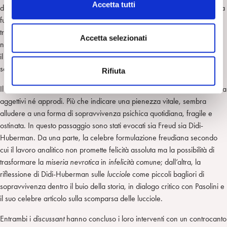
Accetta tutti
del legame stesso. È emersa l’idea che la verità, nel film, non abbia una
o
funzione liberatoria. Le rivelazioni non producono autentica
n
trasformazione; vengono piuttosto assorbite dal sistema familiare, quasi
s
Accetta selezionati
neutralizzate. In questo passaggio, è sembrato risuonare implicitamente
e
il pensiero di Freud quando osserva che il soggetto non desidera
n
soltanto conoscere, ma anche continuare a non sapere.
Rifiuta
s
o
Il titolo stesso del film è stato discusso a lungo: un verbo all’infinito, senza
aggettivi né approdi. Più che indicare una pienezza vitale, sembra
alludere a una forma di sopravvivenza psichica quotidiana, fragile e
ostinata. In questo passaggio sono stati evocati sia Freud sia Didi-
Huberman. Da una parte, la celebre formulazione freudiana secondo
cui il lavoro analitico non promette felicità assoluta ma la possibilità di
trasformare la
miseria nevrotica
in
infelicità comune
; dall’altra, la
riflessione di Didi-Huberman sulle
lucciole
come piccoli bagliori di
sopravvivenza dentro il buio della storia, in dialogo critico con Pasolini e
il suo celebre articolo sulla scomparsa delle lucciole.
Entrambi i
discussant
hanno concluso i loro interventi con un controcanto