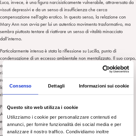
Luca, invece, è una figura narcisisticamente vulnerabile, attraversata da
vissuti depressivi e da un senso di insufficienza che cerca
compensazione nell’agito erotico. In questo senso, la relazione con
Mary Ann non avvia per lui un autentico movimento trasformativo, ma
sembra piuttosto tentare di riattivare un senso di vitalità minacciato
dall’interno.
Particolarmente intensa è stata la riflessione su Lucilla, punto di
condensazione di un eccesso ambientale non mentalizzato. Il suo corpo,
attraverso l’asma, sembra esprimere ciò che l’ambiente familiare non
riesce a trasformare in pensiero: pressione, saturazione, impossibilità di
respirare psichicamente. Ho pensato alle riflessioni di André Green sul
Consenso
Dettagli
Informazioni sui cookie
lavoro del negativo
e all’emergere del sintomo laddove il legame non
riesce più a produrre spazi di rappresentazione interna.
Particolarmente ricca è stata inoltre la riflessione sulla figura di Mary
Questo sito web utilizza i cookie
Ann la quale, più che essere causa del disordine familiare, è un
Utilizziamo i cookie per personalizzare contenuti ed
elemento rivelatore di qualcosa che era già presente. Facendo
annunci, per fornire funzionalità dei social media e per
riferimento al perturbante freudiano, possiamo dire che la ragazza
analizzare il nostro traffico. Condividiamo inoltre
straniera non introduce il caos, ma rende visibile ciò che la famiglia