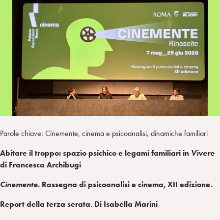
I
m
k
w
e
L
p
e
i
g
a
d
t
r
i
t
a
n
e
m
r
Parole chiave: Cinemente, cinema e psicoanalisi, dinamiche familiari
Abitare il troppo: spazio psichico e legami familiari in
Vivere
di Francesca Archibugi
Cinemente
. Rassegna di psicoanalisi e cinema, XII edizione.
Report della terza serata. Di Isabella Marini