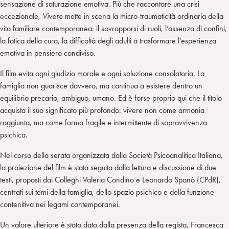
sensazione di saturazione emotiva. Più che raccontare una crisi
eccezionale,
Vivere
mette in scena la micro-traumaticità ordinaria della
vita familiare contemporanea: il sovrapporsi di ruoli, l’assenza di confini,
la fatica della cura, la difficoltà degli adulti a trasformare l’esperienza
emotiva in pensiero condiviso.
Il film evita ogni giudizio morale e ogni soluzione consolatoria. La
famiglia non guarisce davvero, ma continua a esistere dentro un
equilibrio precario, ambiguo, umano. Ed è forse proprio qui che il titolo
acquista il suo significato più profondo: vivere non come armonia
raggiunta, ma come forma fragile e intermittente di sopravvivenza
psichica.
Nel corso della serata organizzata dalla Società Psicoanalitica Italiana,
la proiezione del film è stata seguita dalla lettura e discussione di due
testi, proposti dai Colleghi Valeria Condino e Leonardo Spanò (CPdR),
centrati sui temi della famiglia, dello spazio psichico e della funzione
contenitiva nei legami contemporanei.
Un valore ulteriore è stato dato dalla presenza della regista, Francesca