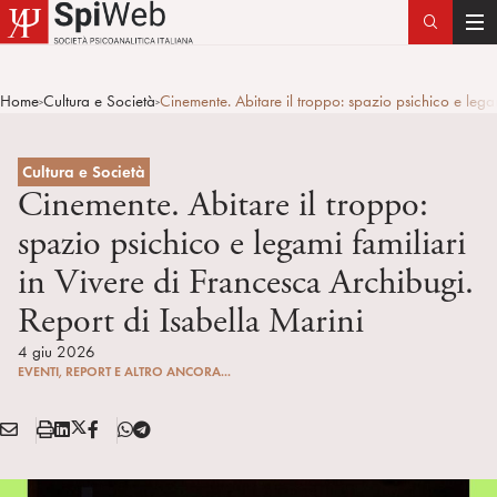
T
o
g
Home
Cultura e Società
Cinemente. Abitare il troppo: spazio psichico e legam
>
>
g
l
e
Cultura e Società
n
Cinemente. Abitare il troppo:
a
spazio psichico e legami familiari
v
in Vivere di Francesca Archibugi.
i
g
Report di Isabella Marini
a
4 giu 2026
t
EVENTI, REPORT E ALTRO ANCORA...
i
o
E
S
L
X
F
T
n
Condividi:
M
t
i
/
B
e
A
a
n
T
l