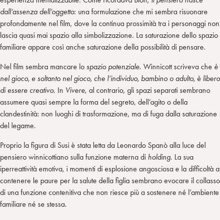
dall’assenza dell’oggetto
: una formulazione che mi sembra risuonare
profondamente nel film, dove la continua prossimità tra i personaggi non
lascia quasi mai spazio alla simbolizzazione. La saturazione dello spazio
familiare appare così anche saturazione della possibilità di pensare.
Nel film sembra mancare lo
spazio potenziale
. Winnicott scriveva che
è
nel gioco, e soltanto nel gioco, che l’individuo, bambino o adulto, è libero
di essere creativo
. In
Vivere
, al contrario, gli spazi separati sembrano
assumere quasi sempre la forma del segreto, dell’agito o della
clandestinità: non luoghi di trasformazione, ma di fuga dalla saturazione
del legame.
Proprio la figura di Susi è stata letta da Leonardo Spanò alla luce del
pensiero winnicottiano sulla funzione materna di
holding
. La sua
iperreattività emotiva, i momenti di esplosione angosciosa e la difficoltà a
contenere le paure per la salute della figlia sembrano evocare il collasso
di una funzione contenitiva che non riesce più a sostenere né l’ambiente
familiare né se stessa.