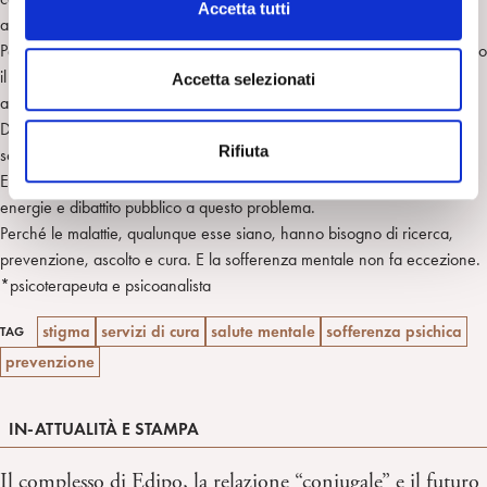
Accetta tutti
anni?
o
Pensiamo davvero di affrontare la sofferenza mentale soltanto attraverso
n
il controllo e la sorveglianza? La paura, soprattutto nei momenti di
s
Accetta selezionati
allarme sociale, rischia spesso di farci perdere lucidità.
e
Dobbiamo chiederci se vogliamo prenderci cura sul serio della
n
Rifiuta
sofferenza mentale.
s
E se la risposta è sì, allora dobbiamo destinare una quota di denaro,
o
energie e dibattito pubblico a questo problema.
Perché le malattie, qualunque esse siano, hanno bisogno di ricerca,
prevenzione, ascolto e cura. E la sofferenza mentale non fa eccezione.
*psicoterapeuta e psicoanalista
stigma
servizi di cura
salute mentale
sofferenza psichica
TAG
prevenzione
IN-ATTUALITÀ E STAMPA
Il complesso di Edipo, la relazione “coniugale” e il futuro