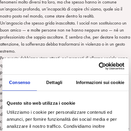
fenomeni molto diversi tra loro, ma che spesso hanno in comune
un’angoscia profonda, un’incapacità di capire chi siamo, quale sia il
nostro posto nel mondo, come stare dentro la realtà.
Un’angoscia che spesso grida inascoltata. I social non sostituiscono un
buon amico — e molte persone non ne hanno neppure uno — né un
professionista che sappia ascoltare. E sembra che, per destare la nostra
attenzione, la sofferenza debba trasformarsi in violenza o in un gesto
estremo.
Per questo dobbiamo stare attenti, nei momenti di allarme sociale come
questo, a evitare che lo stigma della “follia” ricada sulle migliaia di
pazienti che già soffrono tanto, senza essere ulteriormente messi ai
margini.
Consenso
Dettagli
Informazioni sui cookie
Perché la malattia mentale è prima di tutto una malattia, e come tutte le
malattie può avere conseguenze gravissime, per chi ne soffre e per gli
altri. Non coincide automaticamente con la cattiveria o con la
Questo sito web utilizza i cookie
delinquenza: un guidatore che ha un infarto può perdere il controllo
Utilizziamo i cookie per personalizzare contenuti ed
della macchina e fare una strage, ma non per questo diventa un
annunci, per fornire funzionalità dei social media e per
criminale.
analizzare il nostro traffico. Condividiamo inoltre
La differenza è che la malattia mentale non colpisce un organo, il cuore