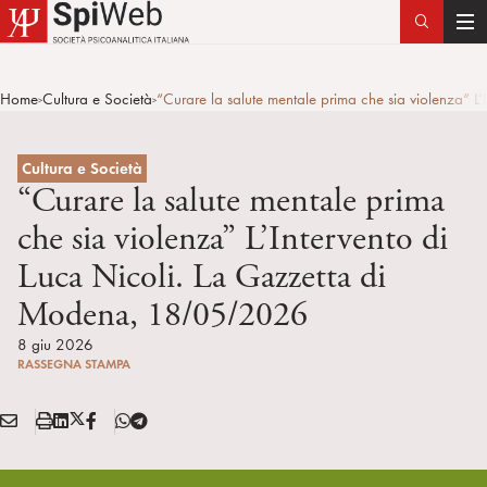
T
o
g
Home
Cultura e Società
“Curare la salute mentale prima che sia violenza”
>
>
g
l
e
Cultura e Società
n
“Curare la salute mentale prima
a
che sia violenza” L’Intervento di
v
Luca Nicoli. La Gazzetta di
i
g
Modena, 18/05/2026
a
8 giu 2026
t
RASSEGNA STAMPA
i
o
E
S
L
X
F
T
n
Condividi:
M
t
i
/
B
e
A
a
n
T
l