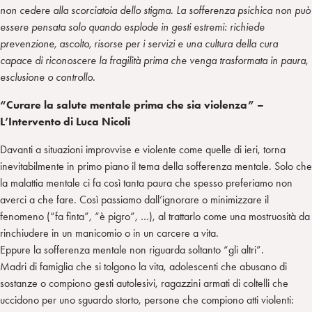
non cedere alla scorciatoia dello stigma. La sofferenza psichica non può
essere pensata solo quando esplode in gesti estremi: richiede
prevenzione, ascolto, risorse per i servizi e una cultura della cura
capace di riconoscere la fragilità prima che venga trasformata in paura,
esclusione o controllo.
“Curare la salute mentale prima che sia violenza” –
L’Intervento di Luca Nicoli
Davanti a situazioni improvvise e violente come quelle di ieri, torna
inevitabilmente in primo piano il tema della sofferenza mentale. Solo che
la malattia mentale ci fa così tanta paura che spesso preferiamo non
averci a che fare. Così passiamo dall’ignorare o minimizzare il
fenomeno (“fa finta”, “è pigro”, …), al trattarlo come una mostruosità da
rinchiudere in un manicomio o in un carcere a vita.
Eppure la sofferenza mentale non riguarda soltanto “gli altri”.
Madri di famiglia che si tolgono la vita, adolescenti che abusano di
sostanze o compiono gesti autolesivi, ragazzini armati di coltelli che
uccidono per uno sguardo storto, persone che compiono atti violenti: