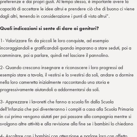
preferenze e dai propri gusti. Al tempo stesso, è importante avere la
capacità di accettare le idee altrui e prendere ciò che di buono ci viene
dagli altri, tenendo in considerazione i punti di vista altrui”.
Quali indicazioni si sente di dare ai genitori?
1- Valorizzare fin da piccoli le loro conquiste, ad esempio
incoraggiandoli e gratificandoli quando imparano a stare seduti, poi a
camminare, poi a parlare, quindi nel lasciare il pannolino.
2- Quando crescono insegnare e riconoscere i loro progressi ad
esempio stare a tavola, il vestirsi e lo svestirsi da soli, andare a dormire
nella loro cameretta inizialmente raccontando una storia e
progressivamente aiutandoli a addormentarsi da soli.
3- Apprezzare i lavoretti che fanno a scuola fin dalla Scuola
dell’Infanzia che poi diventeranno i compiti a casa alla Scuola Primaria
in cui prima vengono aiutati per poi passare alla compagnia mentre si
svolgono altre attività e alla revisione alla fine se i bambini lo chiedono
4- Ascoltare con i bambini con attenzione e parlare loro con affetto.