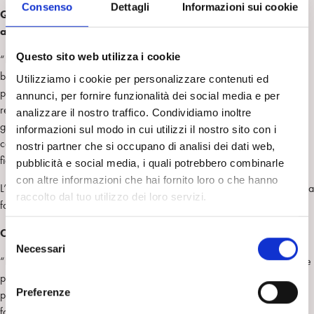
Consenso
Dettagli
Informazioni sui cookie
Qual è l’importanza per i bambini di acquisire la propria
autonomia?
Questo sito web utilizza i cookie
“L’autonomia è naturale nello sviluppo armonioso e positivo del
bambino. Naturalmente è importante per i bambini rendersi
Utilizziamo i cookie per personalizzare contenuti ed
progressivamente autonomi poiché le piccole o grandi conquiste li
annunci, per fornire funzionalità dei social media e per
rendono felici, orgogliosi di se stessi, soddisfatti di rendere partecipi i
analizzare il nostro traffico. Condividiamo inoltre
genitori dei loro progressi. La conquista per tappe di una progressiva
informazioni sul modo in cui utilizzi il nostro sito con i
capacità di rendersi autonomi li fa sentire sentirsi sicuri e accresce la
nostri partner che si occupano di analisi dei dati web,
fiducia in sé stessi.
pubblicità e social media, i quali potrebbero combinarle
con altre informazioni che hai fornito loro o che hanno
L’autonomia procede per tappe e i genitori possono aiutare i propri figli a
raccolto dal tuo utilizzo dei loro servizi.
fare le proprie conquiste favorendo le attitudini e aiutandoli”.
Cosa si intende per “autonomia personale”?
S
Necessari
e
“L’autonomia è un processo che accompagna lo sviluppo del bambino e
l
poi dell’adolescente nel corso di tutta la sua crescita. Si parte dalle
e
Preferenze
piccole cose per arrivare un giorno a vivere da soli, farsi una propria
z
famiglia rimanendo però sempre legati in modo più adulto e poi ha