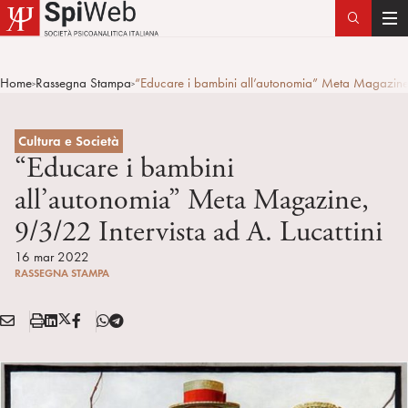
T
o
g
Home
Rassegna Stampa
“Educare i bambini all’autonomia” Meta Magazine, 
>
>
g
l
e
Cultura e Società
n
“Educare i bambini
a
all’autonomia” Meta Magazine,
v
9/3/22 Intervista ad A. Lucattini
i
g
16 mar 2022
a
RASSEGNA STAMPA
t
i
E
S
L
X
F
T
Condividi:
o
M
t
i
/
B
e
n
A
a
n
T
l
I
m
k
w
e
L
p
e
i
g