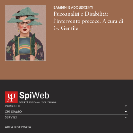
BAMBINI E ADOLESCENTI
Psicoanalisi e Disabilità:
l’intervento precoce. A cura di
G. Gentile
RUBRICHE
LA CURA
CHI SIAMO
LA SPI
SERVIZI
LA RICERCA
SPIPEDIA
TEAM DI SPIWEB
AREA RISERVATA
CULTURA E SOCIETÀ
CERCA UNO PSICOANALISTA