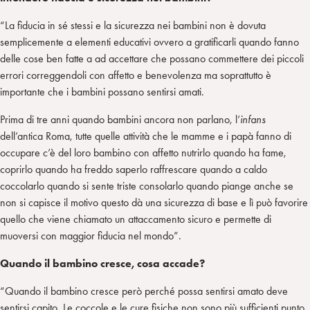
“La fiducia in sé stessi e la sicurezza nei bambini non è dovuta
semplicemente a elementi educativi ovvero a gratificarli quando fanno
delle cose ben fatte a ad accettare che possano commettere dei piccoli
errori correggendoli con affetto e benevolenza ma soprattutto è
importante che i bambini possano sentirsi amati.
Prima di tre anni quando bambini ancora non parlano, l’
infans
dell’antica Roma, tutte quelle attività che le mamme e i papà fanno di
occupare c’è del loro bambino con affetto nutrirlo quando ha fame,
coprirlo quando ha freddo saperlo raffrescare quando a caldo
coccolarlo quando si sente triste consolarlo quando piange anche se
non si capisce il motivo questo dà una sicurezza di base e lì può favorire
quello che viene chiamato un attaccamento sicuro e permette di
muoversi con maggior fiducia nel mondo”.
Quando il bambino cresce, cosa accade?
“Quando il bambino cresce però perché possa sentirsi amato deve
sentirsi capito. Le coccole e le cure fisiche non sono più sufficienti punto