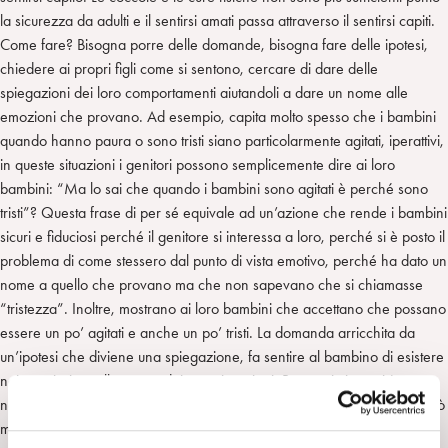
la sicurezza da adulti e il sentirsi amati passa attraverso il sentirsi capiti.
Come fare? Bisogna porre delle domande, bisogna fare delle ipotesi,
chiedere ai propri figli come si sentono, cercare di dare delle
spiegazioni dei loro comportamenti aiutandoli a dare un nome alle
emozioni che provano. Ad esempio, capita molto spesso che i bambini
quando hanno paura o sono tristi siano particolarmente agitati, iperattivi,
in queste situazioni i genitori possono semplicemente dire ai loro
bambini: “Ma lo sai che quando i bambini sono agitati è perché sono
tristi”? Questa frase di per sé equivale ad un’azione che rende i bambini
sicuri e fiduciosi perché il genitore si interessa a loro, perché si è posto il
problema di come stessero dal punto di vista emotivo, perché ha dato un
nome a quello che provano ma che non sapevano che si chiamasse
“tristezza”. Inoltre, mostrano ai loro bambini che accettano che possano
essere un po’ agitati e anche un po’ tristi. La domanda arricchita da
un’ipotesi che diviene una spiegazione, fa sentire al bambino di esistere
nei pensieri e nella mente dei propri genitori. Per sentirsi amati è
necessario sentirsi di esistere nella mente di qualcuno, non mi stancherò
mai di dirlo”.