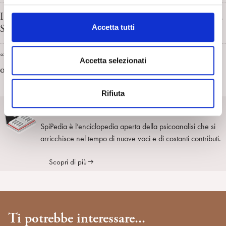
l
I ragazzi nella rete diagnostica del ADHD e dell’autismo.
c
Sarantis Thanopulos, HuffPost Italia 27/02/2026
Accetta tutti
o
n
“Tra amore e fermezza: la sfida educativa dei genitori di
s
Accetta selezionati
oggi” Adelia Lucattini. Interris, 26/10/2025
e
n
Rifiuta
s
SpiPedia
o
SpiPedia è l’enciclopedia aperta della psicoanalisi che si
arricchisce nel tempo di nuove voci e di costanti contributi.
Scopri di più
Ti potrebbe interessare...