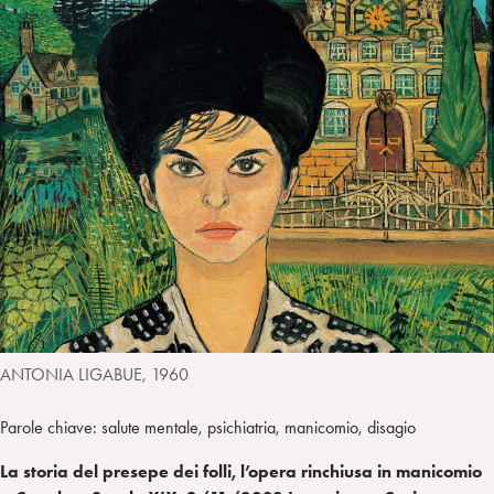
I
m
k
w
e
L
p
e
i
g
a
d
t
r
i
t
a
n
e
m
r
ANTONIA LIGABUE, 1960
Parole chiave: salute mentale, psichiatria, manicomio, disagio
La storia del presepe dei folli, l’opera rinchiusa in manicomio