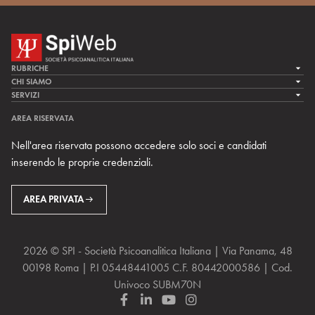
RUBRICHE
LA CURA
CHI SIAMO
LA SPI
SERVIZI
LA RICERCA
SPIPEDIA
TEAM DI SPIWEB
AREA RISERVATA
CULTURA E SOCIETÀ
CERCA UNO PSICOANALISTA
CONTATTI
Nell'area riservata possono accedere solo soci e candidati
MULTIMEDIA
ARCHIVIO STORICO
inserendo le proprie credenziali.
RIVISTE
AREA INTERNAZIONALE
CENTRI LOCALI DELLA SPI
PROSSIMI EVENTI
AREA PRIVATA
2026 © SPI - Società Psicoanalitica Italiana | Via Panama, 48
00198 Roma | P.I 05448441005 C.F. 80442000586 | Cod.
Univoco SUBM70N
F
L
Y
I