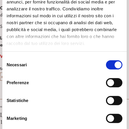
annunci, per fornire funzionalità dei social media e per
Cosimo Schinaia
è psichiatra, psicoanalista membro ordinario AFT
analizzare il nostro traffico. Condividiamo inoltre
della Società Psicoanalitica Italiana e full member dell’IPA.
informazioni sul modo in cui utilizzi il nostro sito con i
nostri partner che si occupano di analisi dei dati web,
Secolo XIX,3 novembre 2022
pubblicità e social media, i quali potrebbero combinarle
con altre informazioni che hai fornito loro o che hanno
La storia del presepe dei folli, l’opera rinchiusa in manicomio
raccolto dal tuo utilizzo dei loro servizi.
a Cogoleto
Vai all’articolo
S
Necessari
e
psichiatria
disagio psichico
manicomio
TAG
l
rassegna stampa italiana
salute mentale
e
Preferenze
z
i
RASSEGNA STAMPA
o
Statistiche
“Curare la salute mentale prima che sia violenza”
n
L’Intervento di Luca Nicoli. La Gazzetta di Modena,
e
Marketing
18/05/2026
d
e