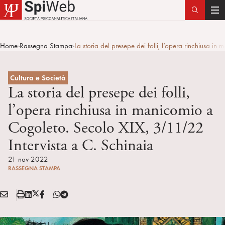
T
o
g
Home
Rassegna Stampa
La storia del presepe dei folli, l’opera rinchiusa 
>
>
g
l
e
Cultura e Società
n
La storia del presepe dei folli,
a
l’opera rinchiusa in manicomio a
v
Cogoleto. Secolo XIX, 3/11/22
i
g
Intervista a C. Schinaia
a
21 nov 2022
t
RASSEGNA STAMPA
i
o
E
S
L
X
F
T
n
Condividi:
M
t
i
/
B
e
A
a
n
T
l