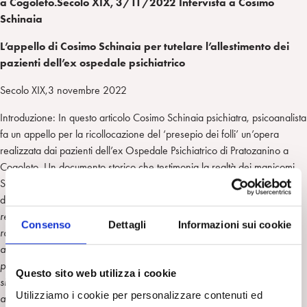
a Cogoleto.Secolo XIX, 3/11/2022 Intervista a Cosimo
Schinaia
L’appello di Cosimo Schinaia per tutelare l’allestimento dei
pazienti dell’ex ospedale psichiatrico
Secolo XIX,3 novembre 2022
Introduzione: In questo articolo Cosimo Schinaia psichiatra, psicoanalista
fa un appello per la ricollocazione del ‘presepio dei folli’ un’opera
realizzata dai pazienti dell’ex Ospedale Psichiatrico di Pratozanino a
Cogoleto. Un documento storico che testimonia la realtà dei manicomi.
Schinaia, in questo articolo, racconta la sua esperienza di Direttore del
dipartimento di Salute Mentale di Genova Centro: ”
negli ultimi anni
registravo la tendenza all’incremento dell’uso dei farmaci a scapito del
Consenso
Dettagli
Informazioni sui cookie
rapporto con i pazienti. Veniva chiesto di diminuire le ore da dedicare
alla psicoterapia all’approfondimento delle ragioni e del disagio
profondo dei pazienti .Oggi il Covid e la crisi economica, il senso di
Questo sito web utilizza i cookie
sicurezza stanno attaccando le nostre sicurezze e fanno registrare un
Utilizziamo i cookie per personalizzare contenuti ed
aumento dell’aggressività interpersonale”
.(Maria Antoncecchi)