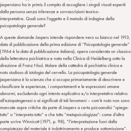
jaspersiano ha in primis il compito di accogliere i singoli vissuti esperiti
dalla persona senza inferenze e sovrascrizioni teorico-
interpretative. Quali sono l’oggetto e il metodo di indagine della
psicopatologia generale?
A queste domande Jaspers intende rispondere nero su bianco nel 1913,
data di pubblicazione della prima edizione di “Psicopatologia generale”
(1964 è la data di pubblicazione italiana), opera considerata un classico
della letteratura psichiatrica e nata nella Clinica di Heidelberg sotto la
direzione di Franz Nissl, titolare della cattedra di psichiatria clinica e
noto studioso di istologia del cervello. La psicopatologia generale
jaspersiana è la scienza che si occupa primariamente di descrivere e
classificare le esperienze, i comportamenti e le espressioni umane
abnormi, escludendo ogni intento esplicativo e/o interpretativo relativo
all’eziopatogenesi o ai significati di tali fenomeni – com’è noto non sono
mancate aspre critiche da parte di Jaspers a certa psicoanalisi “spiega-
tutto” o “interpreta-tutto” o che tutto “metapsicologizza”: come d’altra
parte scrive Winnicott (1971, p. 98), “l’interpretazione fuori dalla
compiutezza del materiale è indottrinamento e produce sottomissione”.