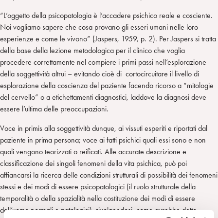
“L’oggetto della psicopatologia è l’accadere psichico reale e cosciente.
Noi vogliamo sapere che cosa provano gli esseri umani nelle loro
esperienze e come le vivono” (Jaspers, 1959, p. 2). Per Jaspers si tratta
della base della lezione metodologica per il clinico che voglia
procedere correttamente nel compiere i primi passi nell’esplorazione
della soggettività altrui – evitando cioè di cortocircuitare il livello di
esplorazione della coscienza del paziente facendo ricorso a “mitologie
del cervello” o a etichettamenti diagnostici, laddove la diagnosi deve
essere l’ultima delle preoccupazioni.
Voce in primis alla soggettività dunque, ai vissuti esperiti e riportati dal
paziente in prima persona; voce ai fatti psichici quali essi sono e non
quali vengono teorizzati o reificati. Alle accurate descrizione e
classificazione dei singoli fenomeni della vita psichica, può poi
affiancarsi la ricerca delle condizioni strutturali di possibilità dei fenomeni
stessi e dei modi di essere psicopatologici (il ruolo strutturale della
temporalità o della spazialità nella costituzione dei modi di essere
dell’uomo normali e patologici), rivolgendosi, come avrebbe detto