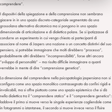
comprendere”.
I dispositivi della spiegazione e della comprensione non sembrano
giacere in in uno spazio discreto-categoriale segmentato da una
grossolana alternativa dicotomica ma si pongono in uno spazio
dimensionale di articolazione e di dialettica polare. Se si ipotizzasse di
condurre un esperimento in cui venga chiesto ai partecipanti di
associare al nome di Jaspers una nozione o un concetto distintivi del suo
pensiero, si potrebbe immaginare che molti direbbero “processo”,
probabilmente altri direbbero “incomprensibilità”, forse altri ancora
“sviluppo di personalità” – ma risulta difficile immaginare a quanti
verrebbe in mente di dire “comprensione genetica”.
La dimensione del comprendere nella psicopatologia jaspersiana non si
configura come uno spazio monolitico contrassegnato da confini rigidi e
invalicabili, ma si offre piuttosto come uno spazio epistemico che si dà
nella dialettica tra il “comprendere statico” e il “comprendere genetico”:
laddove il primo si muove verso le singole esperienze cogliendole come
in fotogrammi o istantanee, il secondo si muove invece verso il fluire