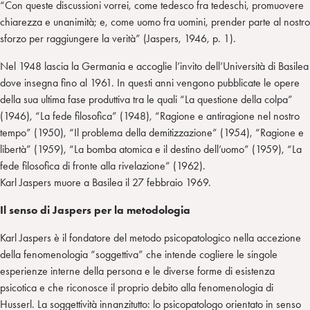
“Con queste discussioni vorrei, come tedesco fra tedeschi, promuovere
chiarezza e unanimità; e, come uomo fra uomini, prender parte al nostro
sforzo per raggiungere la verità” (Jaspers, 1946, p. 1).
Nel 1948 lascia la Germania e accoglie l’invito dell’Università di Basilea
dove insegna fino al 1961. In questi anni vengono pubblicate le opere
della sua ultima fase produttiva tra le quali “La questione della colpa”
(1946), “La fede filosofica” (1948), “Ragione e antiragione nel nostro
tempo” (1950), “Il problema della demitizzazione” (1954), “Ragione e
libertà” (1959), “La bomba atomica e il destino dell’uomo” (1959), “La
fede filosofica di fronte alla rivelazione” (1962).
Karl Jaspers muore a Basilea il 27 febbraio 1969.
Il senso di Jaspers per la metodologia
Karl Jaspers è il fondatore del metodo psicopatologico nella accezione
della fenomenologia “soggettiva” che intende cogliere le singole
esperienze interne della persona e le diverse forme di esistenza
psicotica e che riconosce il proprio debito alla fenomenologia di
Husserl. La soggettività innanzitutto: lo psicopatologo orientato in senso