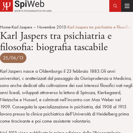
T
o
g
Home
Karl Jaspers – Novembre 2013
Karl Jaspers tra psichiatria e filosofia
>
>
g
Karl Jaspers tra psichiatria e
l
filosofia: biografia tascabile
e
n
25/06/13
a
v
Karl Jaspers nasce a Oldemburgo il 23 febbraio 1883.Gli anni
i
universitari, c aratterizzati dal passaggio da Giurisprudenza a Medicina,
g
sono anche dedicati alla coltivazione dei suoi interessi filosofici nati negli
a
anni liceali, sviluppati attraverso la lettura di Spinoza, Kierkegaard,
t
Nietzsche e Husserl, e culminati nell’incontro con Max Weber nel
i
1909. Conseguita la specializzazione in psichiatria, dal 1908 al 1915
o
lavora presso la clinica psichiatrica dell’Università di Heidelberg prima
n
come tirocinante e poi come assistente volontario.
Nel 1913 viene pubblicata la prima edizione della “Psicopatologia