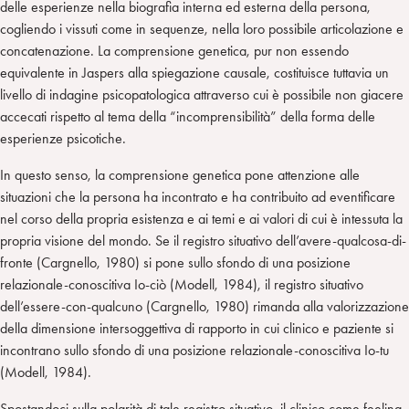
delle esperienze nella biografia interna ed esterna della persona,
cogliendo i vissuti come in sequenze, nella loro possibile articolazione e
concatenazione. La comprensione genetica, pur non essendo
equivalente in Jaspers alla spiegazione causale, costituisce tuttavia un
livello di indagine psicopatologica attraverso cui è possibile non giacere
accecati rispetto al tema della “incomprensibilità” della forma delle
esperienze psicotiche.
In questo senso, la comprensione genetica pone attenzione alle
situazioni che la persona ha incontrato e ha contribuito ad eventificare
nel corso della propria esistenza e ai temi e ai valori di cui è intessuta la
propria visione del mondo. Se il registro situativo dell’avere-qualcosa-di-
fronte (Cargnello, 1980) si pone sullo sfondo di una posizione
relazionale-conoscitiva Io-ciò (Modell, 1984), il registro situativo
dell’essere-con-qualcuno (Cargnello, 1980) rimanda alla valorizzazione
della dimensione intersoggettiva di rapporto in cui clinico e paziente si
incontrano sullo sfondo di una posizione relazionale-conoscitiva Io-tu
(Modell, 1984).
Spostandoci sulla polarità di tale registro situativo, il clinico come feeling