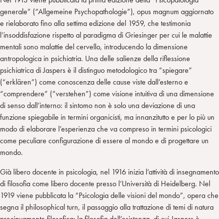
generale” (“Allgemeine Psychopathologie”), opus magnum aggiornato
e rielaborato fino alla settima edizione del 1959, che testimonia
l’insoddisfazione rispetto al paradigma di Griesinger per cui le malattie
mentali sono malattie del cervello, introducendo la dimensione
antropologica in psichiatria. Una delle salienze della riflessione
psichiatrica di Jaspers è il distinguo metodologico tra “spiegare”
(“erklären”) come conoscenza delle cause viste dall’esterno e
“comprendere” (“verstehen”) come visione intuitiva di una dimensione
di senso dall’interno: il sintomo non è solo una deviazione di una
funzione spiegabile in termini organicisti, ma innanzitutto e per lo più un
modo di elaborare l’esperienza che va compreso in termini psicologici
come peculiare configurazione di essere al mondo e di progettare un
mondo.
Già libero docente in psicologia, nel 1916 inizia l’attività di insegnamento
di filosofia come libero docente presso l’Università di Heidelberg. Nel
1919 viene pubblicata la “Psicologia delle visioni del mondo”, opera che
segna il philosophical turn, il passaggio alla trattazione di temi di natura
precipuamente filosofica: la filosofia dell’esistenza, di cui Jaspers è