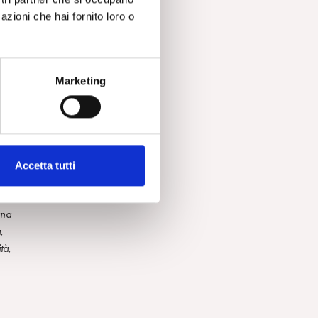
azioni che hai fornito loro o
Marketing
 ma
 di
ro
Accetta tutti
una
,
tà,