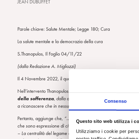
JEAN DUBUFFET
Parole chiave: Salute Mentale; Legge 180; Cura
La salute mentale e la democrazia della cura
S.Thanopulos, Il Foglio 04/11/22
(dalla Redazione A. Migliozzi)
Il 4 Novembre 2022, il quotidiano Il Foglio ha pubblicato un int
Nell’intervento Thanopulos ricordava che, “…
I
l campo della 
della sofferenza
, dalla difficoltà di realizzazione di un appr
Consenso
a riconoscere che in nessun caso la cura possa essere ridotta 
Pertanto, aggiunge che,
“… Demolire la
legge 180
(un momento
Questo sito web utilizza i c
che sono espressione di civiltà e di democrazia, prima di ogni a
Utilizziamo i cookie per perso
– La centralità del legame della cura con la comunità di appar
nostro traffico. Condividiamo 