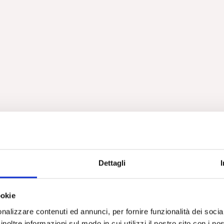
ervento di Sarantis Thanopulos sul tema della Salute Mentale.
“
salute mentale
” è un campo minato dalla complessità delle cau
occio necessariamente multidisciplinare e dalla resistenza
Dettagli
allo schema della terapia medica.”
 alto di unità nazionale) significa abbandonare i tre suoi capisaldi
ookie
ltra cosa:
nalizzare contenuti ed annunci, per fornire funzionalità dei socia
tenenza;
inoltre informazioni sul modo in cui utilizzi il nostro sito con i n