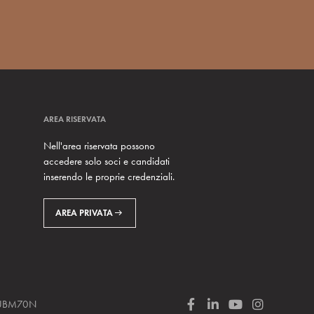
AREA RISERVATA
Nell'area riservata possono
accedere solo soci e candidati
inserendo le proprie credenziali.
AREA PRIVATA
 SUBM70N
F
L
Y
I