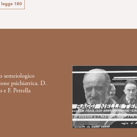
legge 180
o semeiologico
zione psichiatrica. D.
 e F. Petrella