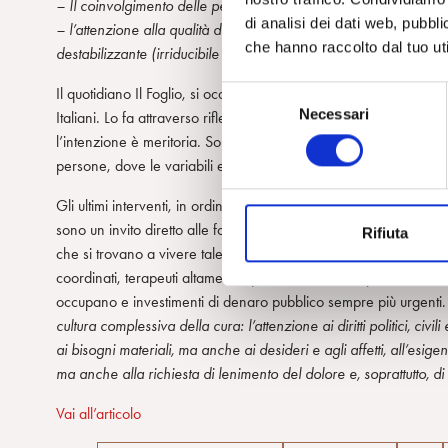
– Il coinvolgimento delle persone sofferenti e dei loro familiari
di analisi dei dati web, pubbl
– l’attenzione alla qualità della vita (affettiva, erotica, culturale
che hanno raccolto dal tuo uti
destabilizzante (irriducibile in una sua parte ad ogni progetto 
Il quotidiano Il Foglio, si occupa con una certa regolarità (2018-
S
Necessari
Italiani. Lo fa attraverso riflessioni di studiosi ma soprattutto 
e
l’intenzione è meritoria. Soprattutto, perché stiamo parlando di 
l
persone, dove le variabili economiche e sociali hanno un peso d
e
z
Gli ultimi interventi, in ordine, di M. Cerquetti (10/10/22), S
i
sono un invito diretto alle forze politiche a non rimandare una r
Rifiuta
o
che si trovano a vivere tale condizione con il rischio costante d
n
coordinati, terapeuti altamente qualificati, una rete presente sul
e
occupano e investimenti di denaro pubblico sempre più urgenti
d
cultura complessiva della cura: l’attenzione ai diritti politici, civi
e
ai bisogni materiali, ma anche ai desideri e agli affetti, all’esi
l
ma anche alla richiesta di lenimento del dolore e, soprattutto, 
c
o
Vai all’articolo
n