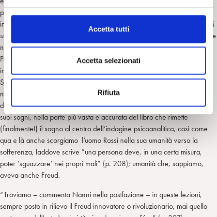
e alla Cultura generale “(p. 315). La psicoanalisi che emerge da queste
e
pagine, pur consapevole d’essere anche frutto del tempo, vuole
l
insegnare allo studente, cosi come al lettore, la vitalità
di un metodo e di
c
Accetta tutti
un dispositivo
, metodo e dispositivo analitico inventato da Freud, efficace
o
nella cura e capace di leggere il mondo, l’arte, la poesia, il sociale.
n
Psicoanalisi e marxismo, di cui è noto Freud era diffidente, ci dice Rossi
s
Accetta selezionati
in diverse riflessioni, essere stati i principali movimenti culturali del XX
e
Secolo. Freud sarebbe stato felice di questo libro a lui dedicato, perché
n
Rifiuta
ne raccoglie e ne rappresenta in pieno lo spirito del vero ricercatore,
s
del letterato, e non ultimo, dell’uomo. L’uomo Freud che si racconta nei
o
suoi sogni, nella parte più vasta e accurata del libro che rimette
(finalmente!) il sogno al centro dell’indagine psicoanalitica, così come
qua e là anche scorgiamo l’uomo Rossi nella sua umanità verso la
sofferenza, laddove scrive “una persona deve, in una certa misura,
poter ‘sguazzare’ nei propri mali” (p. 208); umanità che, sappiamo,
aveva anche Freud.
“Troviamo – commenta Nanni nella postfazione – in queste lezioni,
sempre posto in rilievo il Freud innovatore o rivoluzionario, mai quello