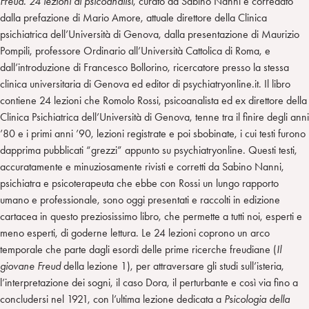
Freud. 24 lezioni di psicoanalisi
, curato da Sabino Nanni e corredato
dalla prefazione di Mario Amore, attuale direttore della Clinica
psichiatrica dell’Università di Genova, dalla presentazione di Maurizio
Pompili, professore Ordinario all’Università Cattolica di Roma, e
dall’introduzione di Francesco Bollorino, ricercatore presso la stessa
clinica universitaria di Genova ed editor di psychiatryonline.it. Il libro
contiene 24 lezioni che Romolo Rossi, psicoanalista ed ex direttore della
Clinica Psichiatrica dell’Università di Genova, tenne tra il finire degli anni
’80 e i primi anni ’90, lezioni registrate e poi sbobinate, i cui testi furono
dapprima pubblicati “grezzi” appunto su psychiatryonline. Questi testi,
accuratamente e minuziosamente rivisti e corretti da Sabino Nanni,
psichiatra e psicoterapeuta che ebbe con Rossi un lungo rapporto
umano e professionale, sono oggi presentati e raccolti in edizione
cartacea in questo preziosissimo libro, che permette a tutti noi, esperti e
meno esperti, di goderne lettura. Le 24 lezioni coprono un arco
temporale che parte dagli esordi delle prime ricerche freudiane (
Il
giovane Freud
della lezione 1), per attraversare gli studi sull’isteria,
l’interpretazione dei sogni, il caso Dora, il perturbante e così via fino a
concludersi nel 1921, con l’ultima lezione dedicata a
Psicologia della