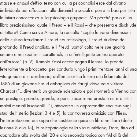
masse e analisi dell’Io
, testo con cui la psicoanalisi esce dal divano
individuale per affacciarsi alle dinamiche sociali e porre le basi per tutta
la futura conoscenza sulla psicologia gruppale. Ma perché parlo di un
libro preziosissimo, quale il Freud – e il Rossi – che presenta e dischiude
al lettore? Come scrive Amore, la raccolta “coglie le varie dimensioni
della cultura freudiana: il Freud neurofisiologo, il Freud studioso del
profondo, il Freud analista, e il Freud ‘uomo’ colto nelle sue qualità
umane e nei suoi limiti caratteriali, in un’intelligente sintesi operata
dall’autore” (p. V). Romolo Rossi accompagna il lettore, lo prende
letteralmente a braccetto, per condurlo lungo i primi trentasei anni di una
vita geniale e straordinaria, dall’entusiastica lettera alla fidanzata del
1885 di un giovane Freud abbagliato da Parigi, dove va a visitare
Charcot (“…diventerò un grande scienziato e poi ritornerò a Vienna con
un prestigio, grande, grande, e poi ci sposeremo presto e curerò tutti i
malati mentali insanabili…”), attraverso un approfondito excursus sugli
studi dell’isteria (lezioni 3,4 e 5), la controversa amicizia con Fliess,
l’interpretazione dei sogni che costituisce quasi un libro nel libro (dalla
lezione 8 alla 15), la psicopatologia della vita quotidiana, Dora, fino ad
approdare alla svolta del ’20 e alla seconda topica con “Al di là del