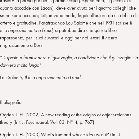
traslare la parola parlata in parola scritta (esperimento, in piccolo, di
quanto accadde con Lacan), deve aver avuto per i quattro colleghi che
se ne sono occupati; tutti, in vario modo, legati all’autore da un debito di
affetto e gratitudine. Parafrasando Lou Salomé che nel 1931 scrisse
Il
mio ringraziamento a Freud
, si potrebbe dire che questo libro
rappresenta, per i suoi curatori, e oggi per noi lettori, il
nostro
ringraziamento a Rossi.
“
Disposta a farmi tenere al guinzaglio, a condizione che il guinzaglio sia
davvero molto lungo”
Lou Salomè,
Il mio ringraziamento a Freud
Bibliografia
Ogden
T. H.
(2002) A new reading of the origins of object-relations
theory (Int. J. Psychoanal. Vol. 83, N° 4, p. 767)
Ogden T. H. (2003) What’s true and whose idea was it? (Int. J.