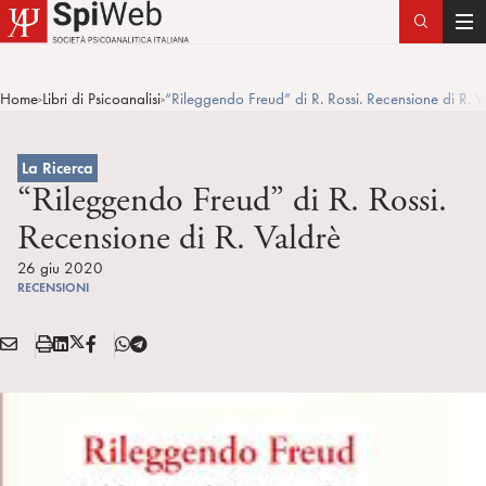
T
o
g
Home
Libri di Psicoanalisi
“Rileggendo Freud” di R. Rossi. Recensione di R. V
>
>
g
l
e
La Ricerca
n
“Rileggendo Freud” di R. Rossi.
a
Recensione di R. Valdrè
v
i
26 giu 2020
RECENSIONI
g
a
E
S
L
X
F
T
t
Condividi:
M
t
i
/
B
e
i
A
a
n
T
l
o
I
m
k
w
e
n
L
p
e
i
g
a
d
t
r