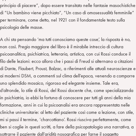
principio di piacere”, dopo essere transitato nelle fantasie masochistiche
di “Un bambino viene picchiato”, “Un caso di omosessualità femminile”
per terminare, come detto, nel 1921 con il fondamentale testo sulla
psicologia delle masse.
A chi sta pensando ‘ma tutti conosciamo queste cose’, la risposta è no,
non così. Pregio maggiore del libro è il mirabile intreccio di cultura
psicoanalitica, psichiatrica, letteraria, artistica, con cui Rossi conduce il
filo delle lezioni: ecco allora che i passi di Freud si alternano a citazioni
di Dante, Flaubert, Proust, Balzac, a riferimenti alle attuali neuroscienze e
ai moderni DSM, a commenti sul clima dell’epoca, venendo a comporre
uno splendido mosaico, rigoroso ed elegante insieme. Tale era,
d’altronde, lo stile di Rossi, del Rossi docente che, come specializzanda
in psichiatria, io ebbi la fortuna di conoscere per tutti gli anni della mia
formazione, anni in cui la psicoanalisi era ancora rappresentata nelle
cliniche universitarie: al letto del paziente così come a lezione, con stile,
mi si passi il termine, ‘charcottiano’. Rossi riusciva perfettamente, come
ben si coglie in questi scritti, a fare della psicopatologia una
narrativa
, a
sottrarre il paziente dall’aridità nosografica per farne il soggetto