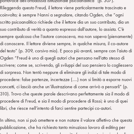
portavoce dell’ortodossia istituzionale psicoanalitica” (p. 307).
Rileggendo
questo
Freud, il lettore viene particolarmente trascinato e
coinvolto; è sempre Nanni a segnalare, citando Ogden, che “ogni
scritto psicoanalitico richiede che il lettore dia un suo contributo, dia un
suo contributo di verità a quanto espresso dall’autore, lo
assista.
C’è
sempre qualcosa che l’autore conosceva, ma non sapeva (pienamente)
di conoscere. Il lettore diviene sempre, in qualche misura, il co-autore
del testo” (p. 309, corsivo mio). E poco più avanti, sempre con l’aiuto di
Ogden “Freud è uno di quegli autori che pensano nell’atto stesso di
scrivere; come se, scrivendo, gli sviluppi del suo pensiero lo cogliessero
di sorpresa. Non tentò neppure di eliminare gli indizi di tale modo di
procedere: false partenze, incertezze (….) non si limitò a esporre nuovi
concetti, ci lasciò anche un’illustrazione di come arrivò a pensarli” (p.
310). Trovo che queste parole descrivano perfettamente sia il modo di
procedere di Freud, e sia il modo di procedere di Rossi; è uno di quei
libri, che riesce nell’intento di farci sentire partecipi co-autori.
In ultimo, non si può omettere e non notare il valore affettivo che questa
pubblicazione, che ha richiesto tanto minuzioso lavoro di editing per