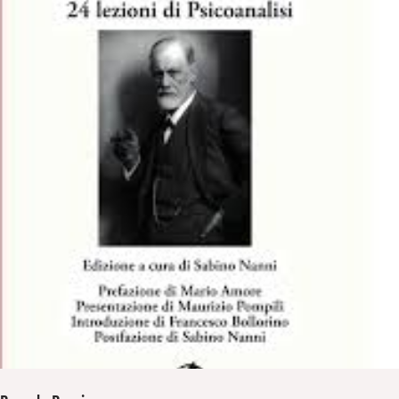
i
t
a
n
e
m
r