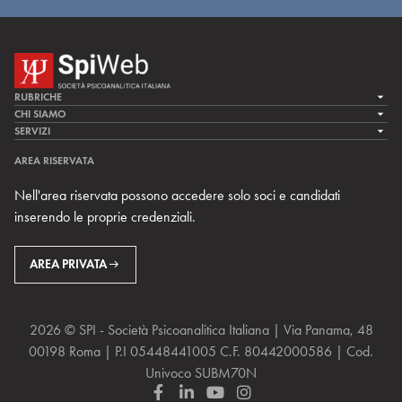
RUBRICHE
LA CURA
CHI SIAMO
LA SPI
SERVIZI
LA RICERCA
SPIPEDIA
TEAM DI SPIWEB
AREA RISERVATA
CULTURA E SOCIETÀ
CERCA UNO PSICOANALISTA
CONTATTI
Nell'area riservata possono accedere solo soci e candidati
MULTIMEDIA
ARCHIVIO STORICO
inserendo le proprie credenziali.
RIVISTE
AREA INTERNAZIONALE
CENTRI LOCALI DELLA SPI
PROSSIMI EVENTI
AREA PRIVATA
2026 © SPI - Società Psicoanalitica Italiana | Via Panama, 48
00198 Roma | P.I 05448441005 C.F. 80442000586 | Cod.
Univoco SUBM70N