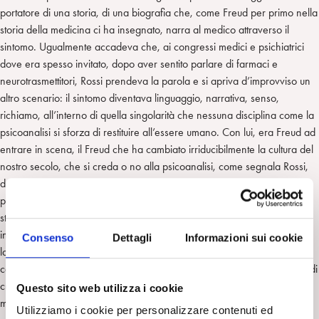
portatore di una storia, di una biografia che, come Freud per primo nella
storia della medicina ci ha insegnato, narra al medico attraverso il
sintomo. Ugualmente accadeva che, ai congressi medici e psichiatrici
dove era spesso invitato, dopo aver sentito parlare di farmaci e
neurotrasmettitori, Rossi prendeva la parola e si apriva d’improvviso un
altro scenario: il sintomo diventava linguaggio, narrativa, senso,
richiamo, all’interno di quella singolarità che nessuna disciplina come la
psicoanalisi si sforza di restituire all’essere umano. Con lui, era Freud ad
entrare in scena, il Freud che ha cambiato irriducibilmente la cultura del
nostro secolo, che si creda o no alla psicoanalisi, come segnala Rossi,
dopo Freud il mondo e la visione dell’umano non sono più stati come
prima. Ogni lezione riesce a cogliere il punto emergente della
straordinarietà della scoperta freudiana: la sessualità infantile che abita
in tutti noi come elemento perverso; l’irriducibilità della vita al bene con
Consenso
Dettagli
Informazioni sui cookie
la pulsione di morte; il transfert che lo sommerge, ancora impreparato,
con Dora; il legame erotico e regressivo che rende gregario il gruppo di
cui si pensava, fino ad allora, che l’importante fosse il capo e non la
Questo sito web utilizza i cookie
massa; l’identificazione narcisistica nell’omosessualità, e via dicendo…
Utilizziamo i cookie per personalizzare contenuti ed