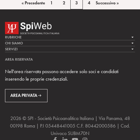
« Precedente
1
2
3
4
Successivo »
RUBRICHE
LA CURA
CHI SIAMO
LA SPI
SERVIZI
LA RICERCA
SPIPEDIA
TEAM DI SPIWEB
AREA RISERVATA
CULTURA E SOCIETÀ
CERCA UNO PSICOANALISTA
CONTATTI
Nell'area riservata possono accedere solo soci e candidati
MULTIMEDIA
ARCHIVIO STORICO
inserendo le proprie credenziali.
RIVISTE
AREA INTERNAZIONALE
CENTRI LOCALI DELLA SPI
PROSSIMI EVENTI
AREA PRIVATA
2026 © SPI - Società Psicoanalitica Italiana | Via Panama, 48
00198 Roma | P.I 05448441005 C.F. 80442000586 | Cod.
Univoco SUBM70N