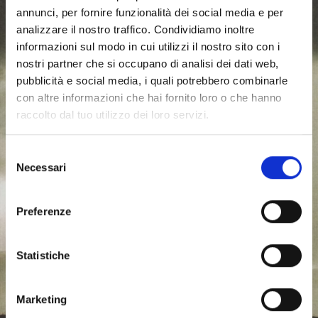
annunci, per fornire funzionalità dei social media e per
analizzare il nostro traffico. Condividiamo inoltre
informazioni sul modo in cui utilizzi il nostro sito con i
nostri partner che si occupano di analisi dei dati web,
pubblicità e social media, i quali potrebbero combinarle
con altre informazioni che hai fornito loro o che hanno
raccolto dal tuo utilizzo dei loro servizi.
S
Necessari
e
l
e
Preferenze
z
i
o
Statistiche
n
e
Marketing
d