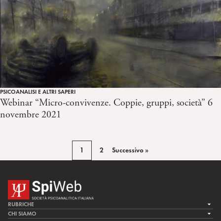
PSICOANALISI E ALTRI SAPERI
Webinar “Micro-convivenze. Coppie, gruppi, società” 6
novembre 2021
1
2
Successivo »
RUBRICHE
LA CURA
CHI SIAMO