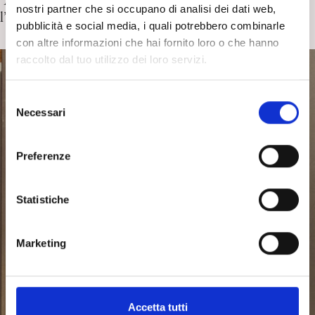
“Ascoltare con l’inconscio” di M. Manica. Dialoga con
nostri partner che si occupano di analisi dei dati web,
l’Autore: C. Rosso
pubblicità e social media, i quali potrebbero combinarle
con altre informazioni che hai fornito loro o che hanno
raccolto dal tuo utilizzo dei loro servizi.
S
Necessari
e
l
e
Preferenze
z
i
o
Statistiche
n
e
Marketing
d
e
l
c
Accetta tutti