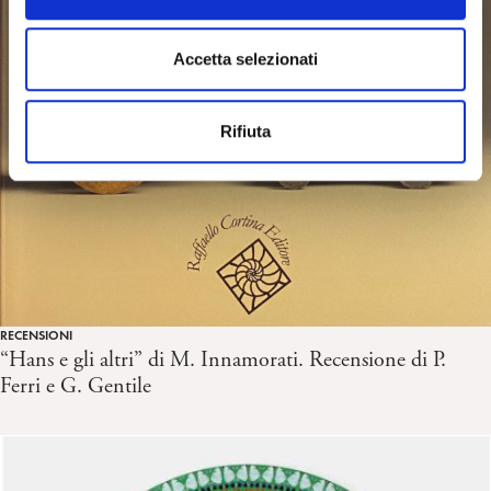
o
n
s
Accetta selezionati
e
n
Rifiuta
s
o
RECENSIONI
“Hans e gli altri” di M. Innamorati. Recensione di P.
Ferri e G. Gentile