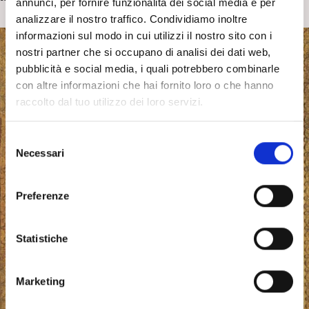
annunci, per fornire funzionalità dei social media e per
analizzare il nostro traffico. Condividiamo inoltre
informazioni sul modo in cui utilizzi il nostro sito con i
nostri partner che si occupano di analisi dei dati web,
pubblicità e social media, i quali potrebbero combinarle
con altre informazioni che hai fornito loro o che hanno
raccolto dal tuo utilizzo dei loro servizi.
S
Necessari
e
l
e
Preferenze
z
i
o
Statistiche
n
e
Marketing
d
e