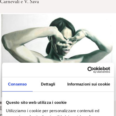
Carnevali e V. Sava
Consenso
Dettagli
Informazioni sui cookie
Questo sito web utilizza i cookie
REPORT EVENTI SPI
Le “trans-identificazioni” e il trattamento psicoanalitico
Utilizziamo i cookie per personalizzare contenuti ed
nelle non-conformità di genere. Luca Bruno