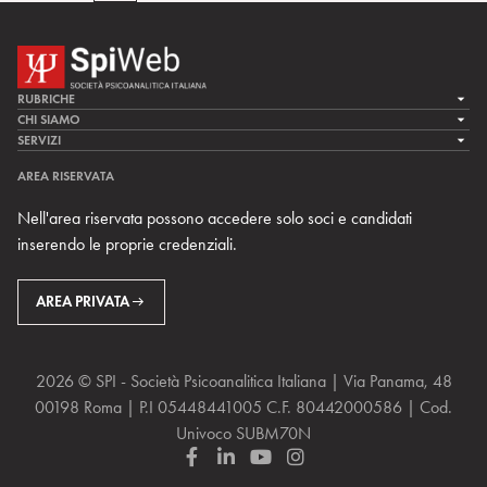
RUBRICHE
LA CURA
CHI SIAMO
LA SPI
SERVIZI
LA RICERCA
SPIPEDIA
TEAM DI SPIWEB
AREA RISERVATA
CULTURA E SOCIETÀ
CERCA UNO PSICOANALISTA
CONTATTI
Nell'area riservata possono accedere solo soci e candidati
MULTIMEDIA
ARCHIVIO STORICO
inserendo le proprie credenziali.
RIVISTE
AREA INTERNAZIONALE
CENTRI LOCALI DELLA SPI
PROSSIMI EVENTI
AREA PRIVATA
2026 © SPI - Società Psicoanalitica Italiana | Via Panama, 48
00198 Roma | P.I 05448441005 C.F. 80442000586 | Cod.
Univoco SUBM70N
F
L
Y
I