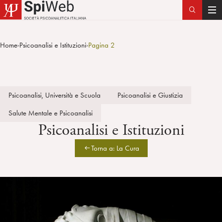
T
o
g
Home
Psicoanalisi e Istituzioni
Pagina 2
>
>
g
l
e
n
Psicoanalisi, Università e Scuola
Psicoanalisi e Giustizia
a
v
Salute Mentale e Psicoanalisi
i
Psicoanalisi e Istituzioni
g
a
Torna a: La Cura
t
i
o
n