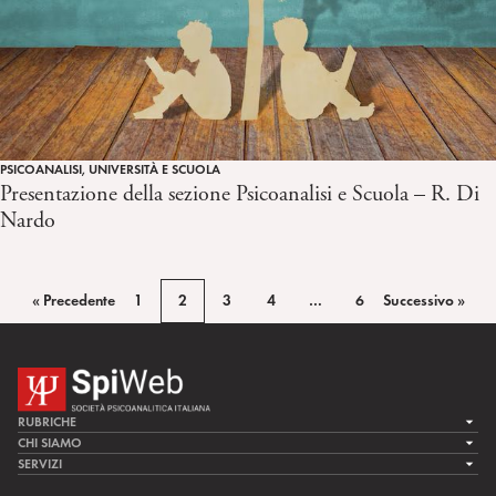
PSICOANALISI, UNIVERSITÀ E SCUOLA
Presentazione della sezione Psicoanalisi e Scuola – R. Di
Nardo
« Precedente
1
2
3
4
…
6
Successivo »
RUBRICHE
LA CURA
CHI SIAMO
LA SPI
SERVIZI
LA RICERCA
SPIPEDIA