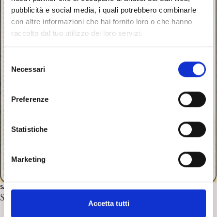
pubblicità e social media, i quali potrebbero combinarle
con altre informazioni che hai fornito loro o che hanno
raccolto dal tuo utilizzo dei loro servizi.
S
Necessari
e
l
e
Preferenze
z
i
o
Statistiche
n
e
Marketing
d
e
SALUTE MENTALE E PSICOANALISI
l
Sui femminicidi e sulla violenza. L. Betti
c
Accetta tutti
o